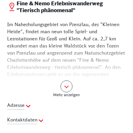
Fine & Nemo Erlebniswanderweg
"Tierisch phänomenal"
Im Naherholungsgebiet von Prenzlau, der "Kleinen
Heide", findet man neun tolle Spiel- und
Lernstationen für Groß und Klein. Auf ca. 2,7 km
erkundet man das kleine Waldstück vor den Toren
von Prenzlau und angrenzend zum Naturschutzgebiet
Charlottenhöhe auf dem neuen "Fine & Nemo
Erlebniswanderweg - tierisch phänomenal". An den
Erlebnisstationen geht es um die sogenannten
Megasinne der Waldbewohner in den verschiedenen
Ebenen und Lebensorten des Waldes. Dort erfährt
Mehr anzeigen
bzw. entdeckt man beim Ausprobieren Spannendes
über die Bewohner des Waldes und ihre
Adresse
"Supersinne". Neben den Mit-Mach-Stationen findet
man natürlich auch zahlreiche Rast- und
Kontaktdaten
Aussichtsplätze im gesamten Gebiet. Die
Bushaltestelle "Kleine Heide" befindet sich direkt
Telefon:
03984-75163