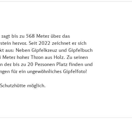
 ragt bis zu 568 Meter über das
tein hervor. Seit 2022 zeichnet er sich
kt aus: Neben Gipfelkreuz und Gipfelbuch
i Meter hoher Thron aus Holz. Zu seinen
an der bis zu 20 Personen Platz finden und
ngen für ein ungewöhnliches Gipfelfoto!
 Schutzhütte möglich.
alz.de/de/tour/themenweg/wolfstein-