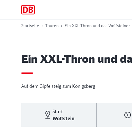
Zur
Zum
Zum
Hauptnavigation
Hauptinhalt
Footer
springen
springen
springen
Startseite
Touren
Ein XXL-Thron und das Wolfsteiner
Ein XXL-Thron und da
Auf dem Gipfelsteig zum Königsberg
Start
Wolfstein