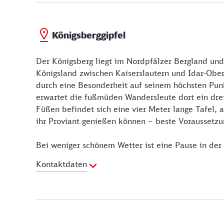
Königsberggipfel
Der Königsberg liegt im Nordpfälzer Bergland und
Königsland zwischen Kaiserslautern und Idar-Obers
durch eine Besonderheit auf seinem höchsten Pun
erwartet die fußmüden Wandersleute dort ein dre
Füßen befindet sich eine vier Meter lange Tafel, 
ihr Proviant genießen können – beste Voraussetzu
Bei weniger schönem Wetter ist eine Pause in der
Kontaktdaten
Webseite:
https://www.tourenplaner-rheinland-pf
gipfelsteig-zum-koenigsberg/101747286/