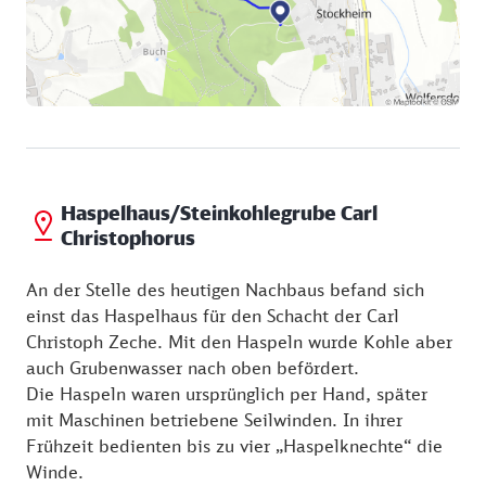
Ohne Erlaubnis hatte sich der Grubenbesitzer Johann
Georg Carl Christopherus Winckler ein Haus mitten
im Forst gebaut. Reste des Hauses wurden vor
einigen Jahren gefunden. Eine Infotafel erzählt
dessen Geschichte.
Der Weg führt am Ochsenbrunnen vorbei, einer
Haspelhaus/Steinkohlegrube Carl
jahrhundertealten natürlichen Wasserquelle.
Christophorus
Die anschließend zu sehende Bergehalde und die
An der Stelle des heutigen Nachbaus befand sich
Schürfstraßen prägen bis heute das Waldgebiet.
einst das Haspelhaus für den Schacht der Carl
Christoph Zeche. Mit den Haspeln wurde Kohle aber
auch Grubenwasser nach oben befördert.
Die Haspeln waren ursprünglich per Hand, später
mit Maschinen betriebene Seilwinden. In ihrer
Frühzeit bedienten bis zu vier „Haspelknechte“ die
Winde.