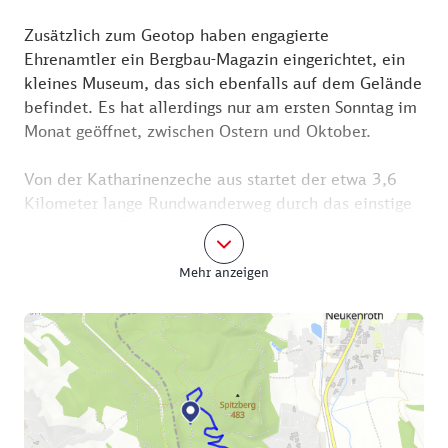
Zusätzlich zum Geotop haben engagierte
Ehrenamtler ein Bergbau-Magazin eingerichtet, ein
kleines Museum, das sich ebenfalls auf dem Gelände
befindet. Es hat allerdings nur am ersten Sonntag im
Monat geöffnet, zwischen Ostern und Oktober.
Von der Katharinenzeche aus startet der etwa 3,6
Kilometer lange Rundwanderweg durch das einstige
Stockheimer Bergbaugebiet. Orientierung bietet das
Zeichen mit der Aufschrift „Geo Pfad“.
Mehr anzeigen
Etwa 150 Meter nordöstlich vom Geotop
Katharinenzeche, direkt am Geopfad, befindet sich
ein weiterer offener Steinkohleflöz.
Es geht über ein paar Treppenstufen bergauf und
vorbei am einstigen Standort der Grube Maximilian
Joseph.