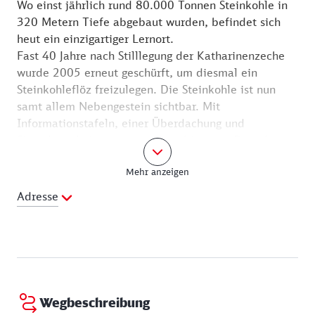
Wo einst jährlich rund 80.000 Tonnen Steinkohle in
320 Metern Tiefe abgebaut wurden, befindet sich
heut ein einzigartiger Lernort.
Fast 40 Jahre nach Stilllegung der Katharinenzeche
wurde 2005 erneut geschürft, um diesmal ein
Steinkohleflöz freizulegen. Die Steinkohle ist nun
samt allem Nebengestein sichtbar. Mit
Informationstafeln, einer Überdachung und
Sitzgelegenheiten ausgestattet, bietet es Besuchern
einen einzigartigen Einblick in die geologische
Mehr anzeigen
Beschaffenheit des Kohlegebietes.
In der Katharinenzeche war 200 Jahre lang Kohle
Adresse
abgebaut worden. Es war ein wirtschaftlich
ertragreiches Unternehmen, auch für den Ort und
seine Anwohner. Am 30. März 1968 schloss die
Grube und es wurde mit den Stilllegungsarbeiten
begonnen. Die Kosten für Wartung und Betrieb der
Grube waren zu hoch geworden.
Wegbeschreibung