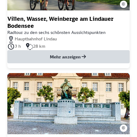
©
Villen, Wasser, Weinberge am Lindauer
Bodensee
Radtour zu den sechs schönsten Aussichtspunkten
Nächstgelegener Bahnhof: Hauptbahnhof Lindau
Hauptbahnhof Lindau
Dauer der Tour: 3 Stunden
Länge der Tour: 28 Kilometer
3 h
28 km
Mehr anzeigen
©