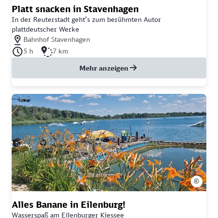
Platt snacken in Stavenhagen
In der Reuterstadt geht’s zum berühmten Autor
plattdeutscher Werke
Nächstgelegener Bahnhof: Bahnhof Stavenhagen
Bahnhof Stavenhagen
Dauer der Tour: 5 Stunden
Länge der Tour: 7 Kilometer
5 h
7 km
Mehr anzeigen
©
Alles Banane in Eilenburg!
Wasserspaß am Eilenburger Kiessee