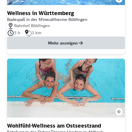
Wellness in Württemberg
Badespaß in der Mineraltherme Böblingen
Nächstgelegener Bahnhof: Bahnhof Böblingen
Bahnhof Böblingen
Dauer der Tour: 5 Stunden
Länge der Tour: 1 Kilometer
5 h
1 km
Mehr anzeigen
©
Wohlfühl-Wellness am Ostseestrand
Erholung in der OstseeTherme Usedom in Ahlbeck