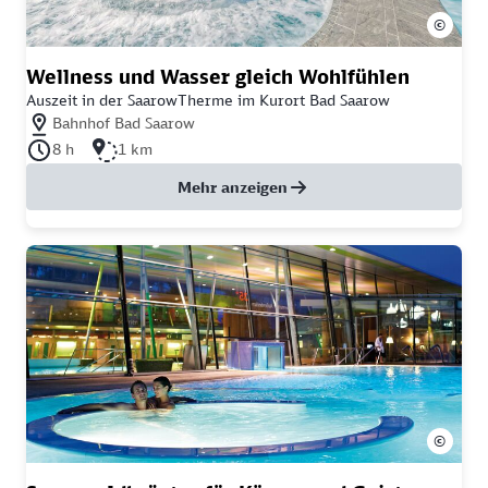
©
Wellness und Wasser gleich Wohlfühlen
Auszeit in der SaarowTherme im Kurort Bad Saarow
Nächstgelegener Bahnhof: Bahnhof Bad Saarow
Bahnhof Bad Saarow
Dauer der Tour: 8 Stunden
Länge der Tour: 1 Kilometer
8 h
1 km
Mehr anzeigen
©