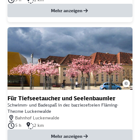
Mehr anzeigen
©
Für Tiefseetaucher und Seelenbaumler
Schwimm- und Badespaß in der barrierefreien Fläming-
Therme Luckenwalde
Nächstgelegener Bahnhof: Bahnhof Luckenwalde
Bahnhof Luckenwalde
Dauer der Tour: 5 Stunden
Länge der Tour: 2 Kilometer
5 h
2 km
Mehr anzeigen