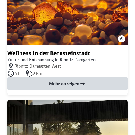
©
Wellness in der Bernsteinstadt
Kultur und Entspannung in Ribnitz-Damgarten
Nächstgelegener Bahnhof: Ribnitz-Damgarten West
Ribnitz-Damgarten West
Dauer der Tour: 4 Stunden
Länge der Tour: 3 Kilometer
4 h
3 km
Mehr anzeigen