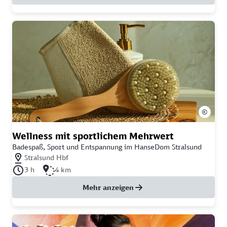
©
Wellness mit sportlichem Mehrwert
Badespaß, Sport und Entspannung im HanseDom Stralsund
Nächstgelegener Bahnhof: Stralsund Hbf
Stralsund Hbf
Dauer der Tour: 3 Stunden
Länge der Tour: 4 Kilometer
3 h
4 km
Mehr anzeigen