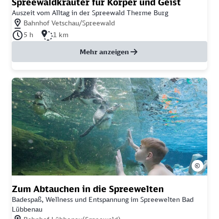
Spreewaldkräuter für Körper und Geist
Auszeit vom Alltag in der Spreewald Therme Burg
Nächstgelegener Bahnhof: Bahnhof Vetschau/Spreewald
Bahnhof Vetschau/Spreewald
Dauer der Tour: 5 Stunden
Länge der Tour: 1 Kilometer
5 h
1 km
Mehr anzeigen
©
Zum Abtauchen in die Spreewelten
Badespaß, Wellness und Entspannung im Spreewelten Bad
Lübbenau
Nächstgelegener Bahnhof: Bahnhof Lübbenau(Spreewald)