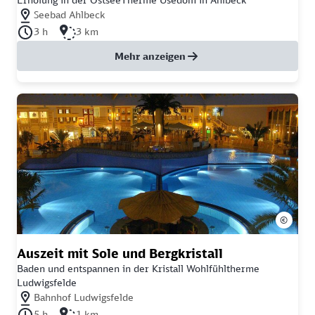
Nächstgelegener Bahnhof: Seebad Ahlbeck
Seebad Ahlbeck
Dauer der Tour: 3 Stunden
Länge der Tour: 3 Kilometer
3 h
3 km
Mehr anzeigen
©
Auszeit mit Sole und Bergkristall
Baden und entspannen in der Kristall Wohlfühltherme
Ludwigsfelde
Nächstgelegener Bahnhof: Bahnhof Ludwigsfelde
Bahnhof Ludwigsfelde
Dauer der Tour: 5 Stunden
Länge der Tour: 1 Kilometer
5 h
1 km