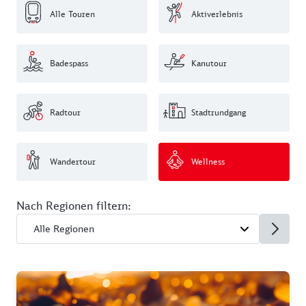
Alle Touren
Aktiverlebnis
Badespass
Kanutour
Radtour
Stadtrundgang
Wandertour
Wellness
Nach Regionen filtern: