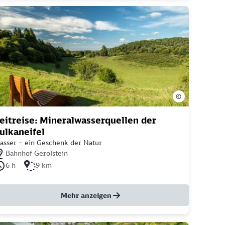
©
eitreise: Mineralwasserquellen der
ulkaneifel
asser – ein Geschenk der Natur
chstgelegener Bahnhof: Bahnhof Gerolstein
Bahnhof Gerolstein
uer der Tour: 6 Stunden
Länge der Tour: 9 Kilometer
6 h
9 km
Mehr anzeigen