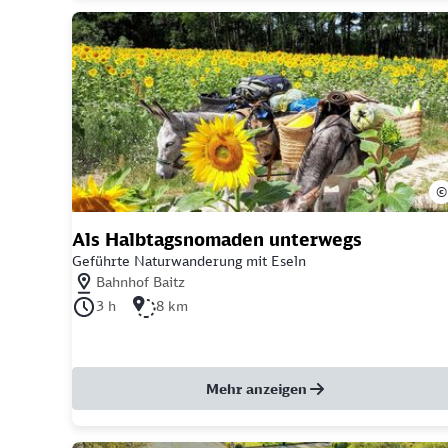
©
Als Halbtagsnomaden unterwegs
Geführte Naturwanderung mit Eseln
Nächstgelegener Bahnhof: Bahnhof Baitz
Bahnhof Baitz
Dauer der Tour: 3 Stunden
Länge der Tour: 8 Kilometer
3 h
8 km
Mehr anzeigen