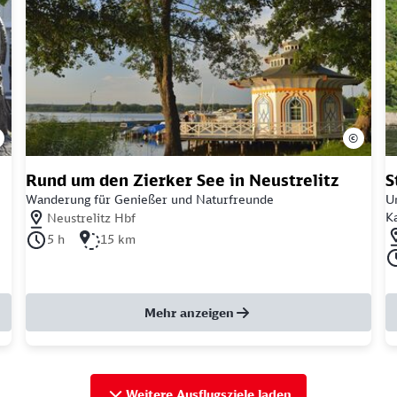
©
Rund um den Zierker See in Neustrelitz
S
Wanderung für Genießer und Naturfreunde
U
Nächstgelegener Bahnhof: Neustrelitz Hbf
Ka
Neustrelitz Hbf
Nä
Dauer der Tour: 5 Stunden
Länge der Tour: 15 Kilometer
5 h
15 km
Da
Mehr anzeigen
Weitere Ausflugsziele laden