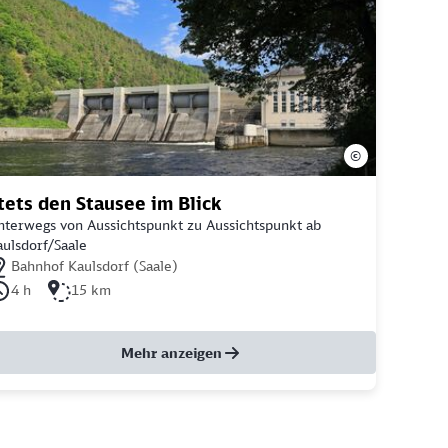
©
tets den Stausee im Blick
nterwegs von Aussichtspunkt zu Aussichtspunkt ab
ulsdorf/Saale
chstgelegener Bahnhof: Bahnhof Kaulsdorf (Saale)
Bahnhof Kaulsdorf (Saale)
uer der Tour: 4 Stunden
Länge der Tour: 15 Kilometer
4 h
15 km
Mehr anzeigen