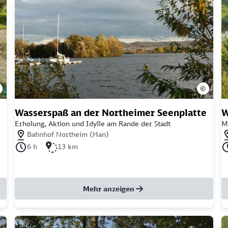
©
Wasserspaß an der Northeimer Seenplatte
W
Erholung, Aktion und Idylle am Rande der Stadt
Mi
Nächstgelegener Bahnhof: Bahnhof Northeim (Han)
Nä
Bahnhof Northeim (Han)
Dauer der Tour: 6 Stunden
Länge der Tour: 13 Kilometer
Da
6 h
13 km
Mehr anzeigen