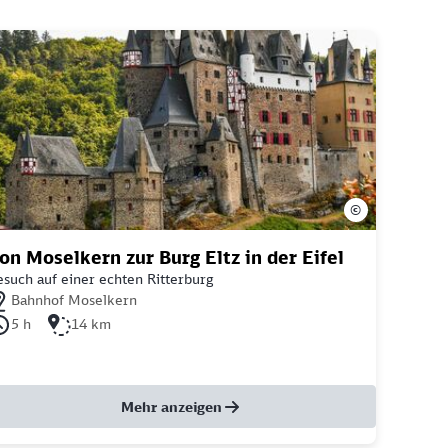
©
on Moselkern zur Burg Eltz in der Eifel
such auf einer echten Ritterburg
chstgelegener Bahnhof: Bahnhof Moselkern
Bahnhof Moselkern
uer der Tour: 5 Stunden
Länge der Tour: 14 Kilometer
5 h
14 km
Mehr anzeigen