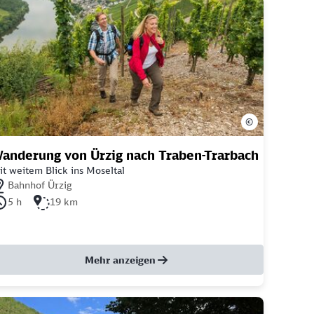
©
anderung von Ürzig nach Traben-Trarbach
t weitem Blick ins Moseltal
chstgelegener Bahnhof: Bahnhof Ürzig
Bahnhof Ürzig
uer der Tour: 5 Stunden
Länge der Tour: 19 Kilometer
5 h
19 km
Mehr anzeigen