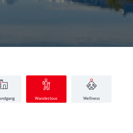
rundgang
Wandertour
Wellness