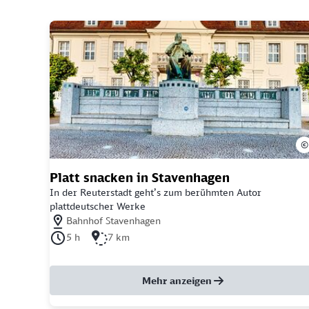
©
Platt snacken in Stavenhagen
In der Reuterstadt geht’s zum berühmten Autor
plattdeutscher Werke
Nächstgelegener Bahnhof: Bahnhof Stavenhagen
Bahnhof Stavenhagen
Dauer der Tour: 5 Stunden
Länge der Tour: 7 Kilometer
5 h
7 km
Mehr anzeigen