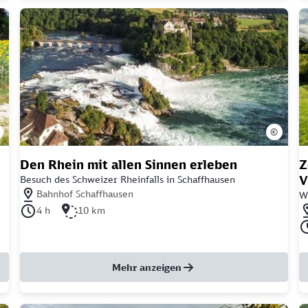
©
Den Rhein mit allen Sinnen erleben
Z
V
Besuch des Schweizer Rheinfalls in Schaffhausen
Nächstgelegener Bahnhof: Bahnhof Schaffhausen
Bahnhof Schaffhausen
W
Nä
Dauer der Tour: 4 Stunden
Länge der Tour: 10 Kilometer
4 h
10 km
Da
Mehr anzeigen