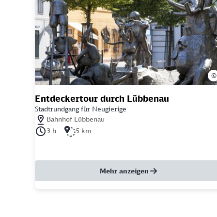
©
Entdeckertour durch Lübbenau
Stadtrundgang für Neugierige
Nächstgelegener Bahnhof: Bahnhof Lübbenau
Bahnhof Lübbenau
Dauer der Tour: 3 Stunden
Länge der Tour: 5 Kilometer
3 h
5 km
Mehr anzeigen