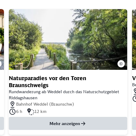
©
Naturparadies vor den Toren
V
Braunschweigs
Be
Nä
Rundwanderung ab Weddel durch das Naturschutzgebiet
Riddagshausen
Da
Nächstgelegener Bahnhof: Bahnhof Weddel (Braunschw)
Bahnhof Weddel (Braunschw)
Dauer der Tour: 6 Stunden
Länge der Tour: 12 Kilometer
6 h
12 km
Mehr anzeigen