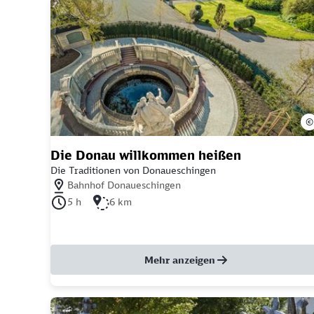
©
Die Donau willkommen heißen
Die Traditionen von Donaueschingen
Nächstgelegener Bahnhof: Bahnhof Donaueschingen
Bahnhof Donaueschingen
Dauer der Tour: 5 Stunden
Länge der Tour: 6 Kilometer
5 h
6 km
Mehr anzeigen