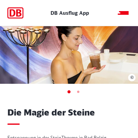
DB Ausflug App
©
Die Magie der Steine
Entspannung in der SteinTherme in Bad Belzig