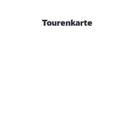
Fitness- und Präventionskurse wie Rückenschule,
AquaRider, AquaFitness, Progressive
Tourenkarte
Muskelentspannung oder Nordic Aqua Walking im
Thermalsolebecken
SteinTherme Bad Belzig – Ihr Ort für Gesundheit,
Entspannung und Wohlbefinden.