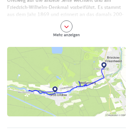
Uferweg auf die andere Seite wechselt und am
Friedrich-Wilhelm-Denkmal vorbeiführt. Es stammt
aus dem Jahr 1869 und erinnert an das damals 200-
jährige Bestehen des Kanals.
Mehr anzeigen
Durch die Lindenstraße geht es weiter durch ein
kurzes Waldstück. Der kurze Abstecher nach rechts
in den Knappenweg lohnt sich, weil sich hier auf der
rechten Seite noch der traditionelle Köhlerplatz
befindet, auf dem der Kienstubbenverein die alte
Köhlertradition wieder aufleben lässt.
Hinter der Trafostation schwenkt der Weg nach links
in Richtung Kanal. Lassen Sie nun die Schleusen
Klixmühle und Groß Lindow hinter sich, dann
gelangen Sie nach etwa 1 km unmittelbar zum
Anleger des „Treidelkahns“. Hier erwartet Sie nun
eine 90-minütige romantische Fahrt an Bord der
„Friedrich Wilhelm“ (Fr, Sa, So 14 und 17 Uhr).