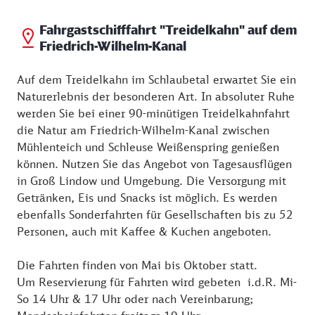
Falls die Abfahrtszeiten des Treidelkahns zeitlich für
Fahrgastschifffahrt "Treidelkahn" auf dem
Sie gerade nicht passen, können Sie die etwa 3 km
Friedrich-Wilhelm-Kanal
lange Strecke auf dem Uferweg bis zur Schleuse
Weißenspring auch wandern.
Auf dem Treidelkahn im Schlaubetal erwartet Sie ein
Naturerlebnis der besonderen Art. In absoluter Ruhe
werden Sie bei einer 90-minütigen Treidelkahnfahrt
die Natur am Friedrich-Wilhelm-Kanal zwischen
Mühlenteich und Schleuse Weißenspring genießen
können. Nutzen Sie das Angebot von Tagesausflügen
in Groß Lindow und Umgebung. Die Versorgung mit
Getränken, Eis und Snacks ist möglich. Es werden
ebenfalls Sonderfahrten für Gesellschaften bis zu 52
Personen, auch mit Kaffee & Kuchen angeboten.
Die Fahrten finden von Mai bis Oktober statt.
Um Reservierung für Fahrten wird gebeten i.d.R. Mi-
So 14 Uhr & 17 Uhr oder nach Vereinbarung;