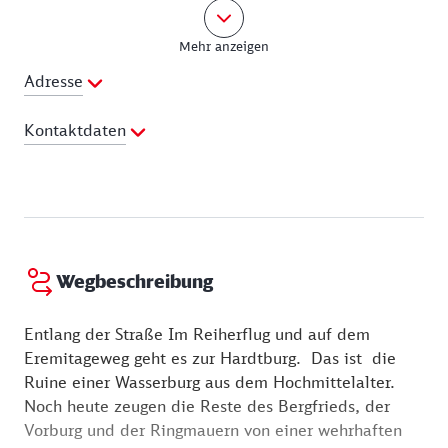
des Neobarocks verändern und gab ihm damit sein
heutiges Aussehen. Die Familie ist auch heute noch
Mehr anzeigen
Eigentümerin und bewohnt die Anlage. Eine
Innenbesichtigung ist nicht möglich. Der große
Adresse
Schlosspark mit seinen dendrologischen Seltenheiten
und geschwungenen Teichen erscheint als Vertreter
Kontaktdaten
der romantischen Landschaftsparks.
Telefon:
02255 945752
An der heutigen Hauptzufahrt liegt der verwinkelte
E-Mail Adresse:
info@burgflamersheim.de
Gutshof, der im 18. Jahrhundert entstand. Hier ist
Webseite:
http://www.burgflamersheim.de
heute das Gasthaus „Eiflers Zeiten“ zu finden. Es
bietet den Gästen ausgefallene, aber bodenständige
Wegbeschreibung
Spezialitäten, die sich an den Eifler Kochkünsten
früherer Zeiten orientieren.
Entlang der Straße Im Reiherflug und auf dem
Eremitageweg geht es zur Hardtburg. Das ist die
Ruine einer Wasserburg aus dem Hochmittelalter.
Noch heute zeugen die Reste des Bergfrieds, der
Vorburg und der Ringmauern von einer wehrhaften