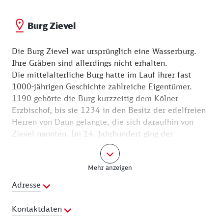
sich vier Wohneinheiten auf dem Gelände. Behutsam
auf den aktuellen Stand der Technik gebracht, bietet
Burg Zievel
das Wohnen auf einer „Alten Burg“ den gleichen
Komfort wie ein moderner Bau. Es ist nur eine
Die Burg Zievel war ursprünglich eine Wasserburg.
Außenbesichtigung möglich.
Ihre Gräben sind allerdings nicht erhalten.
Die mittelalterliche Burg hatte im Lauf ihrer fast
Nun geht es auf der Wachendorfer Straße nach
1000-jährigen Geschichte zahlreiche Eigentümer.
Lessenich und weiter zur Burg Zievel.
1190 gehörte die Burg kurzzeitig dem Kölner
Erzbischof, bis sie 1234 in den Besitz der edelfreien
Herren von Daun gelangte, die sich daraufhin von
Zievel nannten. Im 14. Jahrhundert ging der
vielfache Besitzerwechsel weiter. Die Burg befindet
sich seit 1822 im Privatbesitz der Familie Krewel
Mehr anzeigen
und wird als Wohn- und Geschäftssitz genutzt. Die
Außenanlagen sind nur teilweise zugänglich.
Adresse
In der Parklandschaft rund um
Kontaktdaten
Herrenhaus, Bergfried und Nebengebäude wurde