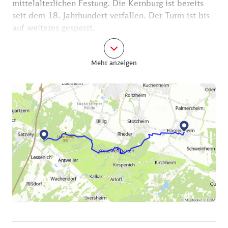
mittelalterlichen Festung. Die Kernburg ist bereits
seit dem 18. Jahrhundert verfallen. Der Turm ist bis
auf weiteres gesperrt.
Weiter führt die Route durch den Hardtwald nach
Mehr anzeigen
Euskirchen-Kreuzweingarten. Am Rand des Ortes ist
ein Stück des Römerkanals zu sehen. In diesem
sorgfältig hergerichteten Leitungsaufschluss
beeindruckt vor allem die Mächtigkeit der
Kalksinterablagerungen. Sie lassen eine
ununterbrochene Nutzungszeit des Kanals von
mindestens 190 Jahren errechnen.
Wieder führt der Weg durch einen Wald und an
Feldern vorbei. Das nächste Ziel ist Antweiler. Dort
fällt das Gemäuer der Unteren Burg ins Auge. Es ist
eine Wasserburg aus dem 16. Jahrhundert. Sie ist
sich in Privatbesitz und wurde unter
Denkmalschutzauflagen restauriert. Heute befinden