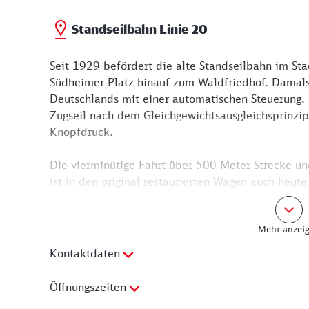
Standseilbahn Linie 20
Seit 1929 befördert die alte Standseilbahn im Sta
Südheimer Platz hinauf zum Waldfriedhof. Damals 
Deutschlands mit einer automatischen Steuerung.
Zugseil nach dem Gleichgewichtsausgleichsprinzip
Knopfdruck.
Die vierminütige Fahrt über 500 Meter Strecke u
ist in den original restaurierten Wagen auch heute
geräuschlos. Übrigens hieß die Seilbahn im Volksm
allem für den Weg zum Waldfriedhof genutzt wurd
Mehr anzei
Prominente begraben, darunter auch der ehemali
Kontaktdaten
Für eine Fahrt gelten die Ticketpreise für den öff
Webseite:
http://www.vvs.de/tickets
Öffnungszeiten