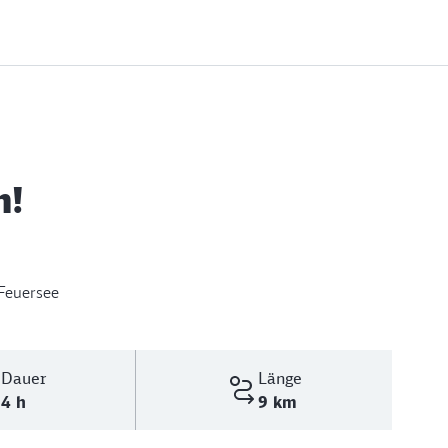
h!
Feuersee
Dauer
Länge
4 h
9 km