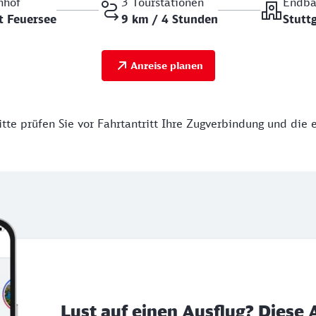
nhof
3 Tourstationen
Endba
t Feuersee
9 km / 4 Stunden
Stutt
Anreise planen
tte prüfen Sie vor Fahrtantritt Ihre Zugverbindung und die 
Lust auf einen Ausflug? Diese 