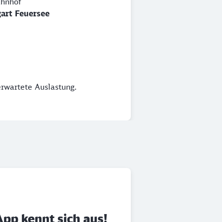
hnhof
gart Feuersee
erwartete Auslastung.
App kennt sich aus!