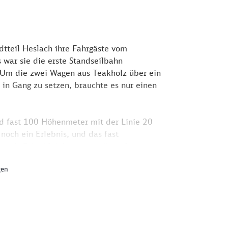
dtteil Heslach ihre Fahrgäste vom
war sie die erste Standseilbahn
 Um die zwei Wagen aus Teakholz über ein
 in Gang zu setzen, brauchte es nur einen
nd fast 100 Höhenmeter mit der Linie 20
 noch ein Erlebnis, und das fast
und „Erbschleicherexpress“, weil sie vor
e. Auf dem Friedhof sind zahlreiche
gen
ge Bundespräsident Theodor Heuss.
entlichen Nahverkehr in der Tarifzone 1.