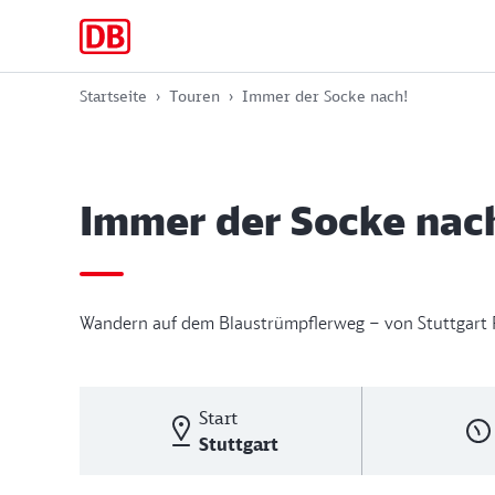
Zur
Zum
Zum
Hauptnavigation
Hauptinhalt
Footer
springen
springen
springen
Startseite
Touren
Immer der Socke nach!
Immer der Socke nac
Wandern auf dem Blaustrümpflerweg – von Stuttgart 
Start
Stuttgart