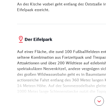
An der Kirche vorbei geht entlang der Oststraße 
Eifelpark erreicht.
Der Eifelpark
Auf einer Fläche, die rund 100 Fußballfeldern ent
seltene Kombination aus Freizeitpark und Tierpar
Attraktionen und über 200 Wildtiere auf erlebnis
spektakulären Nervenkitzel, andere vergnügen sic
der großen Wildwasserbahn geht es in Baumstamm
actionreiche Fahrt entlang des 360 Meter langen K
14 Metern Höhe. Auf der Sommerrodelbahn gleitet
1000 Meter lange Schienenstrecke nutzt die Topog
Highlights sind der 14 Meter hohe familienfreundl
die Familienachterbahn, der Pony-Express sowie d