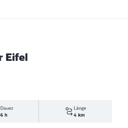
 Eifel
Dauer
Länge
6 h
4 km