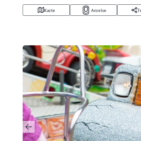
Karte
Anreise
T