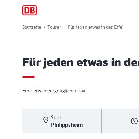
Zur
Zum
Zum
Hauptnavigation
Hauptinhalt
Footer
springen
springen
springen
Startseite
Touren
Für jeden etwas in der Eifel
Für jeden etwas in der
Ein tierisch vergnüglicher Tag
Start
Philippsheim