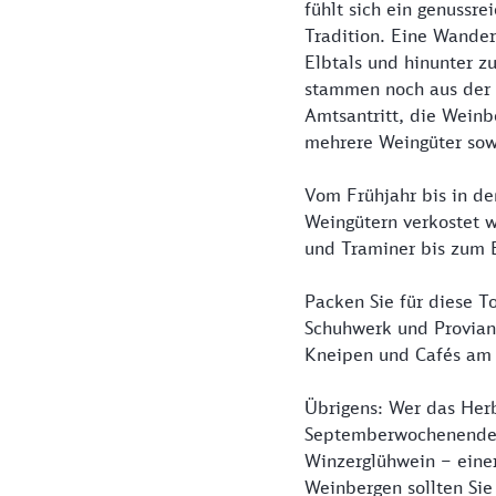
fühlt sich ein genussr
Tradition. Eine Wander
Elbtals und hinunter z
stammen noch aus der Z
Amtsantritt, die Wein
mehrere Weingüter sowi
Vom Frühjahr bis in de
Weingütern verkostet w
und Traminer bis zum E
Packen Sie für diese To
Schuhwerk und Proviant
Kneipen und Cafés am 
Übrigens: Wer das Herb
Septemberwochenende a
Winzerglühwein – einer
Weinbergen sollten Sie