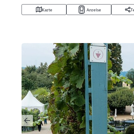
Karte
Anreise
T