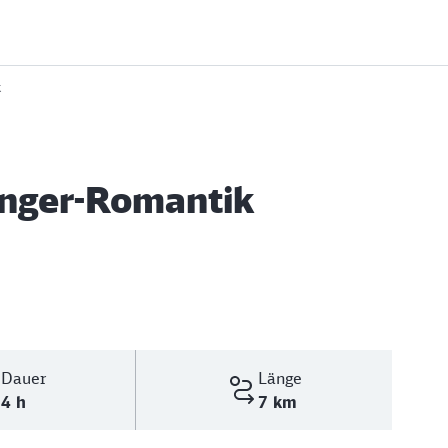
k
nger-Romantik
Dauer
Länge
4 h
7 km