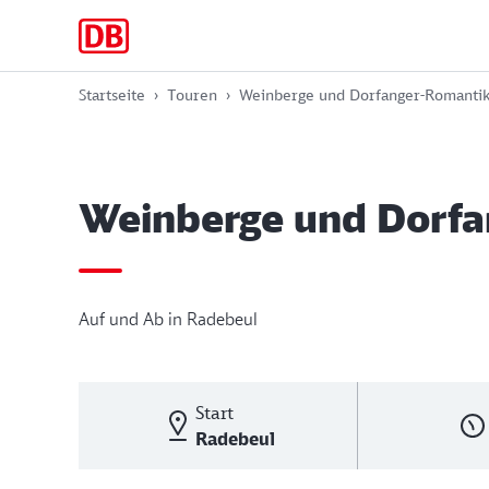
Zur
Zum
Zum
Hauptnavigation
Hauptinhalt
Footer
springen
springen
springen
Startseite
Touren
Weinberge und Dorfanger-Romanti
Weinberge und Dorfa
Auf und Ab in Radebeul
Start
Radebeul