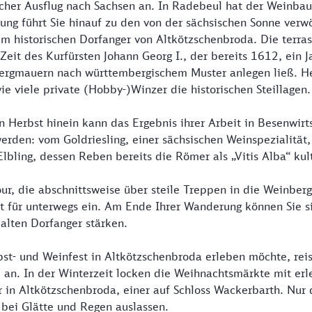
eicher Ausflug nach Sachsen an. In Radebeul hat der Weinbau
ung führt Sie hinauf zu den von der sächsischen Sonne ver
um historischen Dorfanger von Altkötzschenbroda. Die terra
eit des Kurfürsten Johann Georg I., der bereits 1612, ein 
bergmauern nach württembergischem Muster anlegen ließ. H
e viele private (Hobby-)Winzer die historischen Steillagen.
n Herbst hinein kann das Ergebnis ihrer Arbeit in Besenwir
erden: vom Goldriesling, einer sächsischen Weinspezialitä
lbling, dessen Reben bereits die Römer als „Vitis Alba“ kult
ur, die abschnittsweise über steile Treppen in die Weinberg
 für unterwegs ein. Am Ende Ihrer Wanderung können Sie si
alten Dorfanger stärken.
st- und Weinfest in Altkötzschenbroda erleben möchte, reis
n. In der Winterzeit locken die Weihnachtsmärkte mit er
 in Altkötzschenbroda, einer auf Schloss Wackerbarth. Nur 
 bei Glätte und Regen auslassen.