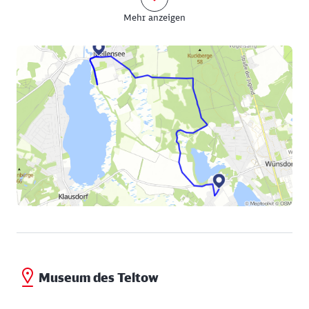
Die eigentliche Route führt Sie aber in
Mehr anzeigen
entgegengesetzter Richtung ein kurzes Stück auf der
Hauptstraße entlang und von dort auf die
Wünsdorfer Straße. Dieser folgen Sie durch Wald und
Wiesen bis nach Wünsdorf. Die rot-weißen
Hinweisschilder helfen bei der Orientierung. Am
Kleinen Wünsdorfer See vorbei gelangen Sie auf die
Ortsverbindungsstraße zwischen Wünsdorf und
Klausdorf. Von hier sind es nur noch 2 Kilometer bis
zum Bahnhof Wünsdorf-Waldstadt.
Zwischen dem Kleinen und dem Großen Wünsdorfer
See finden Sie einige Gebäude des Dorfes Wünsdorf
aus dem 19. Jahrhundert, wie die Dorfkirche, den
Kulturhof Wünsdorf mit kleiner Galerie im alten
Bauerngehöft und das Museum des Teltow in der
ehemaligen Dorfschule. Hier erfahren Sie mehr über
die Geschichte der Region.
Museum des Teltow