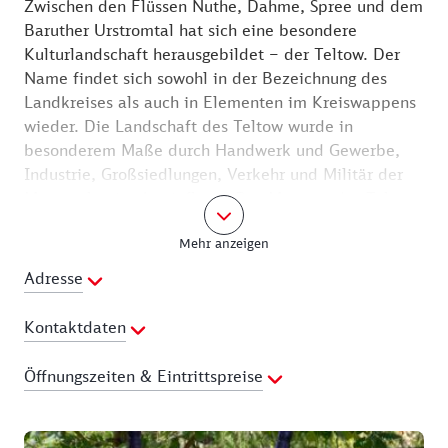
Zwischen den Flüssen Nuthe, Dahme, Spree und dem
Baruther Urstromtal hat sich eine besondere
Kulturlandschaft herausgebildet – der Teltow. Der
Name findet sich sowohl in der Bezeichnung des
Landkreises als auch in Elementen im Kreiswappens
wieder. Die Landschaft des Teltow wurde in
besonderem Maße durch Handwerk und Gewerbe,
Industrie, Großsiedlungen, Verkehr und Militär der
Metropolregion beeinflusst. Das Museum des Teltow
widmet sich in seiner Forschungs-, Sammlungs- und
Mehr anzeigen
Ausstellungstätigkeit dieser besonderen Geschichte
und der Naturkunde im nördlichen Teil des
Adresse
Landkreises Teltow-Fläming.
Das Museum ist in dem Gebäude der ehemaligen
Kontaktdaten
Dorfschule in Wünsdorf aus dem Jahr 1898
untergebracht. Der renovierte Bau aus hellen Ziegeln
Telefon:
033702-66900
Öffnungszeiten & Eintrittspreise
steht in einem großzügigen Garten, in dem sich auch
Fax:
033702-66902
Elemente natur- und jagdpädagogischer Projekte wie
E-Mail Adresse:
museum.wuensdorf@t-online.de
Preisliste
dem „Lernort Natur“ befinden: Schautafeln zur
Webseite:
https://museum.teltow-flaeming.de
Erwachsene: 2,00 €