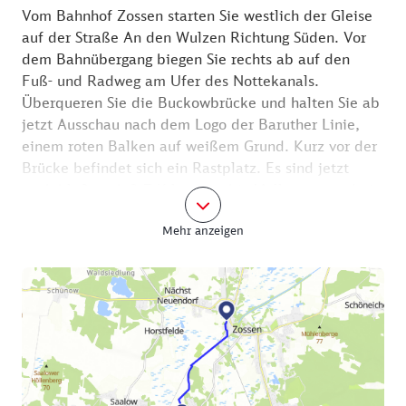
Vom Bahnhof Zossen starten Sie westlich der Gleise
auf der Straße An den Wulzen Richtung Süden. Vor
dem Bahnübergang biegen Sie rechts ab auf den
Fuß- und Radweg am Ufer des Nottekanals.
Überqueren Sie die Buckowbrücke und halten Sie ab
jetzt Ausschau nach dem Logo der Baruther Linie,
einem roten Balken auf weißem Grund. Kurz vor der
Brücke befindet sich ein Rastplatz. Es sind jetzt
auch bloß noch 2,7 Kilometer bis Mellensee, vorbei
an einer Energieholzplantage, einer Streuobstwiese
Mehr anzeigen
und der bei Berlinern bekannten
Weihnachtsbaumschonung. Die erreicht man im
Winter sogar mit der Draisine ab Zossen, ein
beliebter Ausflug für Familien.
An der Hauptstraße ist ein ganz kleiner Abstecher
ins Eiscafé Angela ein Muss. Hier gibt es eine große
Auswahl an hausgemachten Sorten wie Haselnuss