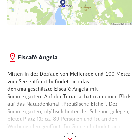
und Karamell, Heidelbeere und Banane, Zitrone,
Ananas, Kokosnuss, Butterkeks und Nougat, Kuchen
oder einen herzhaften Imbiss - die verdiente
Belohnung für das ungefähr erste Drittel des Weges.
Eiscafé Angela
Mitten in der Dorfaue von Mellensee und 100 Meter
vom See entfernt befindet sich das
denkmalgeschützte Eiscafé Angela mit
Sommergarten. Auf der Terrasse hat man einen Blick
auf das Naturdenkmal „Preußische Eiche“. Der
Sommergarten, idyllisch hinter der Scheune gelegen,
bietet Platz für ca. 80 Personen und ist an den
Wochenenden geöffnet. Im Grünen befindet sich
auch ein großer Spielplatz. Bei Regen gibt es vier