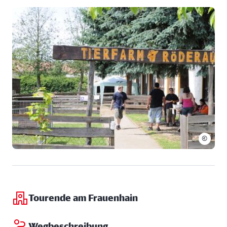
Ansprechpartner:
Enrico Jonscher
Telefon:
035263-45203
©
Tourende am Frauenhain
Wegbeschreibung