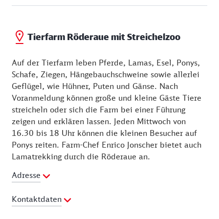
einstigen Rittergutes Frauenhain. Passieren Sie nun
die Brücke über die Große Röder und laufen Sie
links in die Radener Straße. In der Nummer 4 lädt
Tierfarm Röderaue mit Streichelzoo
die Tierfarm Röderaue nach Voranmeldung zu
„tierischen“ Erlebnissen ein.
Auf der Tierfarm leben Pferde, Lamas, Esel, Ponys,
Schafe, Ziegen, Hängebauchschweine sowie allerlei
Geflügel, wie Hühner, Puten und Gänse. Nach
Voranmeldung können große und kleine Gäste Tiere
streicheln oder sich die Farm bei einer Führung
zeigen und erklären lassen. Jeden Mittwoch von
16.30 bis 18 Uhr können die kleinen Besucher auf
Ponys reiten. Farm-Chef Enrico Jonscher bietet auch
Lamatrekking durch die Röderaue an.
Adresse
Kontaktdaten