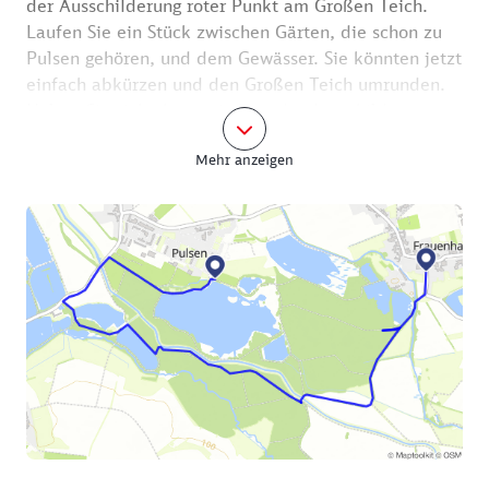
der Ausschilderung roter Punkt am Großen Teich.
Laufen Sie ein Stück zwischen Gärten, die schon zu
Pulsen gehören, und dem Gewässer. Sie könnten jetzt
einfach abkürzen und den Großen Teich umrunden.
Halten Sie sich aber weiter an der Ausschilderung
roter Punkt, gehen Sie ein Stück auf dem Radweg
Mehr anzeigen
entlang, der parallel zur Dorfstraße verläuft, und
biegen Sie schließlich kurz vor der Teichwirtschaft
Koselitz links in den Waldweg (Ausschilderung roter
Balken). Zwischen Frauenteich und Neuen Teich
gelangen Sie zum Fluss Geißlitz, dem Sie ein gutes
Stück folgen.
Wechseln Sie an der Brücke die Uferseite und
wandern Sie weiter Richtung Schlossteich. Bevor sich
der Kreis nun fast schließt, können Sie kurz vor dem
Schlossteich noch einen kleinen Abstecher machen
zum historischen Waldfriedhof und der Gruft deren
von Globig und Weißenbach, den Herrschern des