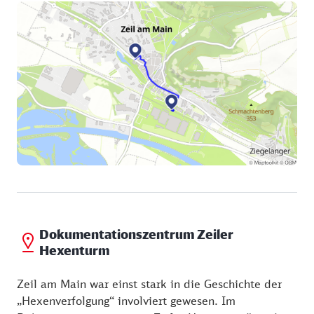
Elle", angebracht, daneben der Pranger, auf dem
Übeltäter angekettet wurden, um sie bloßzustellen
und zu bestrafen. Hinter dem Rathaus ist die
Stadtpfarrkirche St. Michael zu sehen. Vom Markt
aus sind es – am Weinhaus Nüsslein vorbei – entlang
der Oberen Torstraße noch ein paar Schritte bis zum
ehemaligen Jagdschloss des Fürstbischofs Lothar
Franz von Schönborn und, gleich gegenüber zum
„Hexenturm“, einem Teil der ehemaligen
Stadtbefestigung. Sein Name geht Zeit zwischen
1616 und 1631 zurück, als Zeil besonders unter der
Verfolgung vermeintlicher Hexen und Zauberer zu
leiden hatte.
Dokumentationszentrum Zeiler
Hexenturm
Zeil am Main war einst stark in die Geschichte der
„Hexenverfolgung“ involviert gewesen. Im