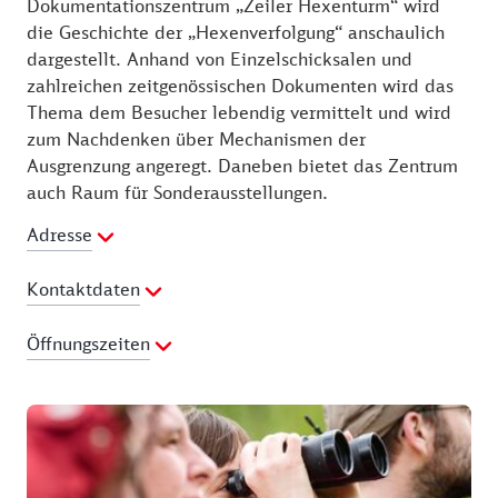
Dokumentationszentrum „Zeiler Hexenturm“ wird
die Geschichte der „Hexenverfolgung“ anschaulich
dargestellt. Anhand von Einzelschicksalen und
zahlreichen zeitgenössischen Dokumenten wird das
Thema dem Besucher lebendig vermittelt und wird
zum Nachdenken über Mechanismen der
Ausgrenzung angeregt. Daneben bietet das Zentrum
auch Raum für Sonderausstellungen.
Adresse
Kontaktdaten
Telefon:
09524 949861
Öffnungszeiten
E-Mail Adresse:
hexenturm@zei-am-main.de
Webseite:
https://zeiler-hexenturm.de/
15.03. - 31.10.
Donnerstag:
11:00 - 16:30 Uhr
Freitag:
11:00 - 16:30 Uhr
Samstag:
11:00 - 16:30 Uhr
Sonntag:
11:00 - 16:30 Uhr