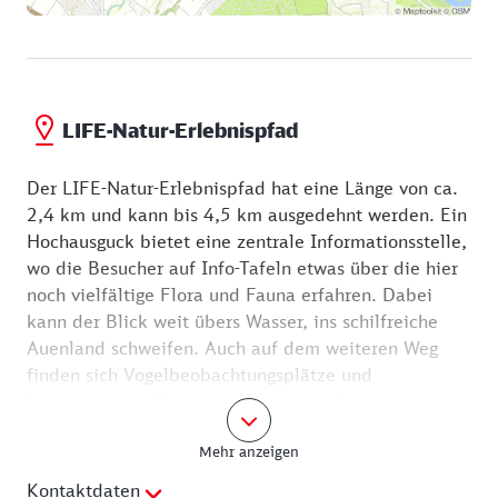
LIFE-Natur-Erlebnispfad
Der LIFE-Natur-Erlebnispfad hat eine Länge von ca.
2,4 km und kann bis 4,5 km ausgedehnt werden. Ein
Hochausguck bietet eine zentrale Informationsstelle,
wo die Besucher auf Info-Tafeln etwas über die hier
noch vielfältige Flora und Fauna erfahren. Dabei
kann der Blick weit übers Wasser, ins schilfreiche
Auenland schweifen. Auch auf dem weiteren Weg
finden sich Vogelbeobachtungsplätze und
Informationen. Für Kinder gibt es zahlreiche
Spielelemente und Aufgaben unterwegs. Der
Mehr anzeigen
Naturpfad erfreut an heißen Tagen mit seiner
üppigen und schattig-kühlenden Natur. Außerdem
Kontaktdaten