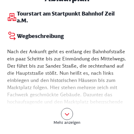
Tourstart am Startpunkt Bahnhof Zeil
a.M.
Wegbeschreibung
Nach der Ankunft geht es entlang der Bahnhofstraße
ein paar Schritte bis zur Einmündung des Mittelwegs.
Der führt bis zur Sander Straße, die rechterhand auf
die Hauptstraße stößt. Nun heißt es, nach links
einbiegen und den historischen Häusern bis zum
Marktplatz folgen. Hier stehen mehrere reich mit
Fachwerk geschmückte Gebäude. Darunter das
hochaufragende und den Marktplatz beherrschende
Rathaus aus den Jahren um 1540. entstand in der
heutigen Form um 1540. An der untersten
Mehr anzeigen
(südlichsten) Ecke des Rathauses ist das einst für
die Gegend gültige Längenmaß, die "Bamberger