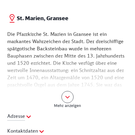
St. Marien, Gransee
Die Pfarrkirche St. Marien in Gransee ist ein
markantes Wahrzeichen der Stadt. Der dreischiffige
spätgotische Backsteinbau wurde in mehreren
Bauphasen zwischen der Mitte des 13. Jahrhunderts
und 1520 errichtet. Die Kirche verfügt über eine
wertvolle Innenausstattung: ein Schnitzaltar aus der
Zeit um 1470, ein Altargemälde von 1520 und eine
prachtvolle Orgel aus dem Jahre 1745. Sie war das
letzte Werk des berühmten Orgelbaumeisters
Joachim Wagner, einem Schüler Gottfried
Mehr anzeigen
Silbermanns.
Adresse
Die dreischiffige, siebenjochige Hallenkirche hat
mehrere Brände und den Dreißigjährigen Krieg
Kontaktdaten