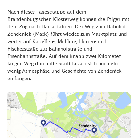
Innenhof und der Konventualinnensaal im
Nach dieser Tagesetappe auf dem
Nordflügel als Kulisse für Konzerte und
Brandenburgischen Klosterweg können die Pilger mit
Veranstaltungen des Evangelischen Stifts genutzt.
dem Zug nach Hause fahren. Der Weg zum Bahnhof
Das Kloster beherbergt die Evangelische
Zehdenick (Mark) führt wieder zum Marktplatz und
Familienberatung und bietet Wohnungen für
weiter auf Kapellen-, Mühlen-, Herren- und
Familien.
Fischerstraße zur Bahnhofstraße und
Eisenbahnstraße. Auf dem knapp zwei Kilometer
Im Nordflügel des Klosters unter den gotischen
langen Weg durch die Stadt lassen sich noch ein
Gewölben befindet sich ein modernes, 2022
wenig Atmosphäre und Geschichte von Zehdenick
eingeweihtes Museum unter dem Titel: "Den Himmel
einfangen.
im Blick. Das Kloster Zehdenick und sein Altartuch",
und das Klostercafé, welches zum gemütlichen
Beisammensitzen einlädt. Das Museum erzählt auf
spannende Weise von der wechselvollen Historie des
Klosters und hält auch eine Überraschung für Kinder
bereit.