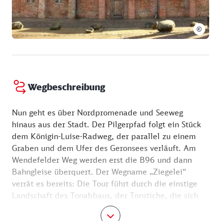
©
Wegbeschreibung
Nun geht es über Nordpromenade und Seeweg
hinaus aus der Stadt. Der Pilgerpfad folgt ein Stück
dem Königin-Luise-Radweg, der parallel zu einem
Graben und dem Ufer des Geronsees verläuft. Am
Wendefelder Weg werden erst die B96 und dann
Bahngleise überquert. Der Wegname „Ziegelei“
verrät es bereits: Die Tour führt durch die einstige
Landschaft des Tonabbaus, der Tonstiche, die sich
mit Wasser füllten, und der Ziegelwerke. Felder,
Weiden und Gräben nehmen die Stille Suchenden