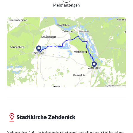
Mehr anzeigen
auf. Der Feldweg bringt sie in den kleinen Ort
Ribbeck, nicht zu verwechseln mit Fontanes
berühmten Ribbeck im Havelland. Vorbei an der
denkmalgeschützten Feldsteinkirche, geht es weiter
durch märkische Flur Richtung Ziegeleipark
Mildenberg. Hier beginnt einer der reizvollsten
Abschnitte des Pilgerwegs: Entlang idyllischer
Tonstiche kommt die Havel in Sicht. Der einstige
Treidelweg führt auf die Kamelbrücke zu, wie die
bucklige Konstruktion über dem Fluss genannt wird.
Die Pilger passieren Zehdenicks Schleuse und
Stadthafen, den Marktplatz und gelangen schließlich
zur Stadtkirche.
Stadtkirche Zehdenick
Schon im 13. Jahrhundert stand an dieser Stelle eine