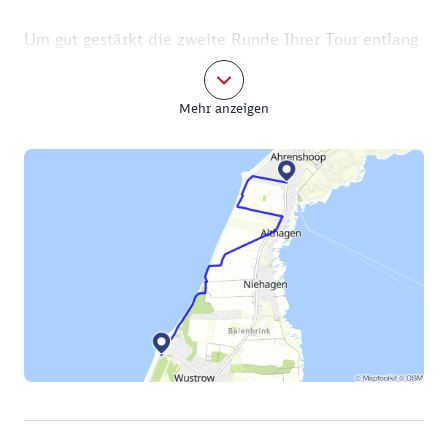
Um gut gestärkt die zweite Runde Ihrer Tour entlang
der Ostseeküste anzutreten, fahren Sie weiter auf
der Althäger Straße bis Sie etwa 50 Meter hinter
Mehr anzeigen
dem Parkplatz links auf den Grenzweg kommen. Sie
folgen dem Grenzweg bis er eine Linkskurve
beschreibt.
Nahezu majestätisch ist der Panoramablick, der sich
Ihnen am Ende des Grenzweges bietet. Die Straße
mündet hier in den Paul-Müller-Kaempff-Weg, dem
Sie bis zu einer T-Kreuzung folgen. Hier biegen Sie
rechts ab und befinden sich nun auf einem
Rad-/Wanderweg entlang der Steilküste, der Sie
direkt zurück nach Wustrow bringt.
In Ahrenshoop, am Strandübergang 15 gibt es eine
Treppe, von der aus Sie einen Abstecher an den
Strand nehmen können. Aber auch vorher und
nachher öffnen sich immer wieder Strandzugänge.