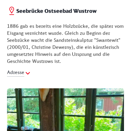
Nicht mehr all zu weit, und Sie kommen zur
Seebrücke Ostseebad Wustrow
Seebrücke Wustrow, auf der Sie sich den Ostseewind
noch einmal kräftig um die Nase wehen lassen
1886 gab es bereits eine Holzbrücke, die später vom
können.
Eisgang vernichtet wurde. Gleich zu Beginn der
Seebrücke wacht die Sandsteinskulptur "Swantewit"
(2000/01, Christine Dewerny), die ein künstlerisch
umgesetzter Hinweis auf den Ursprung und die
Geschichte Wustrows ist.
Adresse