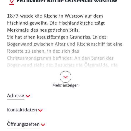
Fischländer Kirche Ostseebad Wustrow
1873 wurde die Kirche in Wustrow auf dem
Fischland geweiht. Die Fischlandkirche trägt
Merkmale des neugotischen Stils.
Sie hat einen kreuzförmigen Grundriss. In der
Bogenwand zwischen Altar und Kirchenschiff ist eine
Rosette zu sehen, in der sich das
Christusmonogramm befindet. An den Seiten der
Bogenwand sieht der Besucher die Ölgemälde, die
Martin Luther und Philip Melanchthon darstellen.
Das Altarbild lässt die Rettung des sinkenden Petrus
Mehr anzeigen
erkennen.
Christliche Verkündigung ist hier mit der Geschichte
Adresse
und der Gegenwart des Ortes verknüpft. Darauf
weisen die Schiffsmodelle über der Nord- und
Kontaktdaten
Südempore hin. Als weitere Kostbarkeit des
Innenraumes ist auf der Nordempore ein Bild der
Telefon:
+49 (0)38220 338
Öffnungszeiten
bekannten Wustrower Malerin Hedwig Woermann zu
E-Mail Adresse:
wustrow@elkm.de