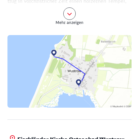
trug in vorchristlicher Zeit einen hölzernen Tempel,
der dem viergesichtigen Gott Svantevit geweiht war.
Mehr anzeigen
Die historischen Schiffsmodelle im Innenraum der
Kirche sind an sich schon sehenswert, besonders
aber der Rundumblick vom Kirchturm über die
Halbinsel. Der Aufstieg über die 90 Stufen zur
Aussichtsplattform lohnt auf jeden Fall. Sie können
noch einmal weit über die Landschaft schauen,
durch die sie heute geradelt sind und durch die sie
jetzt gleich fahren werden.