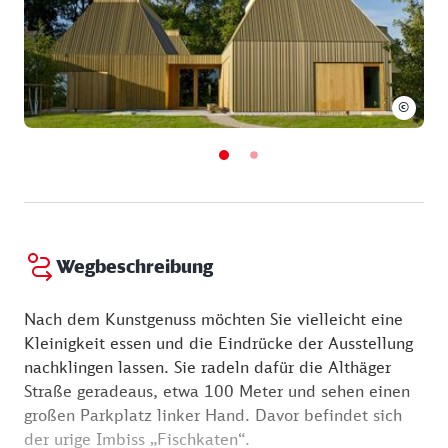
Museum:Wechselnde Sammlungspräsentationen &
spannende SonderausstellungenEin
abwechslungsreiches
VeranstaltungsprogrammVielfältige
©
museumspädagogische Angebote für Groß und
KleinEintritt & PreiseHinweis: Die folgenden
Eintrittspreise gelten bei Vorlage deiner gültigen
Gästekarte.Erwachsene: 10,00 €Studierende: 5,00
€Schülerinnen & Schüler: 4,00 €Menschen mit
Handicap: 8,00 €Familien(2 Erwachsene und bis zu
3 schulpflichtige Kinder): 25,00 €Kinder bis 6 Jahre:
Wegbeschreibung
Eintritt freiUnser Tipp: Das KombiticketMöchtest du
noch mehr Kunst erleben? Mit dem Kombiticket für
Nach dem Kunstgenuss möchten Sie vielleicht eine
nur 11,00 € kannst du sowohl das Kunstmuseum als
Kleinigkeit essen und die Eindrücke der Ausstellung
auch den historischen Kunstkaten Ahrenshoop
nachklingen lassen. Sie radeln dafür die Althäger
besuchen.
Straße geradeaus, etwa 100 Meter und sehen einen
großen Parkplatz linker Hand. Davor befindet sich
der urige Imbiss „Fischkaten“.