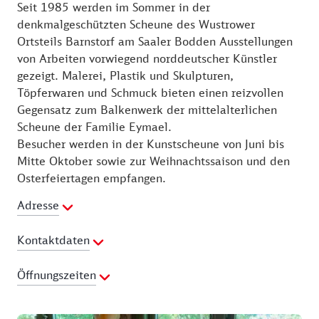
Seit 1985 werden im Sommer in der
denkmalgeschützten Scheune des Wustrower
Ortsteils Barnstorf am Saaler Bodden Ausstellungen
von Arbeiten vorwiegend norddeutscher Künstler
gezeigt. Malerei, Plastik und Skulpturen,
Töpferwaren und Schmuck bieten einen reizvollen
Gegensatz zum Balkenwerk der mittelalterlichen
Scheune der Familie Eymael.
Besucher werden in der Kunstscheune von Juni bis
Mitte Oktober sowie zur Weihnachtssaison und den
Osterfeiertagen empfangen.
Adresse
Kontaktdaten
Telefon:
038220-201
Öffnungszeiten
Fax:
038220-82703
E-Mail Adresse:
info@kunstscheune-barnstorf.de
01.06. - 15.10.