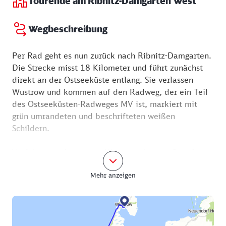
Tourende am Ribnitz-Damgarten West
Wegbeschreibung
Per Rad geht es nun zurück nach Ribnitz-Damgarten.
Die Strecke misst 18 Kilometer und führt zunächst
direkt an der Ostseeküste entlang. Sie verlassen
Wustrow und kommen auf den Radweg, der ein Teil
des Ostseeküsten-Radweges MV ist, markiert mit
grün umrandeten und beschrifteten weißen
Schildern.
Verführungen lauern am Wegesrand, so in Gestalt des
Restaurants Dat Schnitzelhus oder der Gaststätte
Mehr anzeigen
Pfannkuchenhaus. Von der Waldstraße geht es
geradewegs in den Wald hinein, am Haus Sonne
vorüber, bis Sie auf den Farnweg treffen. Folgen Sie
ihm, er geht in den Heckenweg und den
Hagebuttenweg über. Hier heißt es Achtung!, denn