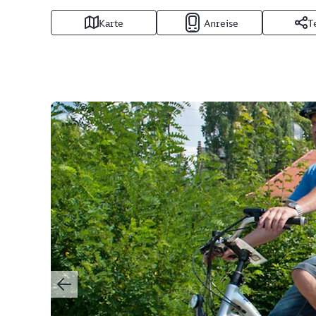
Karte
Anreise
T