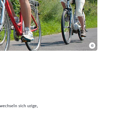
©
echseln sich urige,