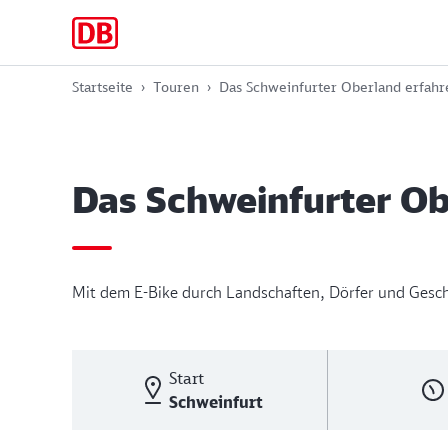
Zur
Zum
Zum
Hauptnavigation
Hauptinhalt
Footer
springen
springen
springen
Startseite
Touren
Das Schweinfurter Oberland erfahr
Das Schweinfurter Ob
Mit dem E-Bike durch Landschaften, Dörfer und Gesc
Start
Schweinfurt