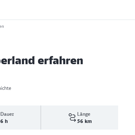
en
erland erfahren
hichte
Dauer
Länge
6 h
56 km