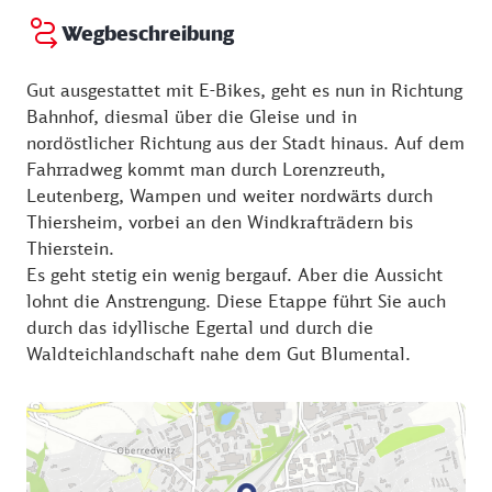
Freitag:
10:00 - 16:00 Uhr
Wegbeschreibung
01.05. - 30.09.
Samstag:
09:30 - 12:00 Uhr
Gut ausgestattet mit E-Bikes, geht es nun in Richtung
Bahnhof, diesmal über die Gleise und in
nordöstlicher Richtung aus der Stadt hinaus. Auf dem
Fahrradweg kommt man durch Lorenzreuth,
Leutenberg, Wampen und weiter nordwärts durch
Thiersheim, vorbei an den Windkrafträdern bis
Thierstein.
Es geht stetig ein wenig bergauf. Aber die Aussicht
lohnt die Anstrengung. Diese Etappe führt Sie auch
durch das idyllische Egertal und durch die
Waldteichlandschaft nahe dem Gut Blumental.