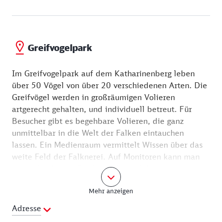
Greifvogelpark
Im Greifvogelpark auf dem Katharinenberg leben
über 50 Vögel von über 20 verschiedenen Arten. Die
Greifvögel werden in großräumigen Volieren
artgerecht gehalten, und individuell betreut. Für
Besucher gibt es begehbare Volieren, die ganz
unmittelbar in die Welt der Falken eintauchen
lassen. Ein Medienraum vermittelt Wissen über das
weite Feld der Falknerei. Auf Monitoren kann man
die Aufzucht der Greifvögel live erleben.
Mehr anzeigen
Dienstag, Donnerstag sowie am Wochenende um
15:00 Uhr werden Flugvorführungen veranstaltet,
Adresse
sofern 20 Zuschauer zusammenkommen. Wann sieht