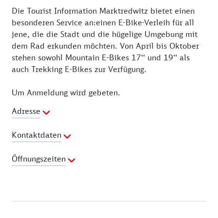
Die Tourist Information Marktredwitz bietet einen
besonderen Service an:einen E-Bike-Verleih für all
jene, die die Stadt und die hügelige Umgebung mit
dem Rad erkunden möchten. Von April bis Oktober
stehen sowohl Mountain E-Bikes 17‘‘ und 19‘‘ als
auch Trekking E-Bikes zur Verfügung.
Um Anmeldung wird gebeten.
Adresse
Kontaktdaten
Telefon:
09231 501128
Öffnungszeiten
Webseite:
http://www.marktredwitz.de/freizeit-und-
tourismus/tourist-information-2
Montag:
10:00 - 16:00 Uhr
Dienstag:
10:00 - 13:00 Uhr
Mittwoch:
10:00 - 13:00 Uhr
Donnerstag:
10:00 - 16:00 Uhr