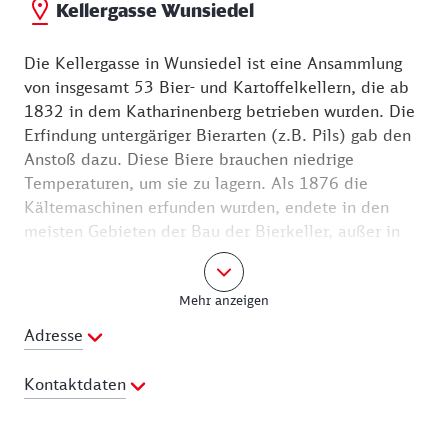
Kellergasse Wunsiedel
Die Kellergasse in Wunsiedel ist eine Ansammlung
von insgesamt 53 Bier- und Kartoffelkellern, die ab
1832 in dem Katharinenberg betrieben wurden. Die
Erfindung untergäriger Bierarten (z.B. Pils) gab den
Anstoß dazu. Diese Biere brauchen niedrige
Temperaturen, um sie zu lagern. Als 1876 die
Kältemaschinen erfunden wurden, endete in den
meisten Gebieten der Bau der Bierkeller, außer in
Wunsiedel. Erst die Auflösung der Kommunbrauerei
1918 führte auch hier zu einem Ende der Bierkeller.
Mehr anzeigen
Im Zweiten Weltkrieg dienten die Keller als
Luftschutzbunker, in den Jahren bis 1990 als
Adresse
Vorratskeller für Kartoffeln und Rüben.
Kontaktdaten
Die Kellergasse am Katharinenberg ist die größte in
Bayern und steht unter Denkmalschutz. Hier
Telefon:
09232 602162
überwintern Fledermausarten wie die