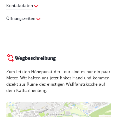
man schon mal Bussarde, Adler und Falken so
Kontaktdaten
unmittelbar bei ihren Flugkünsten? Bei Kindern ist
der Streichelzoo beliebt. Ziegen, Schafe und
Telefon:
09232 8819999
Öffnungszeiten
Schweine tummeln sich dort und sind zutraulich.
Webseite:
http://www.falknerei-katharinenberg.de
Dienstag:
13:00 - 17:00 Uhr
Mittwoch:
13:00 - 17:00 Uhr
Donnerstag:
13:00 - 17:00 Uhr
Samstag:
13:00 - 17:00 Uhr
Sonntag:
13:00 - 17:00 Uhr
Wegbeschreibung
Zum letzten Höhepunkt der Tour sind es nur ein paar
Meter. Wir halten uns jetzt linker Hand und kommen
direkt zur Ruine der einstigen Wallfahrtskirche auf
dem Katharinenberg.