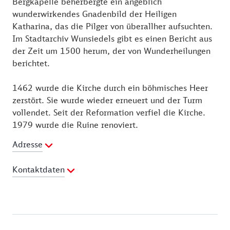
Bergkapelle beherbergte ein angeblich
wunderwirkendes Gnadenbild der Heiligen
Katharina, das die Pilger von überallher aufsuchten.
Im Stadtarchiv Wunsiedels gibt es einen Bericht aus
der Zeit um 1500 herum, der von Wunderheilungen
berichtet.
1462 wurde die Kirche durch ein böhmisches Heer
zerstört. Sie wurde wieder erneuert und der Turm
vollendet. Seit der Reformation verfiel die Kirche.
1979 wurde die Ruine renoviert.
Adresse
Kontaktdaten
Telefon:
09232 602162
Webseite:
https://berg-erleben.de/der-
katharinenberg/