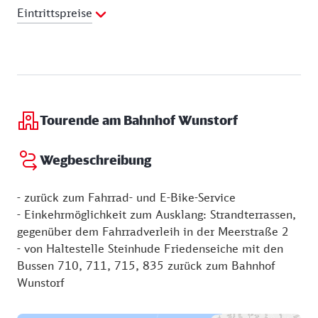
Telefon:
05033 939451
Eintrittspreise
E-Mail Adresse:
info@schmetterlingsfarm.de
Webseite:
Preisliste
https://www.schmetterlingsfarmsteinhude.de/
Erwachsene: 9 €
Kinder: 6 €
Familien: 18 €
Tourende am Bahnhof Wunstorf
Wegbeschreibung
- zurück zum Fahrrad- und E-Bike-Service
- Einkehrmöglichkeit zum Ausklang: Strandterrassen,
gegenüber dem Fahrradverleih in der Meerstraße 2
- von Haltestelle Steinhude Friedenseiche mit den
Bussen 710, 711, 715, 835 zurück zum Bahnhof
Wunstorf