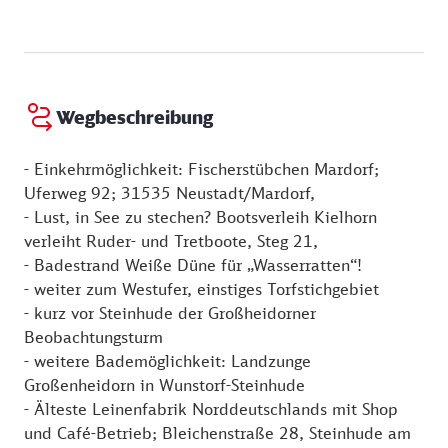
und Kleintieren aussieht.
meer.de/Ausflugsziele/Infozentren/Naturpark-Haus-
01.04. - 31.10.
Mardorf
Mittwoch:
12:00 - 17:00 Uhr
Im Erdgeschoss des Hauses ist eine Tourist-
Donnerstag:
12:00 - 17:00 Uhr
Information untergebracht.
Freitag:
12:00 - 17:00 Uhr
Die öffentlichen Toiletten des Naturpark-Hauses sind
Samstag:
12:00 - 17:00 Uhr
Wegbeschreibung
auch außerhalb der Öffnungszeiten nutzbar.
Sonntag:
12:00 - 17:00 Uhr
- Einkehrmöglichkeit: Fischerstübchen Mardorf;
Uferweg 92; 31535 Neustadt/Mardorf,
- Lust, in See zu stechen? Bootsverleih Kielhorn
verleiht Ruder- und Tretboote, Steg 21,
- Badestrand Weiße Düne für „Wasserratten“!
- weiter zum Westufer, einstiges Torfstichgebiet
- kurz vor Steinhude der Großheidorner
Beobachtungsturm
- weitere Bademöglichkeit: Landzunge
Großenheidorn in Wunstorf-Steinhude
- Älteste Leinenfabrik Norddeutschlands mit Shop
und Café-Betrieb; Bleichenstraße 28, Steinhude am