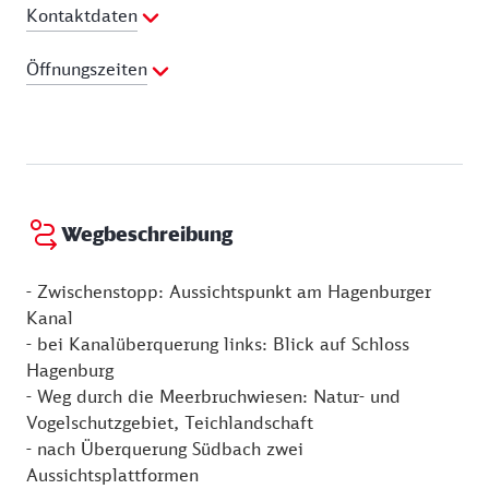
Kontaktdaten
Telefon:
0173 5182637
Öffnungszeiten
E-Mail Adresse:
info@fahrrradverleih-steinhude.de
Webseite:
http://www.fahrradverleih-steinhude.de
01.04. - 31.10.
Montag:
10:00 - 19:00 Uhr
Dienstag:
10:00 - 19:00 Uhr
Mittwoch:
10:00 - 19:00 Uhr
Donnerstag:
10:00 - 19:00 Uhr
Wegbeschreibung
Freitag:
10:00 - 19:00 Uhr
Samstag:
10:00 - 19:00 Uhr
- Zwischenstopp: Aussichtspunkt am Hagenburger
Sonntag:
10:00 - 19:00 Uhr
Kanal
- bei Kanalüberquerung links: Blick auf Schloss
Hagenburg
- Weg durch die Meerbruchwiesen: Natur- und
Vogelschutzgebiet, Teichlandschaft
- nach Überquerung Südbach zwei
Aussichtsplattformen