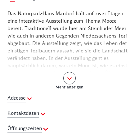
Das Naturpark-Haus Mardorf hält auf zwei Etagen
eine interaktive Ausstellung zum Thema Moore
bereit. Traditionell wurde hier am Steinhuder Meer
wie auch in anderen Gegenden Niedersachsens Torf
abgebaut. Die Ausstellung zeigt, wie das Leben der
einstigen Torfbauern aussah, wie sie die Landschaft
verändert haben. In der Ausstellung geht es
hauptsächlich darum, was ein Moor ist, wie es einst
genutzt wurde, welche Funktion es in der Ökologie
hat und wie die noch bestehenden Moorgebiete
Mehr anzeigen
geschützt werden. Zu sehen ist unter anderem ein
Panorama einer Moorlandschaft. In einem
Adresse
Multivisionsraum wird anhand von Filmaufnahmen
nacherlebbar, wie sich die Landschaft im Laufe der
Kontaktdaten
Zeit gewandelt hat. Spannend ist auch der
Perspektivwechsel: Zu erleben sind Vögel im Moor
Telefon:
0511 61626123
Öffnungszeiten
und wie sieht es auf „Augenhöhe“ mit den Pflanzen
Webseite:
https://www.naturpark-steinhuder-