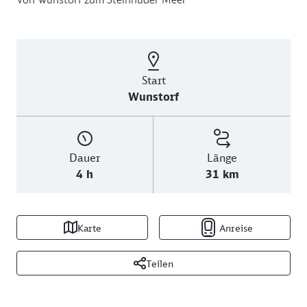
Start
Wunstorf
Dauer
Länge
4 h
31 km
Karte
Anreise
Teilen