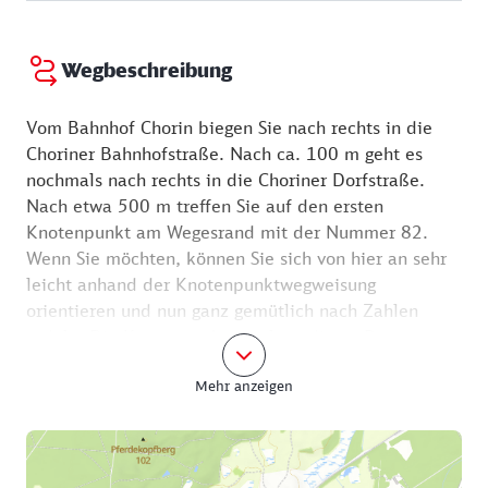
Wegbeschreibung
Vom Bahnhof Chorin biegen Sie nach rechts in die
Choriner Bahnhofstraße. Nach ca. 100 m geht es
nochmals nach rechts in die Choriner Dorfstraße.
Nach etwa 500 m treffen Sie auf den ersten
Knotenpunkt am Wegesrand mit der Nummer 82.
Wenn Sie möchten, können Sie sich von hier an sehr
leicht anhand der Knotenpunktwegweisung
orientieren und nun ganz gemütlich nach Zahlen
radeln. Die Knotenpunkte entlang dieser Route
haben die Nummern 82 – 10 – 50 – 49 – 98 – 70 –
Mehr anzeigen
94 – 91 – 89 – 86 – 88 – 83 – 82.
Um zum Knotenpunkt 10 in Althüttendorf zu
gelangen, biegen Sie zunächst nach rechts in den