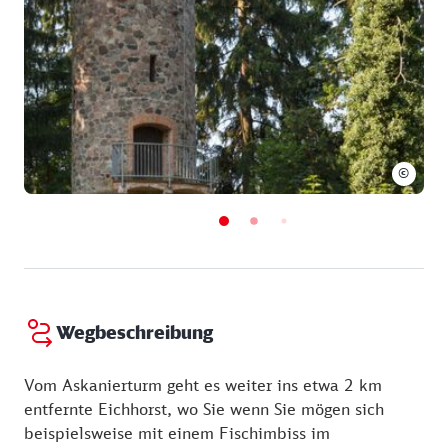
Hinweis: Den Schlüssel zum Turm ist gegen eine
Gebühr von 0,50 € pro Person im Café Wildau zu
den jeweiligen Öffnungszeiten (ca. 5 Minuten
Gehzeit) erhältlich.
Lage: in Eichhorst am Werbellinkanal entlang
©
Angebote und Extras: Angebot für Kinder
Wegbeschreibung
Vom Askanierturm geht es weiter ins etwa 2 km
entfernte Eichhorst, wo Sie wenn Sie mögen sich
beispielsweise mit einem Fischimbiss im