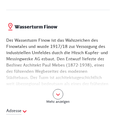
Finowtal.
Wasserturm Finow
Der Wasserturm Finow ist das Wahrzeichen des
Finowtales und wurde 1917/18 zur Versorgung des
industriellen Umfeldes durch die Hirsch Kupfer- und
Messingwerke AG erbaut. Den Entwurf lieferte der
Berliner Architekt Paul Mebes (1872-1938), einer
der führenden Wegbereiter des modernen
Städtebaus. Der Turm ist architekturgeschichtlich
weit überregional bedeutsam als eines der frühesten
Beispiele des von gotischen Stilmotiven durchsetzten
Backsteinexpressionismus in Deutschland.
Mehr anzeigen
Ein barrierefreier Personenaufzug bringt Besucher in
44 Sekunden bis zum Museum im zweiten
Adresse
Obergeschoss. Im ehemaligen Wasserbehälter wird