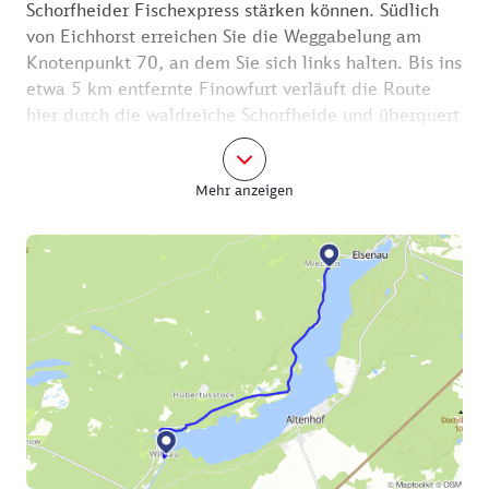
Schorfheider Fischexpress stärken können. Südlich
von Eichhorst erreichen Sie die Weggabelung am
Knotenpunkt 70, an dem Sie sich links halten. Bis ins
etwa 5 km entfernte Finowfurt verläuft die Route
hier durch die waldreiche Schorfheide und überquert
kurz vor Finowfurt den Oder-Havel-Kanal und die
Autobahn A 11.
Mehr anzeigen
In Finowfurt treffen Sie auf den Knotenpunkt 94 am
historischen Finowkanal, an dem Sie nun entspannt
auf dem Oder-Havel-Radweg weiter Richtung
Eberswalde radeln. Links und rechts des Weges
passieren Sie zahlreiche Stätten, die die
Industriegeschichte dieser Region geprägt haben,
wie die Messingwerksiedlung, das Kraftwerk
Heegermühle, die Borsighalle und die Papierfabrik
Wolfswinkel. In Höhe der Messingwerksiedlung in
Finow lohnt sich ein Abstecher zum Wasserturm in
Finow, von oben schweift der Blick weit ins