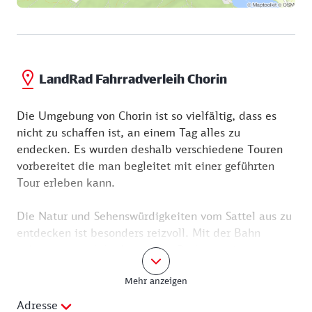
LandRad Fahrradverleih Chorin
Die Umgebung von Chorin ist so vielfältig, dass es
nicht zu schaffen ist, an einem Tag alles zu
endecken. Es wurden deshalb verschiedene Touren
vorbereitet die man begleitet mit einer geführten
Tour erleben kann.
Die Natur und Sehenswürdigkeiten vom Sattel aus zu
entdecken ist besonders reizvoll. Mit der Bahn
ankommen und direkt auf das Rad umsteigen.
Und das beste an Chorin - du bist sofort in der Natur.
Mehr anzeigen
Die Schorfheide, die Uckermark oder das Oderbruch
Adresse