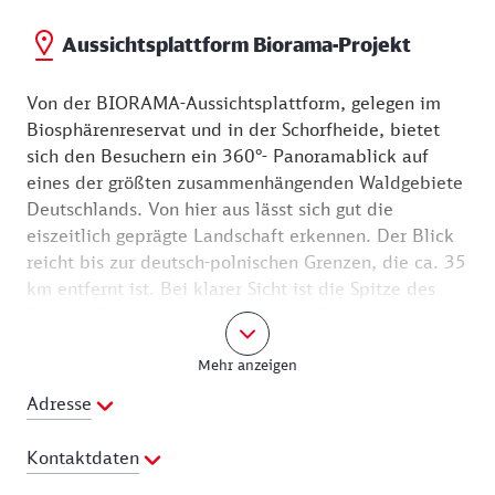
Aussichtsplattform Biorama-Projekt
Von der BIORAMA-Aussichtsplattform, gelegen im
Biosphärenreservat und in der Schorfheide, bietet
sich den Besuchern ein 360°- Panoramablick auf
eines der größten zusammenhängenden Waldgebiete
Deutschlands. Von hier aus lässt sich gut die
eiszeitlich geprägte Landschaft erkennen. Der Blick
reicht bis zur deutsch-polnischen Grenzen, die ca. 35
km entfernt ist. Bei klarer Sicht ist die Spitze des
Berliner Fernsehturmes erkennbar. Die
Aussichtsplattform auf dem 21 Meter hohen
Mehr anzeigen
Wasserturm ist über eine Treppe oder mit einem
Aufzug zugänglich. Hier befindet man sich 123
Adresse
Meter über dem Meeresspiegel.
Kontaktdaten
Lage und Ausstattung: nahe Kaiserbahnhof,