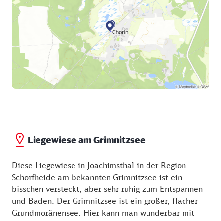
Golzower Weg ein und fahren von hier durch die
waldreiche Natur ca. 15 km bis nach Althüttendorf.
Am Knotenpunkt 10 biegen Sie nach links in den
Wiesenweg, der nahe dem Grimnitzsee Richtung
Joachimsthal führt. Wo die Hövelstraße in
Joachimsthal nach links schwenkt, biegen Sie nach
rechts in die Strandpromenade ein und erreichen
sogleich das Strandbad Grimnitzsee, wo Sie sich nach
der ersten Etappe erst mal so richtig erfrischen
können.
Liegewiese am Grimnitzsee
Diese Liegewiese in Joachimsthal in der Region
Schorfheide am bekannten Grimnitzsee ist ein
bisschen versteckt, aber sehr ruhig zum Entspannen
und Baden. Der Grimnitzsee ist ein großer, flacher
Grundmoränensee. Hier kann man wunderbar mit