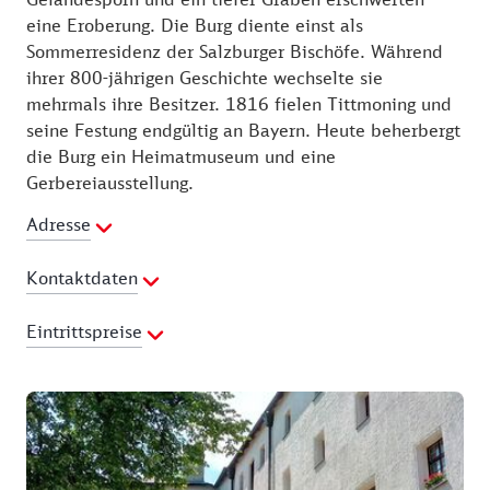
eine Eroberung. Die Burg diente einst als
Sommerresidenz der Salzburger Bischöfe. Während
ihrer 800-jährigen Geschichte wechselte sie
mehrmals ihre Besitzer. 1816 fielen Tittmoning und
seine Festung endgültig an Bayern. Heute beherbergt
die Burg ein Heimatmuseum und eine
Gerbereiausstellung.
Adresse
Kontaktdaten
Telefon:
08683 700710
Eintrittspreise
E-Mail Adresse:
anfrage@tittmoning.de
Webseite:
Preisliste
https://www.tittmoning.de/tourismus/kultur/burg
Außenanlagen kostenfrei zu besichtigen. Der
Troadkasten (Gerberei und 3 Säle) kann Mittwoch
bis Sonntag ohne Führung für 2 Euro besichtigt
werden. Museum Rupertiwinkel nur im Rahmen einer