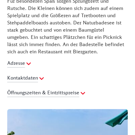
Für besonderen Spaß sorgen Sprungbrett und
Rutsche. Die Kleinen können sich zudem auf einem
Spielplatz und die Größeren auf Tretbooten und
Stehpaddelboards austoben. Der Naturbadesee ist
stark gebuchtet und von einem Baumgürtel
umgeben. Ein schattiges Plätzchen für ein Picknick
lässt sich immer finden. An der Badestelle befindet
sich auch ein Restaurant mit Biergarten.
Adresse
Kontaktdaten
Ansprechpartner:
Wildfang Leitgering
Öffnungszeiten & Eintrittspreise
Telefon:
08683 8919881
E-Mail Adresse:
info@wildfang-leitgering.de
Preisliste
Webseite:
Erwachsene: 3,00 €
http://www.tittmoning.de/de/tourismus/freizeit/leitgerin
Reduziert: 1,50 € Kinder, Schüler
see.php
Reduziert: 2,00 € Studenten, Berufsschüler (incl.
BOS, FOS), Schwerbehinderte