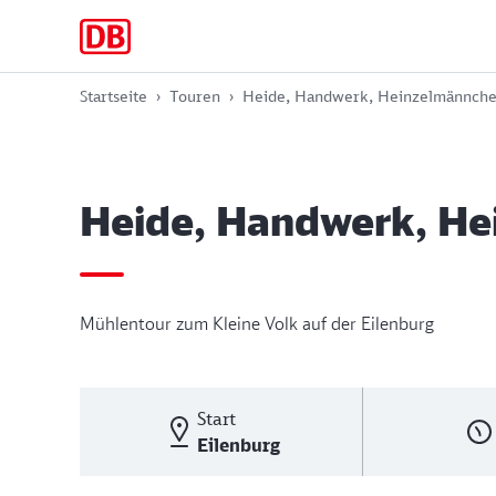
Zur
Zum
Zum
Hauptnavigation
Hauptinhalt
Footer
springen
springen
springen
Startseite
Touren
Heide, Handwerk, Heinzelmännch
Heide, Handwerk, H
Mühlentour zum Kleine Volk auf der Eilenburg
Start
Eilenburg