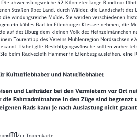
. Die abwechslungsreiche 42 Kilometer lange Rundtour führ
genen Straßen über Land, durch Wälder, die Landschaft der
it die windungsreiche Mulde. Sie werden verschiedenen hist
agen ein kühles Bad im Eilenburger Kiessee nehmen, die Mu
e auf der Ilburg dem kleinen Volk der Heinzelmännchen n
 einem Tourentipp des Vereins Mühlenregion Nordsachsen e.
ekannt. Dabei gilt: Besichtigungswünsche sollten vorher te
Sie beim Radverleih Hammer in Eilenburg ausleihen, eine R
ür Kulturliebhaber und Naturliebhaber
isen und Leihräder bei den Vermietern vor Ort nu
r die Fahrradmitnahme in den Züge sind begrenzt 
igenen Rads kann je nach Auslastung nicht garant
bung
Zur Tourenkarte