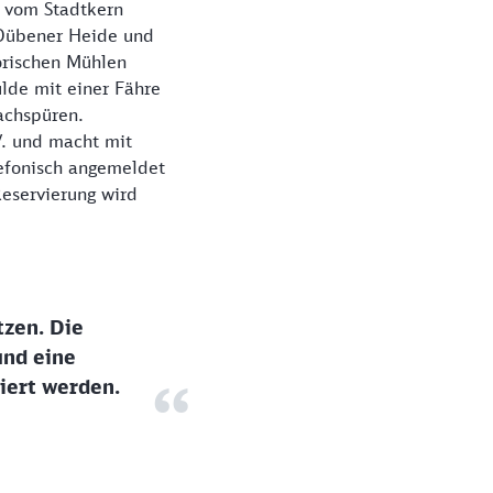
t vom Stadtkern
 Dübener Heide und
orischen Mühlen
lde mit einer Fähre
achspüren.
V. und macht mit
lefonisch angemeldet
eservierung wird
tzen. Die
und eine
iert werden.