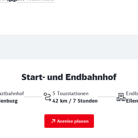
Start- und Endbahnhof
artbahnhof
5 Tourstationen
Endb
lenburg
42 km / 7 Stunden
Eile
Anreise planen