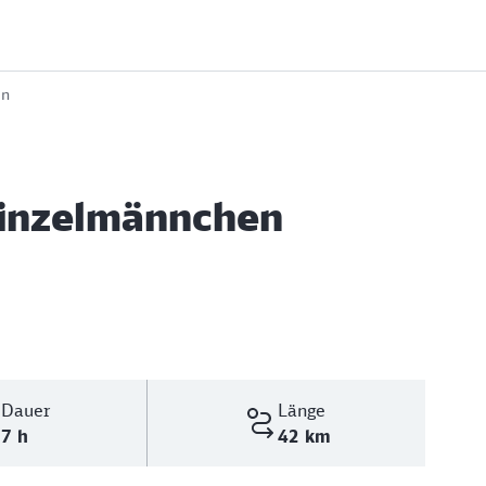
en
einzelmännchen
Dauer
Länge
7 h
42 km