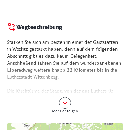
01.10. - 01.11.
Dienstag:
10:00 - 17:00 Uhr
Mittwoch:
10:00 - 17:00 Uhr
Wegbeschreibung
Donnerstag:
10:00 - 17:00 Uhr
Freitag:
10:00 - 17:00 Uhr
Stärken Sie sich am besten in einer der Gaststätten
Samstag:
10:00 - 17:00 Uhr
in Wörlitz gestärkt haben, denn auf dem folgenden
Sonntag:
10:00 - 17:00 Uhr
Abschnitt gibt es dazu kaum Gelegenheit.
Anschließend fahren Sie auf dem wunderbar ebenen
Elberadweg weitere knapp 22 Kilometer bis in die
Lutherstadt Wittenberg.
Die Kirchtürme der Stadt, von der aus Luthers 95
Thesen anhaltenden Trubel in der Weltgeschichte
verursachten, grüßen Sie schon von weitem. Auf dem
Mehr anzeigen
letzten Stück fahren Sie an der Bundesstraße
entlang, das lässt sich nicht vermeiden. Doch bald
ist die Elbe überquert, Sie sind links abgebogen und