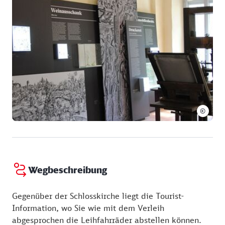
Mittwoch:
10:00 - 16:00 Uhr
Donnerstag:
10:00 - 16:00 Uhr
Freitag:
10:00 - 16:00 Uhr
Samstag:
10:00 - 16:00 Uhr
Sonntag:
11:30 - 16:00 Uhr
04.04. - 31.10.
Montag:
10:00 - 17:00 Uhr
Dienstag:
10:00 - 17:00 Uhr
©
Mittwoch:
10:00 - 17:00 Uhr
Donnerstag:
10:00 - 17:00 Uhr
Freitag:
10:00 - 17:00 Uhr
Samstag:
10:00 - 17:00 Uhr
Sonntag:
11:30 - 17:00 Uhr
Wegbeschreibung
Gegenüber der Schlosskirche liegt die Tourist-
Information, wo Sie wie mit dem Verleih
abgesprochen die Leihfahrräder abstellen können.