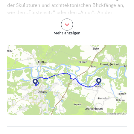
der Skulpturen und architektonischen Blickfänge an,
wie den „Fürstensitz“ oder den „Amor“. An der
Peisker Brücke stoßen Sie auf den Elberadweg, der
Sie an den Elbwiesen entlang rund 15 Kilometer bis
Mehr anzeigen
Wörlitz bringt. Dort lassen Sie die Räder stehen –
zum Beispiel in den verschließbaren Boxen am
Parkplatz Rousseau-Insel – und tauchen in die
bezaubernde Parklandschaft mit Gondelteich und
Schloss ein, angelegt 1769 bis 1773 im Auftrag von
Fürst Leopold III. Friedrich Franz von Anhalt.