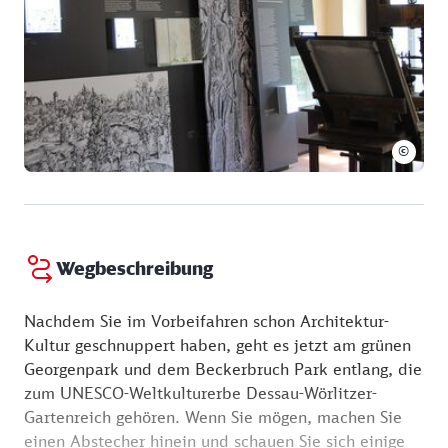
Hausgeräte gehörten bereits zur Grundausstattung.
Künstler wie Klee und Kandinsky ließen bei der
Farbgestaltung der Innenräume ihre eigenen
Vorstellungen einfließen.
Die Meisterhäuser waren Wohnstätte für viele
©
bedeutende Namen der Moderne, darunter László
Moholy-Nagy und Lyonel Feininger, Georg Muche und
Oskar Schlemmer sowie Wassily Kandinsky und Paul
Klee mit ihren Familien. Später lebten hier auch
Hannes Meyer, Ludwig Mies van der Rohe, Josef
Wegbeschreibung
Albers, Hinnerk Scheper und Alfred Arndt.
Nachdem Sie im Vorbeifahren schon Architektur-
Kultur geschnuppert haben, geht es jetzt am grünen
Georgenpark und dem Beckerbruch Park entlang, die
zum UNESCO-Weltkulturerbe Dessau-Wörlitzer-
Gartenreich gehören. Wenn Sie mögen, machen Sie
einen Abstecher hinein und schauen Sie sich einige