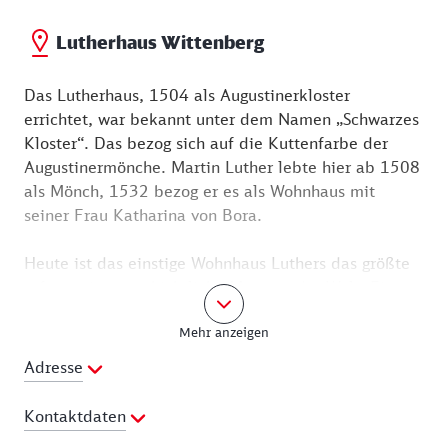
Lutherhaus Wittenberg
Das Lutherhaus, 1504 als Augustinerkloster
errichtet, war bekannt unter dem Namen „Schwarzes
Kloster“. Das bezog sich auf die Kuttenfarbe der
Augustinermönche. Martin Luther lebte hier ab 1508
als Mönch, 1532 bezog er es als Wohnhaus mit
seiner Frau Katharina von Bora.
Heute ist das einstige Wohnhaus Luthers das größte
reformationsgeschichtliche Museum der Welt. Eine
Dauerausstellung erzählt vom Leben und Wirken
Mehr anzeigen
Martin Luthers sowie von den weltweiten Umbrüchen
zur Zeit der Reformation. Zu den herausragenden
Adresse
Exponaten gehören Luthers Mönchskutte, die 10-
Gebote-Tafel von Lucas Cranach, Luthers Bibel sowie
Kontaktdaten
Handschriften und Medaillen. Die original erhaltene