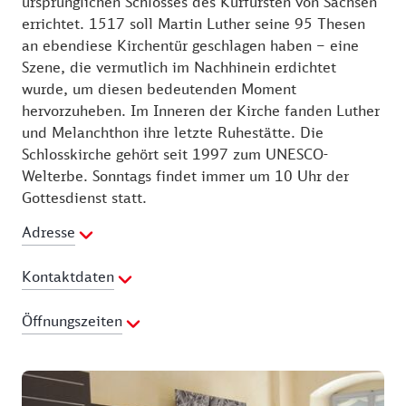
ursprünglichen Schlosses des Kurfürsten von Sachsen
errichtet. 1517 soll Martin Luther seine 95 Thesen
an ebendiese Kirchentür geschlagen haben – eine
Szene, die vermutlich im Nachhinein erdichtet
wurde, um diesen bedeutenden Moment
hervorzuheben. Im Inneren der Kirche fanden Luther
und Melanchthon ihre letzte Ruhestätte. Die
Schlosskirche gehört seit 1997 zum UNESCO-
Welterbe. Sonntags findet immer um 10 Uhr der
Gottesdienst statt.
Adresse
Kontaktdaten
Telefon:
03491-5069160
Öffnungszeiten
E-Mail Adresse:
info@schlosskirche-wittenberg.de
Webseite:
https://www.schlosskirche-wittenberg.de
01.11. - 03.04.
Montag:
10:00 - 16:00 Uhr
Dienstag:
10:00 - 16:00 Uhr