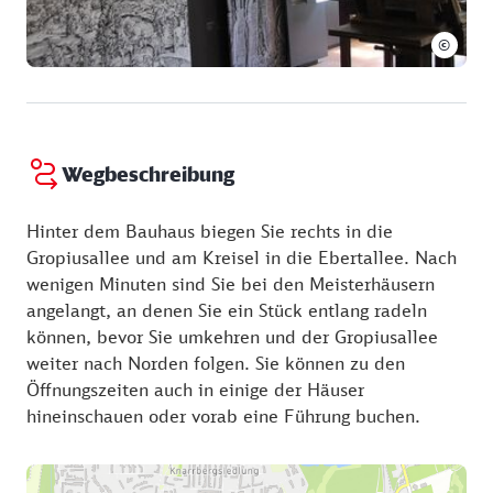
Dienstag:
10:00 - 17:00 Uhr
zeitgenössischer Ort die Bauhausbauten in Dessau.
Mittwoch:
10:00 - 17:00 Uhr
©
Donnerstag:
10:00 - 17:00 Uhr
Freitag:
10:00 - 17:00 Uhr
Samstag:
10:00 - 17:00 Uhr
Sonntag:
10:00 - 17:00 Uhr
Wegbeschreibung
Hinter dem Bauhaus biegen Sie rechts in die
Gropiusallee und am Kreisel in die Ebertallee. Nach
wenigen Minuten sind Sie bei den Meisterhäusern
angelangt, an denen Sie ein Stück entlang radeln
können, bevor Sie umkehren und der Gropiusallee
weiter nach Norden folgen. Sie können zu den
Öffnungszeiten auch in einige der Häuser
hineinschauen oder vorab eine Führung buchen.