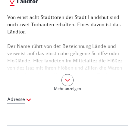
Ländtor
Von einst acht Stadttoren der Stadt Landshut sind
noch zwei Torbauten erhalten. Eines davon ist das
Ländtor.
Der Name rührt von der Bezeichnung Lände und
verweist auf das einst nahe gelegene Schiffs- oder
Floßlände. Hier landeten im Mittelalter die Flößer
von der Isar mit ihren Flößen und Zillen die Waren
an. An der Anlegestelle herrschte reges Treiben.
Mehr anzeigen
Die Wege über Land waren damals unbefestigt und
je nach Witterung nur mühsam mit Fuhrwerken zu
Adresse
befahren. Der Transport auf den Flüssen war
schneller und sicherer. Und es war Schutz vor Dieben
und Plünderern geboten, die eher auf den
Landwegen lauerten.