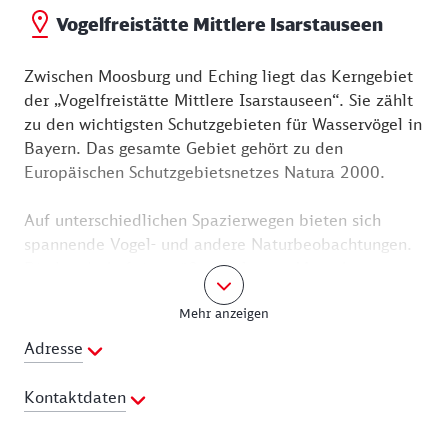
Vogelfreistätte Mittlere Isarstauseen
Zwischen Moosburg und Eching liegt das Kerngebiet
der „Vogelfreistätte Mittlere Isarstauseen“. Sie zählt
zu den wichtigsten Schutzgebieten für Wasservögel in
Bayern. Das gesamte Gebiet gehört zu den
Europäischen Schutzgebietsnetzes Natura 2000.
Auf unterschiedlichen Spazierwegen bieten sich
spannende Vogel- und andere Naturbeobachtungen.
Die Landschaft ist größtenteils vom Menschen
gestaltete und von der Natur neu angeeignet. Der
Mehr anzeigen
Echinger Stausee zeichnet sich durch Schlick und
Flachwasserbereiche aus, die vor allem Watvögeln
Adresse
Nahrung bieten.
Kontaktdaten
Die ausgedehnten Schilffelder sind für
Röhrichtbewohner gute Niststätte. Drosselrohrsänger,
Ansprechpartner:
Landratsamt Landshut