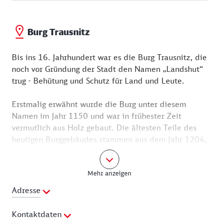
Burg Trausnitz
Bis ins 16. Jahrhundert war es die Burg Trausnitz, die
noch vor Gründung der Stadt den Namen „Landshut“
trug - Behütung und Schutz für Land und Leute.
Erstmalig erwähnt wurde die Burg unter diesem
Namen im Jahr 1150 und war in frühester Zeit
vermutlich aus Holz gebaut. Die ältesten Teile des
heutigen Burggebäudes stammen aus dem Jahr 1204,
dem Jahr der Stadtgründung Landshuts. Minnesänger
wie Walter von der Vogelweide und Tannhäuser
Mehr anzeigen
lebten und wirkten zu dieser Zeit hier.
Adresse
Dass die Burg im 16. Jahrhundert „Trausnitz“ genannt
wurde, sollte wohl allzu dreiste Besucher abwehren,
Kontaktdaten