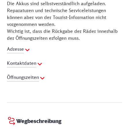
Die Akkus sind selbstverständlich aufgeladen.
Reparaturen und technische Serviceleistungen
können aber von der Tourist-Information nicht
vorgenommen werden.
Wichtig ist, dass die Rückgabe der Räder innerhalb
der Öffnungszeiten erfolgen muss.
Adresse
Kontaktdaten
Telefon:
0871 922050
Öffnungszeiten
E-Mail Adresse:
tourismus@landshut.de
Webseite:
http://www.landshut-
01.04. - 31.10.
tourismus.bayern/de/info-service/service-
Montag:
09:00 - 18:00 Uhr
kontakt.html
Dienstag:
09:00 - 18:00 Uhr
Mittwoch:
09:00 - 18:00 Uhr
Donnerstag:
09:00 - 18:00 Uhr
Wegbeschreibung
Freitag:
09:00 - 18:00 Uhr