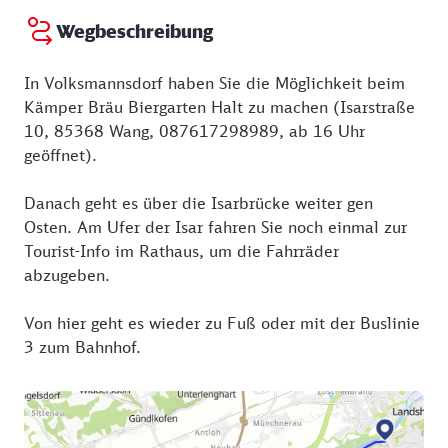
Beweidung schonend bewirtschaftet und gepflegt.
Wegbeschreibung
Sogar Thymian, Wiesensalbei, Teufelskralle und
In Volksmannsdorf haben Sie die Möglichkeit beim
Karthäusernelke wachsen hier noch wild.
Kämper Bräu Biergarten Halt zu machen (Isarstraße
Schmetterlinge lieben die zahlreichen Wildblumen
10, 85368 Wang, 087617298989, ab 16 Uhr
und Kräuter, die anderswo selten gewordene
geöffnet).
Zauneidechse ist ebenfalls hier zu finden.
Danach geht es über die Isarbrücke weiter gen
Osten. Am Ufer der Isar fahren Sie noch einmal zur
Tourist-Info im Rathaus, um die Fahrräder
abzugeben.
Von hier geht es wieder zu Fuß oder mit der Buslinie
3 zum Bahnhof.