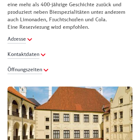
eine mehr als 400-jährige Geschichte zurück und
produziert neben Bierspezialitäten unter anderem
auch Limonaden, Fruchtschorlen und Cola.
Eine Reservierung wird empfohlen.
Adresse
Kontaktdaten
Telefon:
0871 27552263
Öffnungszeiten
E-Mail Adresse:
info@zollhaus-landshut.de
Webseite:
http://www.zollhaus-landshut.de
Dienstag:
11:00 - 22:00 Uhr
Mittwoch:
11:00 - 22:00 Uhr
Donnerstag:
11:00 - 22:00 Uhr
Freitag:
11:00 - 22:00 Uhr
Sonntag:
10:00 - 22:00 Uhr
Samstag:
10:00 - 22:00 Uhr