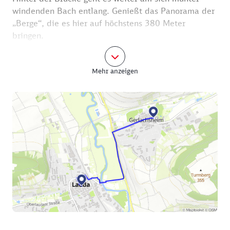
windenden Bach entlang. Genießt das Panorama der
„Berge“, die es hier auf höchstens 380 Meter
bringen.
Zum Teil sind sie bewaldet oder, wie beim
Mehr anzeigen
Gerlachsheimer „Herrenberg“, mit Reben bepflanzt.
An einigen Nachbar-Hängen lassen alte Terrassen-
Strukturen darauf schließen, dass auch dort früher
Wein angebaut wurde.
Immer näher rückt die Silhouette der Stadt Grünsfeld
mit ihrer eindrucksvollen Kirche.
Ein Stopp bietet sich auf der Rückfahrt an. Jetzt lasst
Ihr den Ort rechts liegen und passiert später die
Wendelsmühle – eine ehemalige Wassermühle, die
heute unter Denkmalschutz steht.
Nun ist es noch gut ein Kilometer bis zur Kapelle St.