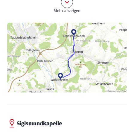
finden. Die Tradition erreichte im 18. Jahrhundert
Mehr anzeigen
ihren Höhepunkt. Bildstöcke sollten den Dörfern
Schutz bringen. Die Menschen sprachen ein Gebet,
wenn sie vorübergingen. Doch nun zurück auf den
Sattel.
Mit frischen Kräften geht es hinter Krensheim
hügelabwärts, durch Felder und Wiesen, bevor Ihr
kurz vor Poppenhausen noch mal ordentlich in die
Pedale treten müsst, um die Krensheimer Höhe mit
ihren 347 Metern zu bezwingen.
Während der restlichen drei Kilometer zur Kapelle
werdet Ihr nun hauptsächlich die Bremse benötigen.
Sigismundkapelle