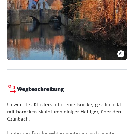
Donnerstag:
09:00 - 18:00 Uhr
Freitag:
09:00 - 18:00 Uhr
Samstag:
09:00 - 18:00 Uhr
Sonntag:
09:00 - 18:00 Uhr
01.11. - 31.03.
Montag:
09:00 - 16:00 Uhr
Dienstag:
09:00 - 16:00 Uhr
©
Mittwoch:
09:00 - 16:00 Uhr
Donnerstag:
09:00 - 16:00 Uhr
Freitag:
09:00 - 16:00 Uhr
Samstag:
09:00 - 16:00 Uhr
Sonntag:
09:00 - 16:00 Uhr
Wegbeschreibung
Unweit des Klosters führt eine Brücke, geschmückt
mit barocken Skulpturen einiger Heiliger, über den
Grünbach.
Hinter der Brücke geht es weiter am sich munter