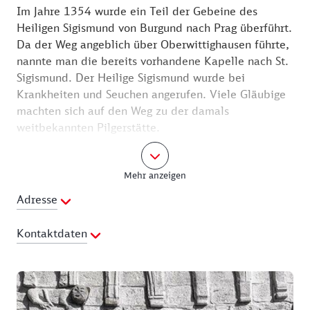
Im Jahre 1354 wurde ein Teil der Gebeine des
Heiligen Sigismund von Burgund nach Prag überführt.
Da der Weg angeblich über Oberwittighausen führte,
nannte man die bereits vorhandene Kapelle nach St.
Sigismund. Der Heilige Sigismund wurde bei
Krankheiten und Seuchen angerufen. Viele Gläubige
machten sich auf den Weg zu der damals
weitbekannten Pilgerstätte.
Erbaut wurde die Kapelle bereits im 12.
Mehr anzeigen
Jahrhundert, wie St. Achatius, als oktogonaler
Zentralbau. Sie gilt damit als eine der ältesten
Adresse
Sakralbauten im Main-Tauber-Kreis. Nach starker
Zerstörung im 30-jährigen Krieg wurde St. Sigismund
Kontaktdaten
wieder aufgebaut. Bei Instandsetzungsarbeiten zu
Beginn der 1930er-Jahre wurden Fresken aus dem
Webseite:
Jahr 1658 entdeckt. Anfang der 1970er-Jahre fanden
https://www.wittighausen.de/sehenswuerdigkeiten/kapel
weitreichende Renovierungsmaßnahmen statt.
st-sigismund.html