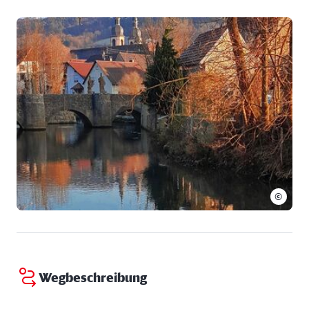
Telefon:
09343 9809139
E-Mail Adresse:
kontakt@radverleih-taubertal.de
Webseite:
http://www.radverleih-taubertal.de
©
Wegbeschreibung