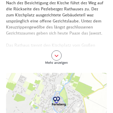
Nach der Besichtigung der Kirche führt der Weg auf
die Rückseite des Perleberger Rathauses zu. Der
zum Kirchplatz ausgerichtete Gebäudeteil war
ursprünglich eine offene Gerichtslaube. Unter dem
Kreuzrippengewölbe des längst geschlossenen
Gerichtsraumes geben sich heute Paare das Jawort.
Das Rathaus trennt den Kirchplatz vom Großen
Markt. Der Weg dorthin führt an einem der schönsten
alten Gebäude vorbei, die Perleberg zu bieten hat,
Mehr anzeigen
Haus Nr. 4. Es wurde um 1525 für einen Kaufmann
errichtet und ist eines der ältesten erhaltenen
Häuser der Stadt. Der hohe Giebel, in dessen
rautenförmiges Fachwerk damals noch wertvolle
Ziegelsteine eingelassen sind, spricht vom Wohlstand
des Besitzers, ebenso die 13 „Knagge“-Figuren.
Wenden Sie sich um, Sie stehen vor dem Rathaus
Perleberg.