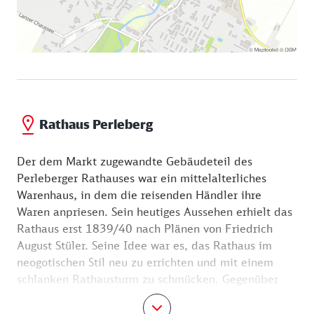
Rathaus Perleberg
Der dem Markt zugewandte Gebäudeteil des
Perleberger Rathauses war ein mittelalterliches
Warenhaus, in dem die reisenden Händler ihre
Waren anpriesen. Sein heutiges Aussehen erhielt das
Rathaus erst 1839/40 nach Plänen von Friedrich
August Stüler. Seine Idee war es, das Rathaus im
neogotischen Stil neu zu errichten und mit einem
schlanken Rathausturm zu schmücken. Gegenüber
schweift der wachsame Blick des Perleberger
Rolands über den Platz. Der Recke aus Sandstein