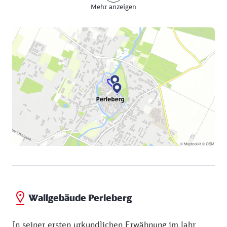
Mehr anzeigen
Sie befinden sich jetzt am Rand des „Hagens“, der
die Funktion eines Stadtparks erfüllt – mit
Spielplatz für die Kleinsten sowie Bänken und
Wiesen für alle.
Dort, wo ein viereckiger Turm wacht, führt erneut
eine Brücke über die Stepenitz zurück in die
Innenstadt. Es ist der einzige erhaltene Turm der
einstigen Stadtbefestigung, von der hier ebenfalls
einige Reste stehengeblieben sind.
Wallgebäude Perleberg
In seiner ersten urkundlichen Erwähnung im Jahr