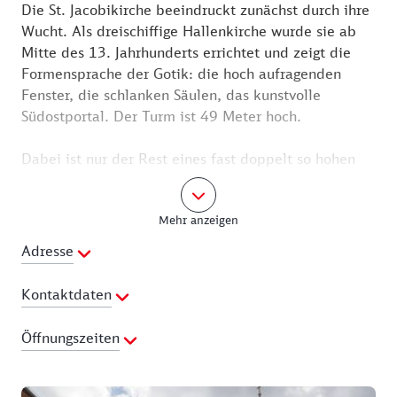
Die St. Jacobikirche beeindruckt zunächst durch ihre
Wucht. Als dreischiffige Hallenkirche wurde sie ab
Mitte des 13. Jahrhunderts errichtet und zeigt die
Formensprache der Gotik: die hoch aufragenden
Fenster, die schlanken Säulen, das kunstvolle
Südostportal. Der Turm ist 49 Meter hoch.
Dabei ist nur der Rest eines fast doppelt so hohen
Bauwerkes, das jedoch 1916 ausbrannte und mit
einem einfachen, heute noch vorhandene Satteldach
Mehr anzeigen
abgedeckt wurde. Mit 182 Stufen sind die
Turmfenster zu erreichen, von denen man bei guter
Adresse
Sicht bis zum Havelberger Dom in 27 Kilometer
Entfernung sehen kann (Aufstieg im Rahmen einer
Kontaktdaten
Führung möglich).
Telefon:
03876 3068120
Öffnungszeiten
Im Inneren zeigt die Kirche nur im Chorraum die für
E-Mail Adresse:
st.jacobi@kirchenkreis-prignitz.de
die Gotik so typische Leichtigkeit. In der Halle
Webseite:
https://www.kirchenkreis-prignitz.de/st-
Montag:
08:00 - 18:00 Uhr
tragen kräftige Rundpfeiler ein hoch aufragendes
jacobi-kirche