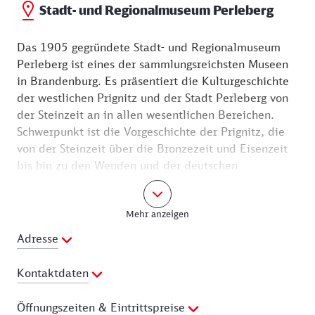
befindet sich das Stadt- und Regionalmuseum von
Stadt- und Regionalmuseum Perleberg
Perleberg.
Das 1905 gegründete Stadt- und Regionalmuseum
Perleberg ist eines der sammlungsreichsten Museen
in Brandenburg. Es präsentiert die Kulturgeschichte
der westlichen Prignitz und der Stadt Perleberg von
der Steinzeit an in allen wesentlichen Bereichen.
Schwerpunkt ist die Vorgeschichte der Prignitz, die
von der Steinzeit über die Bronzezeit und Eisenzeit
bis hin zu den Wenden und der deutschen
Besiedlung im 12. und 13. Jahrhundert reicht.
Weiterhin ist die Stadtgeschichte Perlebergs ein
Mehr anzeigen
zentrales Thema wobei ein besonderer Fokus auf das
Mittelalter, die verschiedenen Innungen und die
Adresse
Garnisongeschichte gelegt wird. Außerdem spielen
die mittelalterliche Kunst der Prignitz, die
Kontaktdaten
Gerichtsbarkeit in Perleberg sowie das ländliche
Leben in der Prignitz allgemein eine Rolle in der
Telefon:
03876-781422
Öffnungszeiten & Eintrittspreise