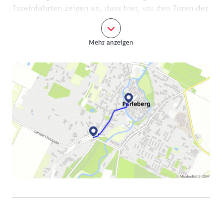
Toreinfahrten zeigen an, dass hier, vor den Toren der
Stadt, Bürger in starkem Maße von der Landschaft
lebten.
Mehr anzeigen
In der historischen Altstadt angekommen, befinden
Sie sich nun im „Malerwinkel“. Die Rückseiten
malerischer Fachwerkhäuser gruppieren sich vor dem
Turm der St. Jacobikirche. Biegen Sie in die
Schulgasse ein und gehen an einem Stück der
mittelalterlichen Stadtmauer entlang.
Sie wurde im 14. Jahrhundert errichtet, als
Raubritter die Prignitz unsicher machten. Sechs
Meter reichte sie in die Höhe, 32 Wachtürme sorgten
für ihren Schutz.
Hinter dem Schuhmarkt, dort wo die Schulgasse und
die Straße namens Mönchort zusammentreffen,