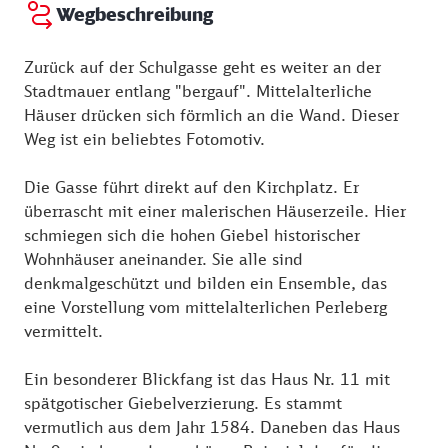
Fotosammlung zur Perleberger Geschichte, eine
Wegbeschreibung
Münz- und Siegelsammlung sowie über eine
reichhaltige Bibliothek zur Regionalgeschichte.
Zurück auf der Schulgasse geht es weiter an der
Stadtmauer entlang "bergauf". Mittelalterliche
Häuser drücken sich förmlich an die Wand. Dieser
Weg ist ein beliebtes Fotomotiv.
Die Gasse führt direkt auf den Kirchplatz. Er
überrascht mit einer malerischen Häuserzeile. Hier
schmiegen sich die hohen Giebel historischer
Wohnhäuser aneinander. Sie alle sind
denkmalgeschützt und bilden ein Ensemble, das
eine Vorstellung vom mittelalterlichen Perleberg
vermittelt.
Ein besonderer Blickfang ist das Haus Nr. 11 mit
spätgotischer Giebelverzierung. Es stammt
vermutlich aus dem Jahr 1584. Daneben das Haus