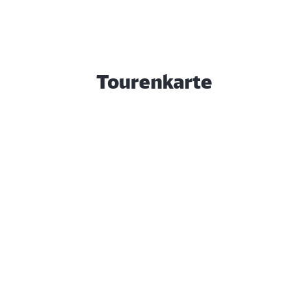
als Wohnung in den Erdgeschossräumen und als
Speicher in den Geschossen darüber.
Von hier aus geht es auf die Wittenberger Straße und
- wie auf dem Hinweg - zurück zum Bahnhof.
Tourenkarte