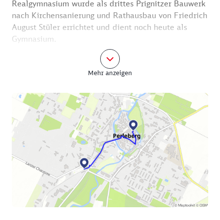
Realgymnasium wurde als drittes Prignitzer Bauwerk
nach Kirchensanierung und Rathausbau von Friedrich
August Stüler errichtet und dient noch heute als
Gymnasium.
Die Puschkinstraße geht über in die Mühlenstraße,
Mehr anzeigen
und durch sie gelangen Sie zum Hotel „Deutscher
Kaiser“, so etwas wie das "erste Haus am Platze".
Am Hotel kreuzen sich Mühlenstraße und
Bäckerstraße.
Der Schuhmarkt ist der Abschluss dieses Rundgangs.
Die Bauten stammen aus unterschiedlichen Epochen.
Da wäre das stattliche dreigeschossige
Geschäftshaus am Ende der Bäckerstraße, dann
bescheidene Bürgerhäuser aus dem 19. Jahrhundert
und das ins Auge springende Fachwerkhaus am
Schuhmarkt Nr. 1. Es wurde im 16. Jahrhundert
errichtet und diente einem Kaufmann gleichermaßen