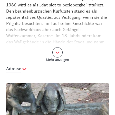
1386 wird es als „dat slot to perleberghe“ tituliert.
Den brandenburgischen Kurfürsten stand es als
repräsentatives Quartier zur Verfügung, wenn sie die
Prignitz besuchten. Im Lauf seiner Geschichte war
das Fachwerkhaus aber auch Gefängnis,
Waffenkammer, Kaserne. Im 18. Jahrhundert kam
das Wallgebäude in die Hände der Stadt und nahm
die Gestalt an, die wir heute noch sehen: der
zweigeschossige Fachwerkbau mit den großen
Mehr anzeigen
Toreinfahrten.
Adresse
Tierisches Treiben spielt sich auf dem Platz vor dem
Wallgebäude ab: Eine Gans nähert sich zwei Ferkeln,
die es sich an einer Tränke wohl sein lassen. Ein
Spatz schaut zu und eine Katze umschleicht die
Szene. Das Ganze ist ein Werk des Künstlers Bernd
Streiter.