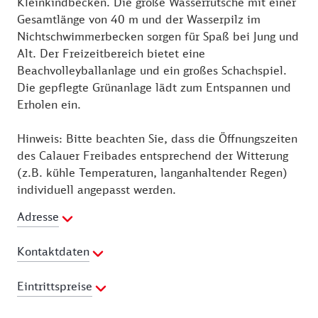
Kleinkindbecken. Die große Wasserrutsche mit einer
Gesamtlänge von 40 m und der Wasserpilz im
Nichtschwimmerbecken sorgen für Spaß bei Jung und
Alt. Der Freizeitbereich bietet eine
Beachvolleyballanlage und ein großes Schachspiel.
Die gepflegte Grünanlage lädt zum Entspannen und
Erholen ein.
Hinweis: Bitte beachten Sie, dass die Öffnungszeiten
des Calauer Freibades entsprechend der Witterung
(z.B. kühle Temperaturen, langanhaltender Regen)
individuell angepasst werden.
Adresse
Kontaktdaten
Telefon:
03541-800204
Eintrittspreise
Webseite:
https://www.calau.de/verzeichnis/visitenkarte.php?
Preisliste