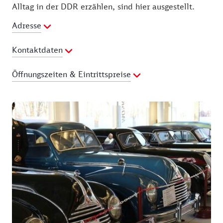
Alltag in der DDR erzählen, sind hier ausgestellt.
Adresse
Kontaktdaten
Telefon:
03541-871555
Öffnungszeiten & Eintrittspreise
E-Mail Adresse:
steffen.calau@t-online.de
Webseite:
https://www.mobileweltdesostens.de/
Preisliste
Erwachsene: 6,00 €
Kinder: 3,00 €