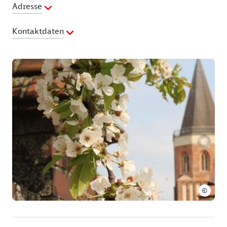
Adresse
Kontaktdaten
Ansprechpartner:
Dietmar Kschischow
Telefon:
03541-803141
©