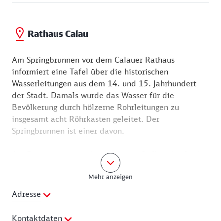
Rathaus Calau
Am Springbrunnen vor dem Calauer Rathaus
informiert eine Tafel über die historischen
Wasserleitungen aus dem 14. und 15. Jahrhundert
der Stadt. Damals wurde das Wasser für die
Bevölkerung durch hölzerne Rohrleitungen zu
insgesamt acht Röhrkasten geleitet. Der
Springbrunnen ist einer davon.
Am Brunnen, wie auch an anderen Stellen der Stadt,
steht ein kleiner, verschmitzter Schusterjunge aus
Mehr anzeigen
Bronze. Das Rathaus, Sitz der Stadtverwaltung, ist
ein zweigeschossiger, rötlicher Backsteinbau, der
Adresse
1870 im Stil der Neorenaissance errichtet und nach
einem Brand im Zweiten Weltkrieg von 1946 bis
Kontaktdaten