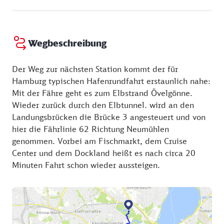
https://www.hamburg.de/tourismus/sehenswuerdigkeiten
Fußgänger und Radtouristen durchqueren den Tunnel
alter-elbtunnel-298708
rund um die Uhr kostenfrei.
Wegbeschreibung
Der Weg zur nächsten Station kommt der für
Hamburg typischen Hafenrundfahrt erstaunlich nahe:
Mit der Fähre geht es zum Elbstrand Övelgönne.
Wieder zurück durch den Elbtunnel. wird an den
Landungsbrücken die Brücke 3 angesteuert und von
hier die Fährlinie 62 Richtung Neumühlen
genommen. Vorbei am Fischmarkt, dem Cruise
Center und dem Dockland heißt es nach circa 20
Minuten Fahrt schon wieder aussteigen.