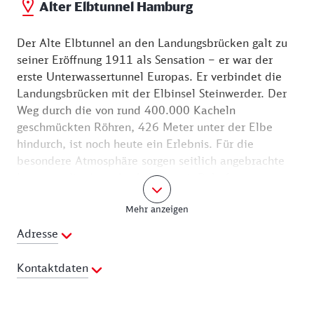
Alter Elbtunnel Hamburg
Der Alte Elbtunnel an den Landungsbrücken galt zu
seiner Eröffnung 1911 als Sensation – er war der
erste Unterwassertunnel Europas. Er verbindet die
Landungsbrücken mit der Elbinsel Steinwerder. Der
Weg durch die von rund 400.000 Kacheln
geschmückten Röhren, 426 Meter unter der Elbe
hindurch, ist noch heute ein Erlebnis. Für die
besondere Atmosphäre sorgen seitlich angebrachte
Lampen, die die gekachelten, mit Reliefs
geschmückten Röhren erleuchten. Unterwegs lassen
Mehr anzeigen
sich maritime Reliefs in Form von Delfinen oder
Seesternen betrachten. Seit 2003 steht der Alte
Adresse
Elbtunnel unter Denkmalschutz. Fahrstühle bringen
Fußgänger und Radfahrer in die Tiefe, für Autos ist
Kontaktdaten
der Alte Elbtunnel wegen einer Sanierung zurzeit
gesperrt.
Webseite: