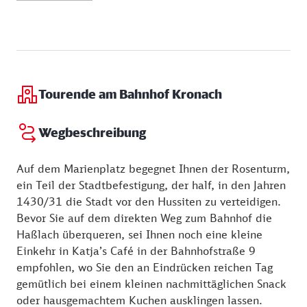
erhalten. Zu den ältesten Gegenständen gehört das
Montag:
09:00 - 12:00 Uhr
sandsteinerne Taufbecken von 1560, mit einem
Dienstag:
09:00 - 12:00 Uhr
Relief, das die Taufe Christi darstellt, und ein
Mittwoch:
09:00 - 12:00 Uhr
Opferstock, ebenfalls aus Sandstein, im hinteren Teil
Freitag:
09:00 - 12:00 Uhr
der Kirche.
Donnerstag:
09:00 - 12:00
und 16:00 - 18:00 Uhr
Tourende am Bahnhof Kronach
Wegbeschreibung
Auf dem Marienplatz begegnet Ihnen der Rosenturm,
ein Teil der Stadtbefestigung, der half, in den Jahren
1430/31 die Stadt vor den Hussiten zu verteidigen.
Bevor Sie auf dem direkten Weg zum Bahnhof die
Haßlach überqueren, sei Ihnen noch eine kleine
Einkehr in Katja’s Café in der Bahnhofstraße 9
empfohlen, wo Sie den an Eindrücken reichen Tag
gemütlich bei einem kleinen nachmittäglichen Snack
oder hausgemachtem Kuchen ausklingen lassen.