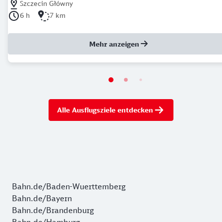
Nächstgelegener Bahnhof: Szczecin Główny
Szczecin Główny
Dauer der Tour: 6 Stunden
Länge der Tour: 7 Kilometer
6 h
7 km
Mehr anzeigen
Alle Ausflugsziele entdecken
Bahn.de/Baden-Wuerttemberg
Bahn.de/Bayern
Bahn.de/Brandenburg
Bahn.de/Hamburg