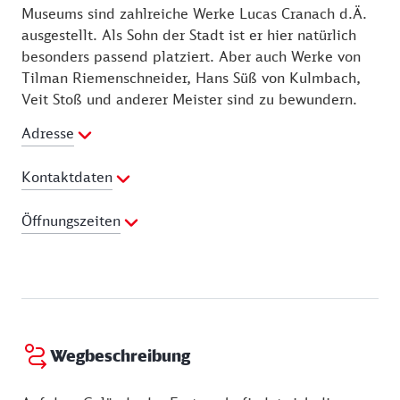
Museums sind zahlreiche Werke Lucas Cranach d.Ä.
ausgestellt. Als Sohn der Stadt ist er hier natürlich
besonders passend platziert. Aber auch Werke von
Tilman Riemenschneider, Hans Süß von Kulmbach,
Veit Stoß und anderer Meister sind zu bewundern.
Adresse
Kontaktdaten
Telefon:
09261 60410
Öffnungszeiten
E-Mail Adresse:
festung@stadt-kronach.de
01.03. - 31.10.
Dienstag:
09:30 - 17:00 Uhr
Mittwoch:
09:30 - 17:00 Uhr
Donnerstag:
09:30 - 17:00 Uhr
Freitag:
09:30 - 17:00 Uhr
Wegbeschreibung
Samstag:
09:30 - 17:00 Uhr
Sonntag:
09:30 - 17:00 Uhr