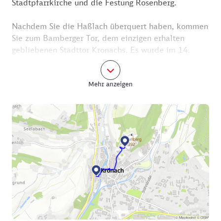
Stadtpfarrkirche und die Festung Rosenberg.
Nachdem Sie die Haßlach überquert haben, kommen
Sie zum Bamberger Tor, dem einzigen erhalten
gebliebenen Stadttor Kronachs. Es wurde im 14.
Jahrhundert gebaut und nach dem Dreißigjährigen
Krieg teilweise erneuert.
Mehr anzeigen
In der Lucas-Cranach-Straße passieren Sie den
östlichen Renaissance-Giebel des Alten Rathauses.
Es wurde 1583 erbaut. Heute dient es vor allem
kulturellen Zwecken. Auch den Marktplatz der
Oberen Stadt passieren Sie und können rechter Hand
den Michaelsbrunnen anschauen. Er ist älter als das
Alte Rathaus und wurde bereits 1543 erstmalig
erwähnt. Die Stele mit dem Erzengel wurde
allerdings erst 1672 geschaffen im Gedenken an die
Verteidigung der Stadt gegen die schwedischen
Truppen.