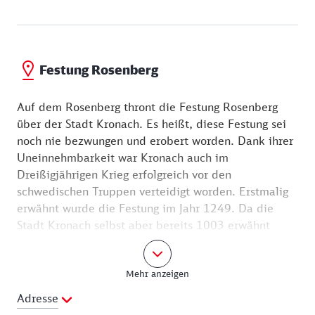
In der Festungsstraße passieren Sie den Stadtturm.
Er stammt aus dem 13. Jahrhundert und ist das
älteste Gebäude Kronachs. Der 30 Meter hohe Turm
Festung Rosenberg
diente als Wartturm und als Feuerwache.
Auf dem Rosenberg thront die Festung Rosenberg
über der Stadt Kronach. Es heißt, diese Festung sei
noch nie bezwungen und erobert worden. Dank ihrer
Uneinnehmbarkeit war Kronach auch im
Dreißigjährigen Krieg erfolgreich vor den
schwedischen Truppen verteidigt worden. Erstmalig
erwähnt wurde die Festung im Jahr 1249. Da die
Stadt Kronach selbst aber bereits 1003 erwähnt
wurde, ist davon auszugehen, dass es auf dem
Rosenberg schon damals eine Burg oder Festung gab,
Mehr anzeigen
die sowohl Herrschaftszentrum als auch Schutzort für
die Bewohner Kronachs war. Im Laufe der
Adresse
Jahrhunderte wurde die Festung baulich ergänzt und