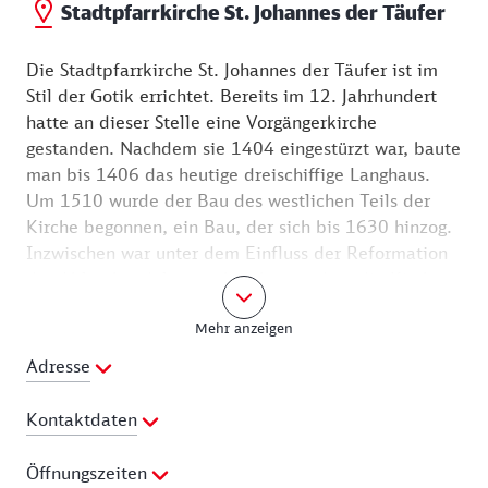
Stadtpfarrkirche St. Johannes der Täufer
Die Stadtpfarrkirche St. Johannes der Täufer ist im
Stil der Gotik errichtet. Bereits im 12. Jahrhundert
hatte an dieser Stelle eine Vorgängerkirche
gestanden. Nachdem sie 1404 eingestürzt war, baute
man bis 1406 das heutige dreischiffige Langhaus.
Um 1510 wurde der Bau des westlichen Teils der
Kirche begonnen, ein Bau, der sich bis 1630 hinzog.
Inzwischen war unter dem Einfluss der Reformation
der Ablasshandel weggebrochen, sodass die Kirche
finanziell weniger Spielraum hatte. Noch in den
Mehr anzeigen
1550er Jahren waren dem Turm zwei weitere
Geschosse und der Spitzhelm aufgesetzt worden. Um
Adresse
1770 wurde an der Südseite der Kirche die Sakristei
angebaut.
Kontaktdaten
Die Innenausstattung ist aufgrund vieler
Telefon:
09261 610620
Öffnungszeiten
Restaurierungen kaum mehr im Originalzustand