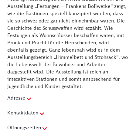
Ausstellung „Festungen – Frankens Bollwerke“ zeigt,
wie die Bastionen speziell konzipiert wurden, dass
sie so schwer oder gar nicht einnehmbar waren. Die
Geschichte der Schusswaffen wird erzählt. Wie
Festungen als Wohnschlösser beschaffen waren, mit
Prunk und Pracht für die Herrschenden, wird
ebenfalls gezeigt. Ganz lebensnah wird es in dem
Ausstellungsbereich „Himmelbett und Strohsack“, wo
die Lebenswelt der Bewohner und Arbeiter
dargestellt wird. Die Ausstellung ist reich an
interaktiven Stationen und somit ansprechend für
Jugendliche und Kinder gestaltet.
Adresse
Kontaktdaten
Telefon:
09261 60410
Öffnungszeiten
E-Mail Adresse:
festung@stadt-kronach.de