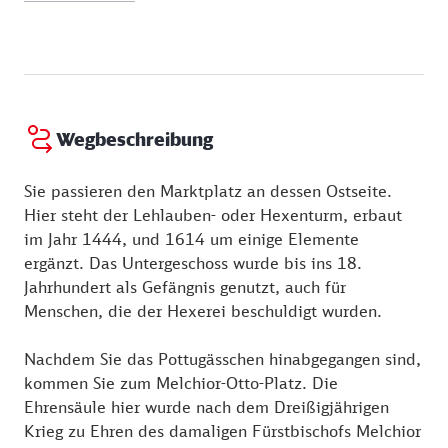
Webseite:
http://bastion-marie.de
Dienstag:
11:30 - 22:00 Uhr
Donnerstag:
11:30 - 22:00 Uhr
Freitag:
11:30 - 22:00 Uhr
Sonntag:
11:30 - 22:00 Uhr
Mittwoch:
09:30 - 22:00 Uhr
Wegbeschreibung
Samstag:
11:30 - 22:00 Uhr
Sie passieren den Marktplatz an dessen Ostseite.
Hier steht der Lehlauben- oder Hexenturm, erbaut
im Jahr 1444, und 1614 um einige Elemente
ergänzt. Das Untergeschoss wurde bis ins 18.
Jahrhundert als Gefängnis genutzt, auch für
Menschen, die der Hexerei beschuldigt wurden.
Nachdem Sie das Pottugässchen hinabgegangen sind,
kommen Sie zum Melchior-Otto-Platz. Die
Ehrensäule hier wurde nach dem Dreißigjährigen
Krieg zu Ehren des damaligen Fürstbischofs Melchior