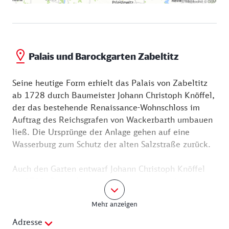
Zabeltitz führt.
Palais und Barockgarten Zabeltitz
Seine heutige Form erhielt das Palais von Zabeltitz
ab 1728 durch Baumeister Johann Christoph Knöffel,
der das bestehende Renaissance-Wohnschloss im
Auftrag des Reichsgrafen von Wackerbarth umbauen
ließ. Die Ursprünge der Anlage gehen auf eine
Wasserburg zum Schutz der alten Salzstraße zurück.
Auch den Garten entwarf Johann Christoph Knöffel
ab 1728. Die Anlage ist streng symmetrisch
angelegt. Alleen und Heckensäume, kleine Wäldchen
Mehr anzeigen
und Rondelle mit Sandsteinskulpturen laden zum
Lustwandeln ein – ganz, wie es einst die sächsischen
Adresse