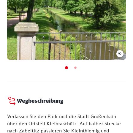
Im Jahre 2010 raste ein Tornado mit
Spitzengeschwindigkeiten von bis zu 250 km/h über
Großenhain und seinen Stadtpark hinweg und
richtete immensen Schaden an. Heute ist die Anlage
nach historischem Vorbild wiederhergestellt und
präsentiert sich im neuen Glanz. Wie zerbrechlich
die Idylle sein kann, daran erinnert ein
Tornadodenkmal, das 2012 im Park errichtet wurde.
©
Wegbeschreibung
Verlassen Sie den Park und die Stadt Großenhain
über den Ortsteil Kleinraschütz. Auf halber Strecke
nach Zabeltitz passieren Sie Kleinthiemig und