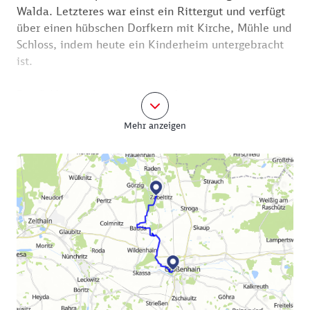
Walda. Letzteres war einst ein Rittergut und verfügt
über einen hübschen Dorfkern mit Kirche, Mühle und
Schloss, indem heute ein Kinderheim untergebracht
ist.
Der Schlosspark ist frei zugänglich und einen
Abstecher wert. Etwas außerhalb des Nachbarortes
Mehr anzeigen
Bauda führt Sie der Weg an einer Wassermühle
vorbei. Ihr Ursprung soll bereits im 16. Jahrhundert
liegen. Anfang des 20. Jahrhunderts wurde die
Baudaer Mühle jedoch umgebaut und vergrößert. Sie
ist noch heute in Betrieb.
In dem kleinen Waldstück, das Sie als Nächstes
erreichen, überqueren Sie das Flüsschen Röder, das
sich hier an einem Wehr gabelt.
Folgen Sie dem Wanderweg, der Sie bald aus dem
Wald heraus und direkt zum Palais und Barockgarten