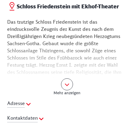
Schloss Friedenstein mit Ekhof-Theater
Das trutzige Schloss Friedenstein ist das
eindrucksvolle Zeugnis der Kunst des nach dem
Dreißigjährigen Krieg neubegründeten Herzogtums
Sachsen-Gotha. Gebaut wurde die größte
Schlossanlage Thüringens, die sowohl Züge eines
Schlosses im Stile des Frühbarock wie auch einer
Festung trägt. Herzog Ernst I. zeigte mit der Wahl
des Schlossnamens seine tiefe Religiosität, die ihm
den Beinamen „der Fromme“ einbrachte.
Bedeutende Künstler und berühmte Handwerker
Mehr anzeigen
hinterließen in Gotha ihre Spuren. Sie sorgten dafür,
dass Schloss Friedenstein zu den herausragenden
Adresse
Architekturen des 17. Jahrhunderts zählt.
Kontaktdaten
Die Einrichtungen und Sammlungen auf dem Schloss
präsentieren sich gemeinsam als „Barockes
Webseite:
http://www.stiftungfriedenstein.de