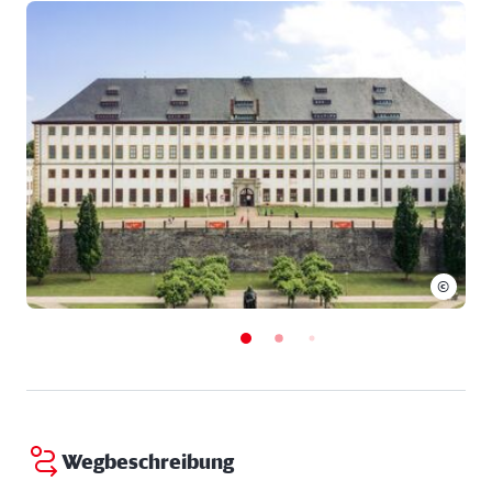
Universum Gotha“. Sie werden Besuchern in drei
Museen gezeigt – dem Schlossmuseum, dem
Historischen Museum und dem Museum der Natur.
Das Schlossmuseum nutzt derzeit 38
Ausstellungsräume, die sich über den Haupt- und
westlichen Seitenflügel erstrecken. Einbezogen sind
die prachtvoll ausgestatteten Wohn- und
Repräsentationsräume aus Barock, Rokoko und
Klassizismus, die sich über vier herzogliche
Appartements erstrecken. In dieser prachtvollen
Kulisse werden die Bestände einer über 350-jährigen
©
Sammlungstradition präsentiert.
Im Westflügel befindet sich das Museum für
Regionalgeschichte und Volkskunst, das wohl
bedeutendste Geschichtsmuseum Thüringens, die
Schlosskirche sowie die Forschungs- und
Landesbibliothek Gotha. Die Forschungsbibliothek
bewahrt mehr als 700.000 gedruckte Werke,
Wegbeschreibung
darunter etwa 350.000 Drucke des 16. bis 19.