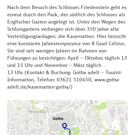
Jahrhunderts.
Nach dem Besuch des Schlosses Friedenstein geht es
erneut durch den Park, der südlich des Schlosses als
Eine besondere Sehenswürdigkeit ist das im
Englischer Garten angelegt ist. Unter den Wegen des
Westturm befindliche Ekhof-Theater, das älteste
Schlossgartens verbergen sich über 350 Jahre alte
Barocktheater der Welt samt noch funktionierender
Verteidigungsanlagen, die Kasematten. Hier herrscht
Bühnenmaschinerie mit
eine konstante Jahrestemperatur von 8 Grad Celsius.
Schnellverwandlungsmechanik. Sein Name erinnert
Sie sind seit wenigen Jahren im Rahmen von
an Conrad Ekhof, den zu Unrecht fast vergessenen
Führungen zu besichtigen: April – Oktober täglich 13
„Vater der deutschen Schauspielkunst“, ein
und 15 Uhr und November – März täglich
Zeitgenosse Goethes. An dieser Bühne wirkte auch
13 Uhr (Kontakt & Buchung: Gotha adelt – Tourist-
sein berühmter Schüler August Wilhelm Iffland.
Information, Telefon: 03621 510450, www.gotha-
Aufführungen finden alljährlich im Sommer im
adelt.de/kasematten-gotha/)
Rahmen des Ekhof-Festivals statt.