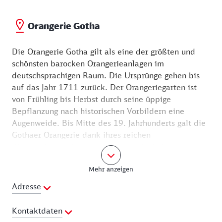
Orangerie Gotha
Die Orangerie Gotha gilt als eine der größten und
schönsten barocken Orangerieanlagen im
deutschsprachigen Raum. Die Ursprünge gehen bis
auf das Jahr 1711 zurück. Der Orangeriegarten ist
von Frühling bis Herbst durch seine üppige
Bepflanzung nach historischen Vorbildern eine
Augenweide. Bis Mitte des 19. Jahrhunderts galt die
Gothaer Orangerie dank ihres reichen
Pflanzenbestandes und ihrer ursprünglich vier
Glasgebäude als unübertroffen. Seit 1995 präsentiert
Mehr anzeigen
sich die Gartenanlage in dem um 1900 herrschenden
Zustand. Sie ist im Jahr 2021 ein Außenstandort der
Adresse
Erfurter BUGA. Nach und nach kommen immer neue
subtropische Pflanzen hinzu, die im nördlichen
Kontaktdaten
Glashaus überwintern. Die Orangerie ist Teil des