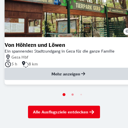
Von Höhlern und Löwen
Ein spannender Stadtrundgang in Gera für die ganze Familie
Nächstgelegener Bahnhof: Gera Hbf
Gera Hbf
Dauer der Tour: 5 Stunden
Länge der Tour: 8 Kilometer
5 h
8 km
Mehr anzeigen
Alle Ausflugsziele entdecken