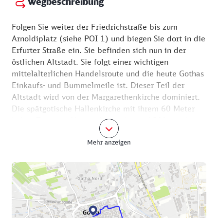
Wegbeschreibung
Folgen Sie weiter der Friedrichstraße bis zum
Arnoldiplatz (siehe POI 1) und biegen Sie dort in die
Erfurter Straße ein. Sie befinden sich nun in der
östlichen Altstadt. Sie folgt einer wichtigen
mittelalterlichen Handelsroute und die heute Gothas
Einkaufs- und Bummelmeile ist. Dieser Teil der
Altstadt wird von der Margarethenkirche dominiert.
Die spätgotische Hallenkirche mit ihrem 60 Meter
hohen Turm am Neumarkt wurde um 1500 errichtet.
Die evangelische Stadtkirche ist mit einer Schuke-
Mehr anzeigen
Orgel ausgestattet und wird oft für Konzerte genutzt.
Von der belebten Marktstraße zweigt die Straße zum
romantischen Buttermarkt ab. Spätestens hier ist
Gelegenheit zu einer gemütlichen Pause.
Extra-Tipp: Nur wenige Schritte vom Buttermarkt
entfernt befindet sich das KunstForum Hannah Höch