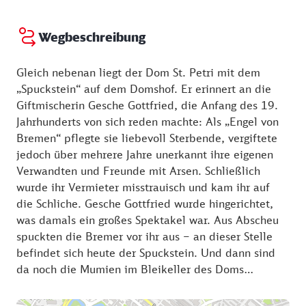
Zweiten Weltkrieg blieb das Rathaus unbeschadet.
Wegbeschreibung
Heute befindet sich hier die Regierungszentrale des
Landes Bremen. Die Innenausstattung ist prächtig,
Gleich nebenan liegt der Dom St. Petri mit dem
kunstreich und historisch authentisch. Es werden
„Spuckstein“ auf dem Domshof. Er erinnert an die
Gästeführungen angeboten, die etwa eine Stunde
Giftmischerin Gesche Gottfried, die Anfang des 19.
dauern und über die Homepage der Tourismus-
Jahrhunderts von sich reden machte: Als „Engel von
Abteilung der Stadt zu buchen sind.
Bremen“ pflegte sie liebevoll Sterbende, vergiftete
jedoch über mehrere Jahre unerkannt ihre eigenen
Verwandten und Freunde mit Arsen. Schließlich
wurde ihr Vermieter misstrauisch und kam ihr auf
die Schliche. Gesche Gottfried wurde hingerichtet,
was damals ein großes Spektakel war. Aus Abscheu
spuckten die Bremer vor ihr aus – an dieser Stelle
befindet sich heute der Spuckstein. Und dann sind
da noch die Mumien im Bleikeller des Doms…