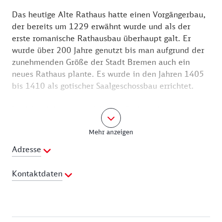
Das heutige Alte Rathaus hatte einen Vorgängerbau,
der bereits um 1229 erwähnt wurde und als der
erste romanische Rathausbau überhaupt galt. Er
wurde über 200 Jahre genutzt bis man aufgrund der
zunehmenden Größe der Stadt Bremen auch ein
neues Rathaus plante. Es wurde in den Jahren 1405
bis 1410 als gotischer Saalgeschossbau errichtet.
Im 16. Jahrhundert erfuhr das Rathaus Um- und
Ergänzungsbauten im Stil der Renaissance.
Mehr anzeigen
Einen barocken Anbau mit entsprechender
Fenstergestaltung bekam das Gebäude im 17.
Adresse
Jahrhundert.
Im 20. Jahrhundert wurde erneut mehr Raum für die
Kontaktdaten
verwaltenden und repräsentativen Aufgaben
gebraucht. Der Münchener Architekt Gabriel von
Telefon:
0421 3616132
Seidel plante und baute einen rückwärtigen
Webseite:
http://tourismus.bremen.de
Ergänzungsbau im Stil der Neorenaissance. Im