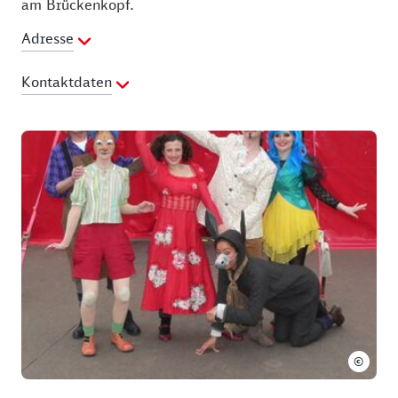
am Brückenkopf.
Adresse
Kontaktdaten
Telefon:
+49 (0)38378 2451
Fax:
+49 (0)38378 477129
E-Mail Adresse:
info@usedom.de
©