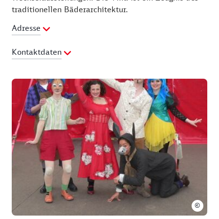
traditionellen Bäderarchitektur.
Adresse
Kontaktdaten
Telefon:
+49 (0)38378 22361
Fax:
+49 (0)38378 22361
E-Mail Adresse:
villa-irmgard@drei-kaiserbaeder.de
Webseite:
http://www.drei-kaiserbaeder.de
©