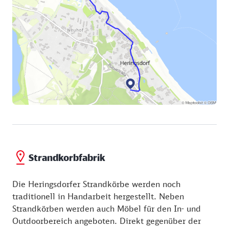
Zeit für eine Pause? Restaurants und Cafés gibt es in
Heringsdorf wie Sand am Meer. Einen der schönsten
Blicke jedoch bietet das Terrassenkaffee in der
Kulmstraße 29. Denn Sie schauen bei Kaffee und
Kuchen oder einem Eis hinunter auf die
Strandpromenade und die Ostsee.
Von der Kulmstraße gelangen Sie auf die Seestraße
und von dort auf die Friedenstraße, eine kleine
gemütliche Promeniermeile, die Sie zum Bahnhof
zurückbringt. Haben Sie noch ein bisschen Zeit,
können Sie nur wenige Meter vom Bahnhof entfernt
im Waldbühnenweg die Verkaufsausstellung der
Strandkorbfabrik besuchen. Sie werden staunen, wie
Strandkorbfabrik
sich der Strandkorb seit seiner Erfindung 1882 in
Rostock so verändert hat…
Die Heringsdorfer Strandkörbe werden noch
traditionell in Handarbeit hergestellt. Neben
Strandkörben werden auch Möbel für den In- und
Outdoorbereich angeboten. Direkt gegenüber der