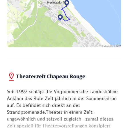
daneben lud Frau Konsul Staudt so manches Mal die
kaiserliche Familie zum Tee ein. Ein wahrer
Hingucker ist die 1883 im griechisch-römischen Stil
errichtete Villa Oechsler des jüdischen Bankiers
Oechsler, die erhaben auf einer kleinen Anhöhe
thront. In dem wunderschön restaurierten Gebäude
präsentiert eine Boutique die neueste Mode. Von
hier ist es nur ein Katzensprung zur
Strandpromenade. Zur Promenade hin zeigen die
Villen, die vom Grün der großen Gärten umgeben
sind, natürlich ihre Schokoladenseiten. Und auf der
Theaterzelt Chapeau Rouge
Wasserseite sehen Sie auch schon das Rot des
Theaterzeltes leuchten.
Seit 1992 schlägt die Vorpommersche Landesbühne
Anklam das Rote Zelt jährlich in der Sommersaison
auf. Es befindet sich direkt an der
Strandpromenade.Theater in einem Zelt -
ungewöhnlich und reizvoll zugleich - zumal dieses
Zelt speziell für Theatervorstellungen konzipiert