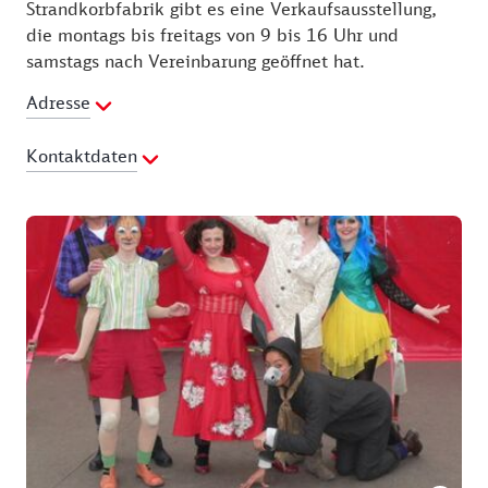
Strandkorbfabrik gibt es eine Verkaufsausstellung,
die montags bis freitags von 9 bis 16 Uhr und
samstags nach Vereinbarung geöffnet hat.
Adresse
Kontaktdaten
Telefon:
+4938378805535
Fax:
+4938378805535
E-Mail Adresse:
shop@strandkorbfabrik-
heringsdorf.de
Webseite:
https://www.strandkorbfabrik-
heringsdorf.de