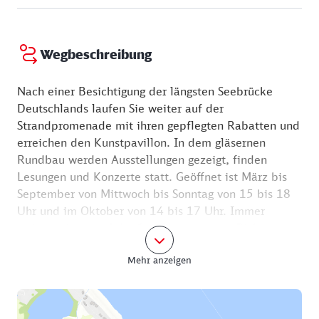
Wegbeschreibung
Nach einer Besichtigung der längsten Seebrücke
Deutschlands laufen Sie weiter auf der
Strandpromenade mit ihren gepflegten Rabatten und
erreichen den Kunstpavillon. In dem gläsernen
Rundbau werden Ausstellungen gezeigt, finden
Lesungen und Konzerte statt. Geöffnet ist März bis
September von Mittwoch bis Sonntag von 15 bis 18
Uhr und im Oktober von 14 bis 17 Uhr. Immer
weiter geht es auf der Strandpromenade Richtung
Bansin. Neben dem Uferweg tun sich stellenweise
Mehr anzeigen
steile Hänge auf. An der Villa Neptun führt Sie ein
Weg hoch auf die Maxim-Gorki-Straße. Die Villa
Irmgard in der Nummer 13 zeigt die Wohn- und
Arbeitsräume des russischen Schriftstellers Maxim