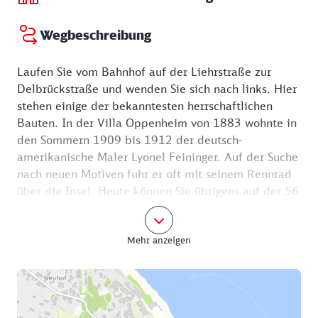
Wegbeschreibung
Laufen Sie vom Bahnhof auf der Liehrstraße zur
Delbrückstraße und wenden Sie sich nach links. Hier
stehen einige der bekanntesten herrschaftlichen
Bauten. In der Villa Oppenheim von 1883 wohnte in
den Sommern 1909 bis 1912 der deutsch-
amerikanische Maler Lyonel Feininger. Auf der Suche
nach neuen Motiven fuhr er oft mit seinem Rennrad
über die Insel. Heute können Sie übrigens auf der 56
Kilometer langen Feininger-Radtour viele Orte
kennenlernen, die ihn zum Zeichnen inspirierten. Ein
Mehr anzeigen
paar Meter weiter ließ sich Geheimrat Hugo
Delbrück die nach ihm benannte Villa bauen. Er
gründete 1872 mit seinem Bruder die
„Aktiengesellschaft Seebad Heringsdorf“, die den
Bauboom im Ort auslöste. In der Villa Staudt