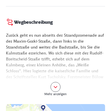
Wegbeschreibung
Zurück geht es nun abseits der Strandpromenade auf
der Maxim-Gorki-Straße, dann links in die
Strandstraße und weiter die Badstraße, bis Sie die
Kulmstraße erreichen. Wo sich diese mit der Rudolf-
Breitscheid-Straße trifft, erhebt sich auf dem
Kulmberg, einer kleinen Anhöhe, das „Weiße
Schloss“. Hier logierte die kaiserliche Familie und
der Schriftsteller Kurt Tucholsky. Forstmeister Bülow
ließ das „Weiße Schloss“ 1825 als repräsentatives
Gästehaus errichten – wie auch die heutige Villa
Mehr anzeigen
Achterkerke ein Stück weiter. 1845 errichtet, ist sie
eine der ältesten Bäderarchitektur-Villen des Ortes.
Sie haben schon ein gutes Stück Weg zurückgelegt.