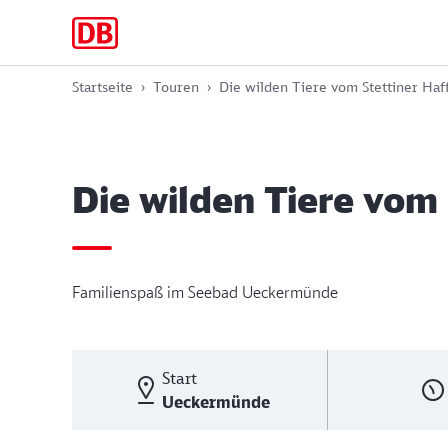
Zur
Zum
Zum
Hauptnavigation
Hauptinhalt
Footer
springen
springen
springen
Startseite
Touren
Die wilden Tiere vom Stettiner Haf
Die wilden Tiere vom 
Familienspaß im Seebad Ueckermünde
Start
Ueckermünde