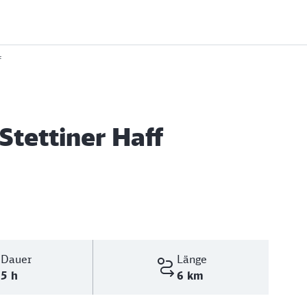
f
Stettiner Haff
Dauer
Länge
5 h
6 km