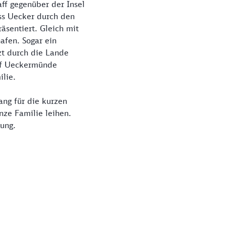
aff gegenüber der Insel
ss Uecker durch den
äsentiert. Gleich mit
fen. Sogar ein
t durch die Lande
hof Ueckermünde
lie.
ang für die kurzen
nze Familie leihen.
ung.