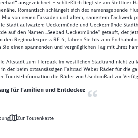
eebad“ ausgezeichnet – schließlich liegt sie am Stettiner H
eenähe. Romantisch schlängelt sich der namensgebende Flu
m Mix von neuen Fassaden und altem, saniertem Fachwerk pr
ie Stadt aufwarten: Ueckermünde und Ueckermünde Stadtha
de auf den Namen „Seebad Ueckermünde“ getauft, der jetz
o in den Regionalexpress RE 4, fahren Sie bis zum Endbahn
 Sie einen spannenden und vergnüglichen Tag mit Ihrer Fami
e Altstadt zum Tierpark im westlichen Stadtrand nicht zu l
 in der beim ortsansässigen Fahrrad Weber Räder für die ga
r Tourist-Information die Räder von UsedomRad zur Verfüg
ang für Familien und Entdecker
bung
Zur Tourenkarte