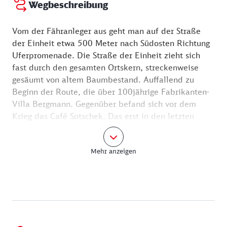
Wegbeschreibung
Vom der Fähranleger aus geht man auf der Straße
der Einheit etwa 500 Meter nach Südosten Richtung
Uferpromenade. Die Straße der Einheit zieht sich
fast durch den gesamten Ortskern, streckenweise
gesäumt von altem Baumbestand. Auffallend zu
Beginn der Route, die über 100jährige Fabrikanten-
Villa Bergmann. Gegenüber befand sich vor dem
Krieg das Café Sotschek. Das erst in den letzten
Jahren eröffnete Cafe Heimath greift die
Nutzungsgeschichte des Gebäudeensembles wieder
Mehr anzeigen
auf. Bei selbstgebackenem Kuchen kann der
Besucher hier einiges über die Geschichte der Villa,
der Remise am See und des Cafés erfahren.
Rechterhand geht es nun in die Weberstraße,
vorüber am Flair Hotel Müllerhof. Hält man sich
dann an die Ziegelstraße, passiert man
Picknickwiesen, Kinderspielplatz und kann den Blick