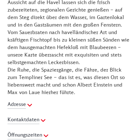
Aussicht auf die Havel lassen sich die frisch
Pro Person kostet eine Fahrt 0,50 €, bei
zubereiteten, regionalen Gerichte genießen – auf
Fahrradmitnahme 1,00 €.
dem Steg direkt über dem Wasser, im Gartenlokal
Weitere Infos unter www.faehre-caputh.de
und in den Gasträumen mit den großen Fenstern.
Vom Sauerbraten nach havelländischer Art und
Angekommen am Caputher Ufer, lässt das luftig-
kräftigen Fischtopf bis zu kleinen süßen Sünden wie
lichte Ambiente des traditionsreichen Restaurants
dem hausgemachten Hefekloß mit Blaubeeren –
„Fährhaus“ bereits ahnen, warum es sich seit über
unsere Karte überrascht mit exquisiten und stets
100 Jahren die Städter hier gut gehen lassen.
selbstgemachten Leckerbissen.
Die Ruhe, die Spaziergänge, die Fähre, der Blick
zum Templiner See – das ist es, was diesen Ort so
liebenswert macht und schon Albert Einstein und
Max von Laue hierher führte.
Adresse
Kontaktdaten
Telefon:
+49 33209 70203
Öffnungszeiten