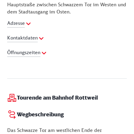
Hauptstraße zwischen Schwarzem Tor im Westen und
dem Stadtausgang im Osten.
Adresse
Kontaktdaten
Telefon:
0741 7662
Öffnungszeiten
E-Mail Adresse:
museen@rottweil.de
Dienstag:
14:00 - 16:00 Uhr
Mittwoch:
14:00 - 16:00 Uhr
Donnerstag:
14:00 - 16:00 Uhr
Freitag:
14:00 - 16:00 Uhr
Samstag:
14:00 - 16:00 Uhr
Tourende am Bahnhof Rottweil
Sonntag:
14:00 - 16:00 Uhr
Wegbeschreibung
Das Schwarze Tor am westlichen Ende der