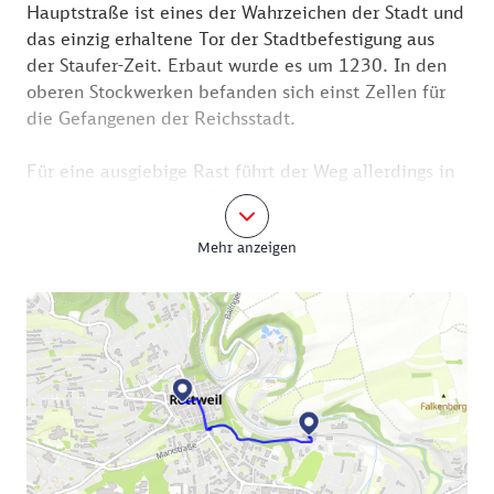
Hauptstraße ist eines der Wahrzeichen der Stadt und
das einzig erhaltene Tor der Stadtbefestigung aus
der Staufer-Zeit. Erbaut wurde es um 1230. In den
oberen Stockwerken befanden sich einst Zellen für
die Gefangenen der Reichsstadt.
Für eine ausgiebige Rast führt der Weg allerdings in
die entgegengesetzte Richtung, an die Kreuzung
Hauptstraße/ Friedrichsplatz. Hier schlägt das Herz
Mehr anzeigen
von Rottweil. Die historische Bebauung versetzt die
Betrachter in eine vergangene Zeit. Hier past sich
das Gasthaus “Zum Goldenen Rad /Rädle”
wundervoll hinein. Es hat täglich außer mittwochs zu
den Zeiten des Mittag- und des Abendessens
geöffnet und dietet die Klassiker der gutgürgerlichen
Küche.
Nach dem Restaurantbesuch geht es durch die
Altstadt zurück zum Bahnhof Rottweil. Der Weg führt
durch die Hochbrückenstraße und die