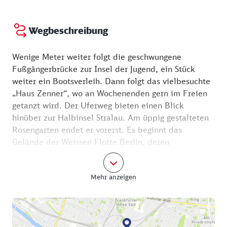
Wegbeschreibung
Wenige Meter weiter folgt die geschwungene
Fußgängerbrücke zur Insel der Jugend, ein Stück
weiter ein Bootsverleih. Dann folgt das vielbesuchte
„Haus Zenner“, wo an Wochenenden gern im Freien
getanzt wird. Der Uferweg bieten einen Blick
hinüber zur Halbinsel Stralau. Am üppig gestalteten
Rosengarten endet er vorerst. Es beginnt das
Gelände der Weissen Flotte Berlin, deren
Fahrgastschiffe hier zu ihren Touren in die Umgebung
von Berlin starten. Der Wanderweg führt nun
Mehr anzeigen
geradewegs auf den S-Bahnhof Treptower Park zu.
Hier besteht die Möglichkeit, die Wanderung
abzukürzen.