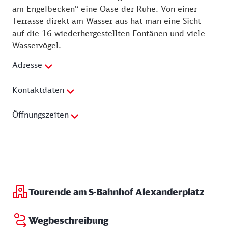
am Engelbecken“ eine Oase der Ruhe. Von einer
Terrasse direkt am Wasser aus hat man eine Sicht
auf die 16 wiederhergestellten Fontänen und viele
Wasservögel.
Adresse
Kontaktdaten
Telefon:
030 69596793
Öffnungszeiten
E-Mail Adresse:
info@cafe-am-engelbecken.de
Webseite:
http://cafe-am-engelbecken.de
Montag:
10:00 - 00:00 Uhr
Dienstag:
10:00 - 00:00 Uhr
Mittwoch:
10:00 - 00:00 Uhr
Donnerstag:
10:00 - 00:00 Uhr
Freitag:
10:00 - 00:00 Uhr
Tourende am S-Bahnhof Alexanderplatz
Samstag:
10:00 - 00:00 Uhr
Sonntag:
10:00 - 00:00 Uhr
Wegbeschreibung