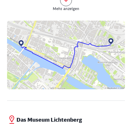
deren Fahrgastschiffe hier zu ihren Touren in die
Mehr anzeigen
östliche Umgebung von Berlin starten. Die
Wanderung führt nun auf den S-Bahnhof Treptower
Park zu. Hier besteht die Möglichkeit, die
Wanderung abzukürzen. Mehrere Imbiss-Angebote
laden zur Stärkung ein.
Wer die Tour fortsetzen möchte, nutzt den Fußweg
neben den Gleisen der Parkwegbrücke. Er führt zum
Paul- und Paula-Ufer an der Rummelsburger Bucht.
Der Name des Uferweges geht auf den
gleichnamigen DEFA-Film um ein Berliner
Liebespaar zurück. Traumsequenzen auf einem alten
Dampfer wurden hier gedreht. Der Weg umrundet
die von Neubauten gesäumte Bucht und geht in die
„Zillepromenade“ über. Hinter der Kita
„Hoppetosse“ wendet sich die Route nach links in
Das Museum Lichtenberg
die Emma-Ihrer-Straße. Sie führt über die
vielbefahrene Hauptstraße hinweg und unterquert