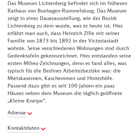
Das Museum Lichtenberg befindet sich im früheren
die S-Bahn-Gleise.
Rathaus von Boxhagen-Rummelsburg. Das Museum
zeigt in einer Dauerausstellung, wie der Bezirk
Weiter geht es entlang der Schlichtallee zu der vom
Lichtenberg zu dem wurde, was er heute ist. Hier
berühmten Architekten Max Taut errichteten Schule.
erfährt man auch, dass Heinrich Zille mit seiner
Das Gebäude ist ein bedeutendes Beispiel für die
Familie von 1873 bis 1892 in der Victoriastadt
Architektur des „Neuen Bauens“ Ende der 1920er-
wohnte. Seine verschiedenen Wohnungen sind durch
Jahre. Gegenüber der Schulaula entdeckt man ein
Gedenktafeln gekennzeichnet. Hier entstanden seine
kleines, bunt bemaltes Gebäude. Die Bilder
ersten Milieu-Zeichnungen, denn er fand alles, was
erweisen sich als Zille-Motive. Auf diesem Gelände
typisch für die Berliner Arbeiterbezirke war: die
befand sich die erste Wohnung des Zeichners. Über
Mietskasernen, Kaschemmen und Hinterhöfe.
die Nöldnerstraße und die Stadthausstraße – erneut
Passend dazu gibt es seit 100 Jahren ein paar
werden Bahngleise unterquert – geht es zum
Häuser neben dem Museum die täglich geöffnete
Tuchollaplatz, einem zentralen Ort in der zu
„Kleine Kneipe“.
Lichtenberg gehörenden Victoriastadt. Hier lohnt
sich der Besuch des Museums Lichtenberg.
Adresse
Kontaktdaten