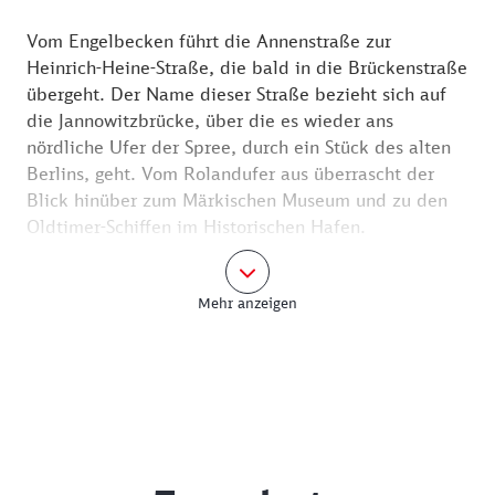
Vom Engelbecken führt die Annenstraße zur
Heinrich-Heine-Straße, die bald in die Brückenstraße
übergeht. Der Name dieser Straße bezieht sich auf
die Jannowitzbrücke, über die es wieder ans
nördliche Ufer der Spree, durch ein Stück des alten
Berlins, geht. Vom Rolandufer aus überrascht der
Blick hinüber zum Märkischen Museum und zu den
Oldtimer-Schiffen im Historischen Hafen.
An der Botschaft der Niederlande verlässt die
Mehr anzeigen
Wanderroute die Spree und folgt der Klosterstraße.
Hier steht die barocke Parochialkirche, die vor allem
wegen ihres Glockenspiels Berühmtheit erlangte. Es
erklingt in der Regel täglich um 9, 12, 15 und 18
Uhr sowie zu den Gebetszeiten.
Von der Kirche aus führt der Weg in die
Parochialstraße zur „Letzten Instanz“, dem ältesten
Restaurant Berlins. Hier gibt es außer sonntags