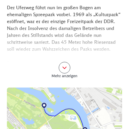
Der Uferweg führt nun im großen Bogen am
ehemaligen Spreepark vorbei. 1969 als „Kulturpark“
eröffnet, war er der einzige Freizeitpark der DDR.
Nach der Insolvenz des damaligen Betreibers und
Jahren des Stillstands wird das Gelände nun
schrittweise saniert. Das 45 Meter hohe Riesenrad
soll wieder zum Wahrzeichen des Parks werden.
Passend zur wasserreichen Umgebung bittet eine
besondere gastronomische Einrichtung zur Rast: das
Mehr anzeigen
Restaurantschiff „Klipper“. Das Segelschiff wurde
1890 gebaut, um die friesischen Inseln vor der
holländischen Küste zu versorgen. Seit 2001 dient
der Zweimaster als Restaurant. Wenige Meter weiter
folgt die geschwungene Fußgängerbrücke zur Insel
der Jugend. Die Abteibrücke, die älteste
Stahlverbundbrücke Deutschlands, ist der einzige
Zugang zur Insel. Sie ist der perfekten Ort für ein