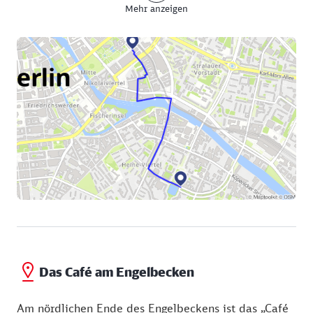
Mehr anzeigen
Die quadratische Wasserfläche ist ein Rest des 1926
zugeschütteten Luisenstädtischen Kanals, einer 2,3
Kilometer langen Verbindung zwischen dem
Landwehrkanal und der Spree. Dieser 1855
eröffnete Wasserweg wurde, wie auch der gesamte
Landwehrkanal, vom Landschaftsgestalter Peter
Joseph Lenné geplant. Der wurde dafür von den
Berlinern mit dem Spitznamen „Buddel-Peter“
bedacht. Der ehemalige Verlauf des Kanals bis zum
Urbanhafen wurde in den vergangenen Jahren zu
einer attraktiven Grünanlage umgestaltet.
Pirates Berlin
Tel. 030 9700 2414 (Reservierungshotline)
Piratesberlin.com
Das Café am Engelbecken
Am nördlichen Ende des Engelbeckens ist das „Café