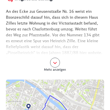
An der Ecke zur Geusenstraße Nr. 16 weist ein
Bronzeschild darauf hin, dass sich in diesem Haus
Zilles letzte Wohnung in der Victoriastadt befand,
bevor er nach Charlottenburg umzog. Weiter führt
der Weg zur Pfarrstraße. Vor der Nummer 134 gibt
es erneut eine Spur von Heinrich Zille. Eine kleine
Reliefplastik weist darauf hin, dass der
„Pinselheinrich“ in den Jahren 1887/88 hier wohnte.
Rechts um die Ecke bittet in der Kaskelstr. Nr. 15
die SchokoLadenEis Manufaktur zur Kostprobe
Mehr anzeigen
(Samstag geschlossen). Durch die Marktstraße führt
der Weg zum Bahnhof Ostkreuz, wo erneut die
Möglichkeit besteht, die Wanderung abzukürzen.
Nun geht es dem Markgrafendamm entlang zurück
zur Spree. Dort ist auf dem Gelände des früheren
Osthafens ein moderner Standort für Medien- und