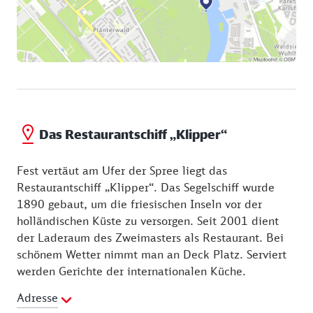
romantisches Picknick direkt an der Spree. An der
gegenüberliegenden Uferseite erstreckt sich das
frühere Fischerdorf Alt-Stralau. Dann folgt das Haus
„Zenner“ mit seinem im Sommer vielbesuchten
Biergarten.
Das Restaurantschiff „Klipper“
Fest vertäut am Ufer der Spree liegt das
Restaurantschiff „Klipper“. Das Segelschiff wurde
1890 gebaut, um die friesischen Inseln vor der
holländischen Küste zu versorgen. Seit 2001 dient
der Laderaum des Zweimasters als Restaurant. Bei
schönem Wetter nimmt man an Deck Platz. Serviert
werden Gerichte der internationalen Küche.
Adresse