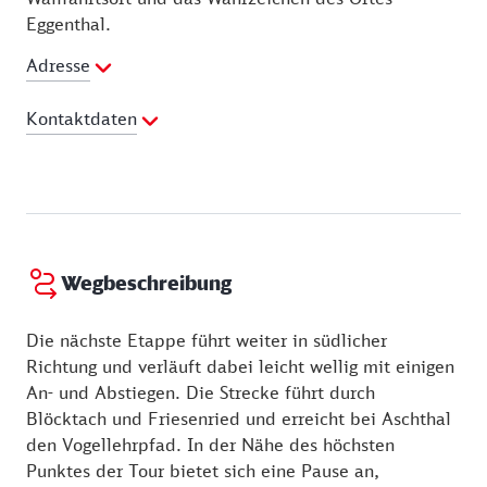
Eggenthal.
Adresse
Kontaktdaten
Telefon:
08347 92000
E-Mail Adresse:
gemeinde@eggenthal.bayern.de
Webseite:
http://www.eggenthal.de/tourismus-
freizeit/freizeit-und-urlaub/kirchen-und-kapellen
Wegbeschreibung
Die nächste Etappe führt weiter in südlicher
Richtung und verläuft dabei leicht wellig mit einigen
An- und Abstiegen. Die Strecke führt durch
Blöcktach und Friesenried und erreicht bei Aschthal
den Vogellehrpfad. In der Nähe des höchsten
Punktes der Tour bietet sich eine Pause an,