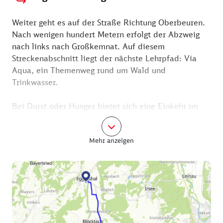
Ob groß oder klein, wer mag und einen Stift dabei
Weiter geht es auf der Straße Richtung Oberbeuren.
hat, nimmt sich gleich zu Beginn das Vogelquiz mit
Nach wenigen hundert Metern erfolgt der Abzweig
oder lädt es sich als pdf-Datei herunter.
nach links nach Großkemnat. Auf diesem
Streckenabschnitt liegt der nächste Lehrpfad: Via
Aqua, ein Themenweg rund um Wald und
Trinkwasser.
Bei Durst oder Hunger bietet sich eine Einkehr im
Café Burgstüble an. Im ehemaligen Amtshaus der
Burg Kemnat erwartet ein rustikal-historisches
Mehr anzeigen
Ambiente mit Biergarten sowie kalten und warmen
Brotzeiten, Kuchen und passenden Getränken.
Café Burgstüble
Beim Römerturm 15
87600 Kaufbeuren
083419614961