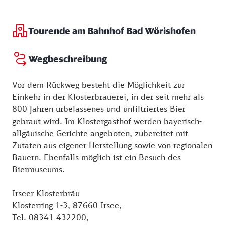
St. Peter und Paul.
Tourende am Bahnhof Bad Wörishofen
Für einen Besuch ist die prachtvoll ausgestattete
barocke Klosterkirche tagsüber geöffnet.
Über das Pfarrbüro ist eine Anmeldung möglich für
Wegbeschreibung
Führungen in der Klosterkirche.
Dauer der Führung ca. 30 Minuten
Vor dem Rückweg besteht die Möglichkeit zur
Einkehr in der Klosterbrauerei, in der seit mehr als
800 Jahren urbelassenes und unfiltriertes Bier
gebraut wird. Im Klostergasthof werden bayerisch-
allgäuische Gerichte angeboten, zubereitet mit
Zutaten aus eigener Herstellung sowie von regionalen
Bauern. Ebenfalls möglich ist ein Besuch des
Biermuseums.
Irseer Klosterbräu
Klosterring 1-3, 87660 Irsee,
Tel. 08341 432200,