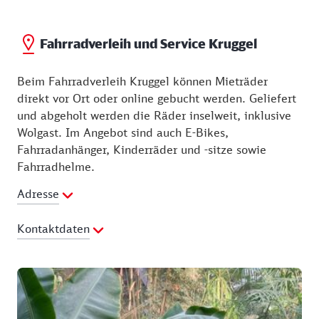
Fahrradverleih und Service Kruggel
Beim Fahrradverleih Kruggel können Mieträder
direkt vor Ort oder online gebucht werden. Geliefert
und abgeholt werden die Räder inselweit, inklusive
Wolgast. Im Angebot sind auch E-Bikes,
Fahrradanhänger, Kinderräder und -sitze sowie
Fahrradhelme.
Adresse
Kontaktdaten
Telefon:
+49 38377 42869
Fax:
+49 38377 399890
E-Mail Adresse:
info@fahrradkruggel.de
Webseite:
https://www.fahrradkruggel.de