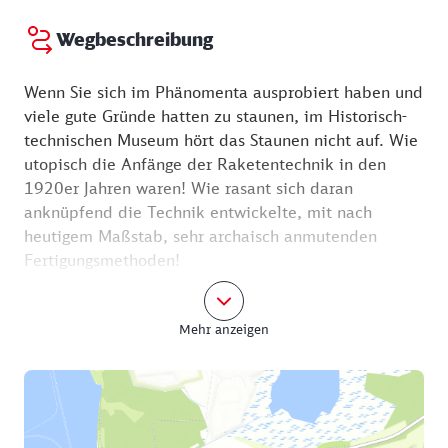
Wegbeschreibung
Wenn Sie sich im Phänomenta ausprobiert haben und
viele gute Gründe hatten zu staunen, im Historisch-
technischen Museum hört das Staunen nicht auf. Wie
utopisch die Anfänge der Raketentechnik in den
1920er Jahren waren! Wie rasant sich daran
anknüpfend die Technik entwickelte, mit nach
heutigem Maßstab, sehr archaisch anmutenden
Fertigungsmethoden!
Das Kraftwerk ist das letzte noch erhaltene Gebäude
Mehr anzeigen
der einstigen Versuchsanstalt. Sehr berührend sind
die Lebens- und Arbeitsbedingungen der Menschen
hier dargestellt. Wer mehr über die Geschichte
dieses Ortes wissen möchte, der kann im Roman
„Insel ohne Leuchtfeuer“ von Ruth Kraft nachlesen,