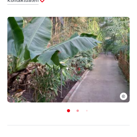
Kontaktdaten
Telefon:
038371 257859
E-Mail Adresse:
karlshagen@jordsand.de
Webseite:
https://www.karlshagen.de/usedom/sehenswertes/naturs
©