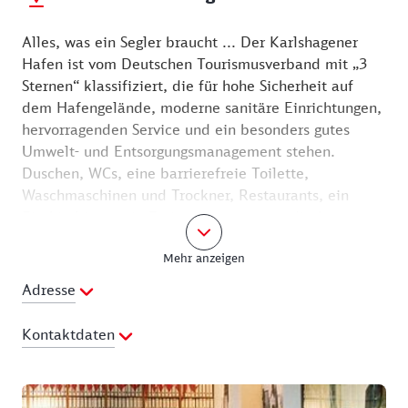
Alles, was ein Segler braucht ... Der Karlshagener
Hafen ist vom Deutschen Tourismusverband mit „3
Sternen“ klassifiziert, die für hohe Sicherheit auf
dem Hafengelände, moderne sanitäre Einrichtungen,
hervorragenden Service und ein besonders gutes
Umwelt- und Entsorgungsmanagement stehen.
Duschen, WCs, eine barrierefreie Toilette,
Waschmaschinen und Trockner, Restaurants, ein
Fischimbiss sowie Ferienappartements direkt am
Hafen bieten Hobbymatrosen einen angenehmen
Mehr anzeigen
Aufenthalt. Selbst die Verbindung mit der Welt per
WLAN ist auf dem Wasser möglich – Informationen
Adresse
gibt's beim Hafenmeister. Der hält auch Tipps für
Landgänge parat: Ausflugsziele und
Kontaktdaten
Sehenswürdigkeiten lassen sich zu Fuß, mit dem Rad
oder der Usedomer Bäderbahn bequem erkunden.
Telefon:
038371 20066
Der 3 km entfernte weiße feine Sandstrand lockt mit
Fax:
+49 (0)38371 25440