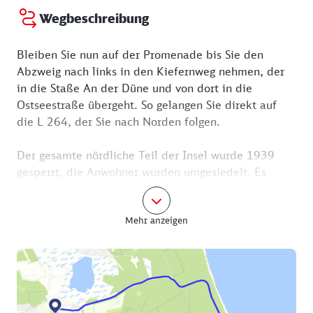
Wegbeschreibung
Bleiben Sie nun auf der Promenade bis Sie den
Abzweig nach links in den Kiefernweg nehmen, der
in die Staße An der Düne und von dort in die
Ostseestraße übergeht. So gelangen Sie direkt auf
die L 264, der Sie nach Norden folgen.
Der gesamte nördliche Teil der Insel wurde 1939
gesperrt, die Anwohner wurden umgesiedelt. Es
entstand in Karlshagen eine Wohnsiedlung für
Führungskräfte, Wissenschaftler und Angestellte der
Mehr anzeigen
Heeresversuchsanstalt in Peenemünde. So stand die
gesamte Gegend am Ende des Krieges im Visier von
Bombenangriffen, denoch sind Teile der damaligen
Siedlung erhalten. Bis 1945 verkehrte zwischen
Karlshagen und Peenemünde eine S-Bahn im 10-
Minuten-Takt. Tunnel verbanden die Siedlungsteile