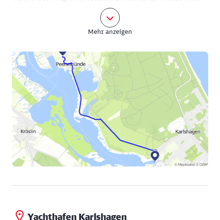
kleinen Piesesee befinden sich in der Landschaft
einige Bunkeranlagen, die man an den wallartigen
Mehr anzeigen
Erhebungen erkennt.
Sie kommen jetzt wieder nach Karlshagen hinein, nur
diesmal auf der dem Meer abgewandten Seite der
Insel. Frische Luft, Bewegung und geistige
Anregungen machen Hunger. Da empfiehlt sich eine
Pause im Restaurant Veermaster mit Blick auf den
Hafen.
Yachthafen Karlshagen