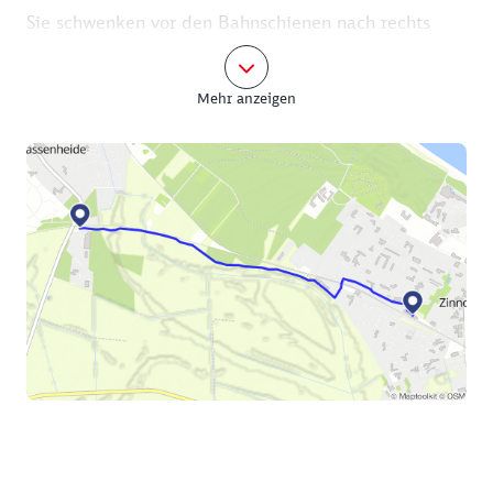
Sie schwenken vor den Bahnschienen nach rechts
und folgen dem Weg, der parallel zur Bahnstrecke
Richtung Zinnowitz führt. Es geht durch Felder und
Mehr anzeigen
kleine Waldstücke. Der Weg wird bei den ersten
Häusern in Zinnowitz zum Trassenheider Weg. Sie
nehmen die erste Querstraße links, den Heideweg.
Über die Bahnschienen hinweg und dann nach rechts
kommen Sie direkt zum Bahnhof. Den Weg zu Ihrem
Radverleih in der Dr.-Wachsmann-Straße kennen Sie
schon.
Nach einem solch bewegten und bewegenden Tag
wird Ihnen ein gutes Essen sicher schmecken. Noch
in der Dr.-Wachsmann-Straße gibt es die Taverna
Thallassa, ein griechisches Restaurant, an welchem
Sie auf dem Weg zum Radverleih bereits
vorüberfuhren. Ecke Dr.-Wachsmann-Straße/Neue
Strandstraße, befindet sich das Restaurant Casa