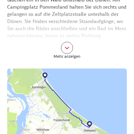
Campingplatz Pommerland halten Sie sich rechts und
gelangen so auf die Zeltplatzstraße unterhalb der
Dünen. Sie finden verschiedene Strandaufgänge, wo
Sie auch die Räder anschließen und ein Bad im Meer
nehmen können, bevor es weiter Richtung
Peenemünde geht.
Mehr anzeigen
Der Weg führt Sie zwischen Dünen und
Dünenwaldklinik, nach rechts auf die Strandstraße
und später nach links auf die Strandpromenade. Dort
geradeaus fahren Sie direkt auf das
Naturschutzzentrum zu.
Lassen Sie sich auf die Usedomer Landschaft
einstimmen. Ganz sicher sehen Sie die Gebiete
zwischen Peene und Meer mit neuem Blick und
entdecken vielleicht das ein oder andere Tier und
Pflänzchen, das Ihnen sonst entgangen wäre.