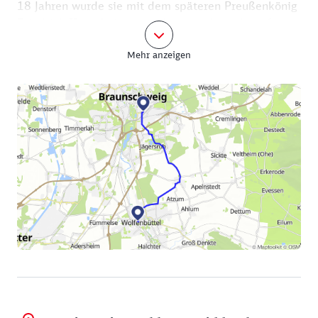
18 Jahren wurde sie mit dem späteren Preußenkönig
Friedrich II. verheiratet und musste kurz darauf das
Leben einer verstoßenen Ehefrau führen.
Mehr anzeigen
Die zwischen 1690 und 1740 gestalteten
Repräsentationsräume bilden das Herzstück des
heutigen Museums im Schloss. (Schloßplatz 13,
38304 Wolfenbüttel, Tel. 05331 92460,
museumwolfenbuettel.de)
Weiter geht es nicht direkt über Braunschweig,
sondern Sie machen einen kleinen Abstecher über
Riddagshausen. Die 16 Kilometer lange Strecke führt
größtenteils durch schattigen Wald in diesen
dörflichen Ortsteil östlich von Braunschweig.
Sehenswert sind hier die in Fachwerkbauweise
errichteten historischen Bauernhäuser.