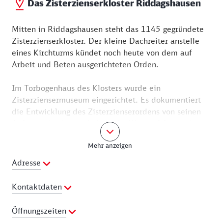
Das Zisterzienserkloster Riddagshausen
Mitten in Riddagshausen steht das 1145 gegründete
Zisterzienserkloster. Der kleine Dachreiter anstelle
eines Kirchturms kündet noch heute von dem auf
Arbeit und Beten ausgerichteten Orden.
Im Torbogenhaus des Klosters wurde ein
Zisterziensermuseum eingerichtet. Es dokumentiert
die Entwicklung des Zisterzienserordens von seinen
Anfängen bis heute. Lehrreiche Wandtafeln werden
ergänzt von Tonbildschauen und Videovorführungen.
Mehr anzeigen
Viele kostbare Originale zeugen von der Bedeutung
der Zisterzienser auf vielen Gebieten.
Adresse
Sehenswert sind die 1275 geweihte Klosterkirche
Kontaktdaten
und der Klostergarten mit Kräutern, Gemüse und
Obst, der allen offen steht. Die Klosterkirche sowie
Telefon:
0151 10592564
Öffnungszeiten
die Frauenkapelle mit dem medialen Kirchensystem
Webseite:
http://riddagshausen.net/kultur-und-