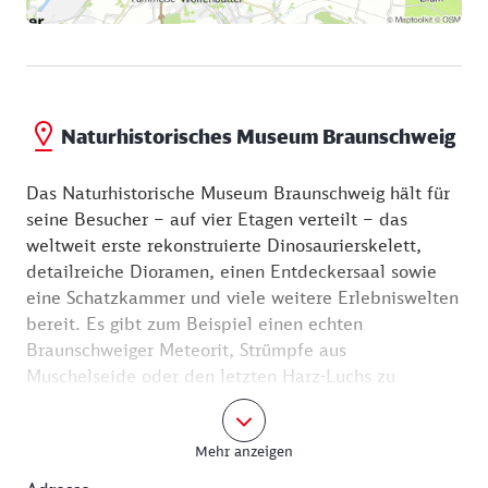
Naturhistorisches Museum Braunschweig
Das Naturhistorische Museum Braunschweig hält für
seine Besucher – auf vier Etagen verteilt – das
weltweit erste rekonstruierte Dinosaurierskelett,
detailreiche Dioramen, einen Entdeckersaal sowie
eine Schatzkammer und viele weitere Erlebniswelten
bereit. Es gibt zum Beispiel einen echten
Braunschweiger Meteorit, Strümpfe aus
Muschelseide oder den letzten Harz-Luchs zu
bestaunen.
Mehr anzeigen
Höhepunkte eines Rundgangs:
Der Entdeckersaal widmet sich unterschiedlichen