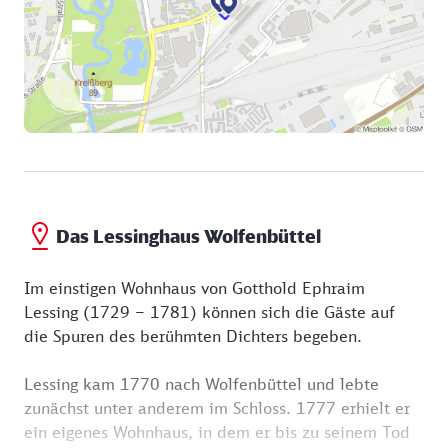
Sammelleidenschaft von Herzog August II. (1579 –
1666) zurück, der eine der größten Bibliotheken
Europas schuf.
Mit einem Bestand von über einer Million
Schriftwerken ist die Bibliotheca Augusta heute noch
eine bedeutende Forschungs- und Studienstätte für
die europäische Kulturgeschichte. Der zentrale
neobarocke Bau entstand 1886. Er löste die
Rotunde ab, in der der Dichter Gotthold Ephraim
Das Lessinghaus Wolfenbüttel
Lessing als Bibliothekar tätig war.
Im einstigen Wohnhaus von Gotthold Ephraim
Lessing (1729 – 1781) können sich die Gäste auf
die Spuren des berühmten Dichters begeben.
Lessing kam 1770 nach Wolfenbüttel und lebte
zunächst unter anderem im Schloss. 1777 erhielt er
ein eigenes Wohnhaus, in dem er bis zu seinem Tod