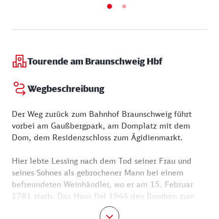
Bewohner der Lüfte.
Die Dauerausstellungen werden durch wechselnde
Sonderschauen ergänzt.
Das Forschungsinteresse des Braunschweiger
Museums liegt auf dem Erfassen und Beschreiben
Tourende am Braunschweig Hbf
der Artenvielfalt der Welt. Die Grundlage dafür ist
die hier zusammengekommene Sammlung, die durch
Wegbeschreibung
weltweite Grabungen erweitert wird.
Der Weg zurück zum Bahnhof Braunschweig führt
vorbei am Gaußbergpark, am Domplatz mit dem
Dom, dem Residenzschloss zum Ägidienmarkt.
Hier lebte Lessing nach dem Tod seiner Frau und
seines Sohnes als gebrochener Mann bei einem
befreundeten Weinhändler, wo er am 15. Februar
1781 starb. Das Haus fiel 1944 den Bomben zum
Opfer. Das heutige Fachwerkhaus am Sterbeort ist