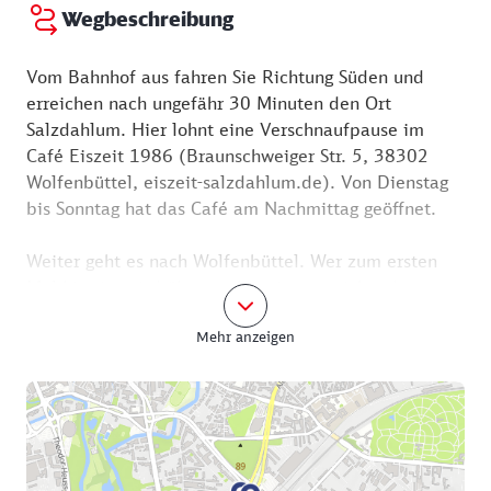
Wegbeschreibung
Vom Bahnhof aus fahren Sie Richtung Süden und
erreichen nach ungefähr 30 Minuten den Ort
Salzdahlum. Hier lohnt eine Verschnaufpause im
Café Eiszeit 1986 (Braunschweiger Str. 5, 38302
Wolfenbüttel, eiszeit-salzdahlum.de). Von Dienstag
bis Sonntag hat das Café am Nachmittag geöffnet.
Weiter geht es nach Wolfenbüttel. Wer zum ersten
Mal hier ist wird überrascht sein angesichts der
vielen Fachwerkhäuser, die der Stadt einen
Mehr anzeigen
pittoresken Charakter verleihen. In der Altstadt sind
es rund 600 an der Zahl.
Entlang der heutigen Lessingstraße bilden mit
Zeughaus, Kornspeicher und Magazin mehrere
Gebäude das Bibliotheksquartier. Es geht auf die