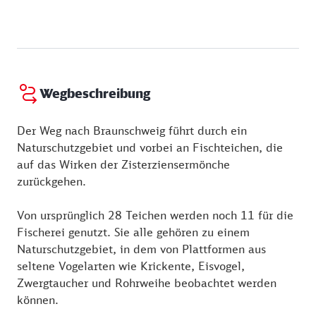
sind täglich von 10 bis 19 Uhr geöffnet
familie/zisterziensermuseum/
Samstag:
10:00 - 17:00 Uhr
(klosterkirche-riddagshausen.de).
Sonntag:
10:00 - 17:00 Uhr
Wegbeschreibung
Der Weg nach Braunschweig führt durch ein
Naturschutzgebiet und vorbei an Fischteichen, die
auf das Wirken der Zisterziensermönche
zurückgehen.
Von ursprünglich 28 Teichen werden noch 11 für die
Fischerei genutzt. Sie alle gehören zu einem
Naturschutzgebiet, in dem von Plattformen aus
seltene Vogelarten wie Krickente, Eisvogel,
Zwergtaucher und Rohrweihe beobachtet werden
können.