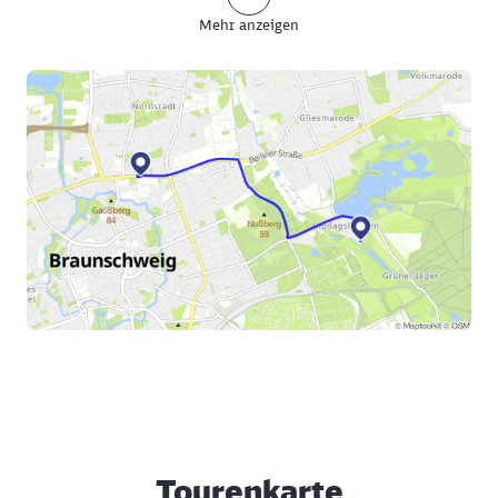
ein Nachbau.
Mehr anzeigen
Am heutigen Lessingplatz, nicht weit vom Sterbehaus
entfernt, wurde am 29. September 1853 die
überlebensgroße Bronzefigur Lessings aufgestellt.
Beigesetzt wurde Lessing auf dem Magnifriedhof.
Die Tour führt weiter durch die Innenstadt, wo
zahlreiche Cafés und Restaurant Möglichkeiten zur
Rast bieten. Vom Lessingplatz ist es nicht mehr weit
bis zum Hauptbahnhof und zum Radverleih.
Tourenkarte