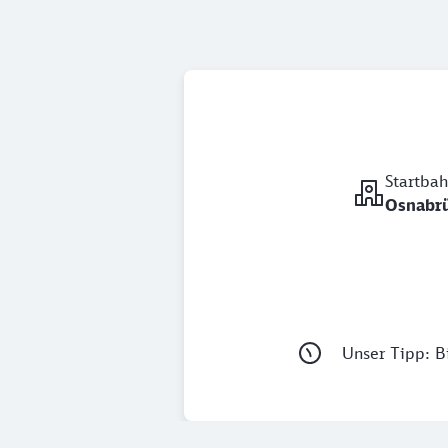
Startba
Osnab
Unser Tipp: Bi