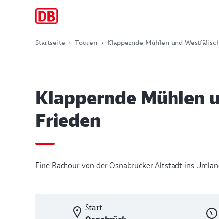
Zur
Zum
Zum
Hauptnavigation
Hauptinhalt
Footer
springen
springen
springen
Startseite
Touren
Klappernde Mühlen und Westfälisc
Klappernde Mühlen u
Frieden
Eine Radtour von der Osnabrücker Altstadt ins Umlan
Start