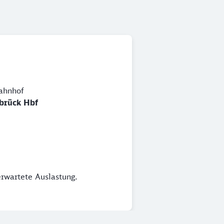
ahnhof
brück Hbf
erwartete Auslastung.