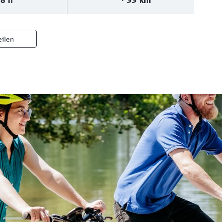
8 h
33 km
eilen