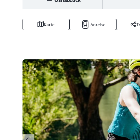
Osnabrück
Karte
Anreise
T