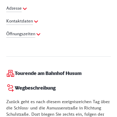
Adresse
Kontaktdaten
Telefon:
04841 2545
Öffnungszeiten
Webseite:
http://www.museumsverbund-
nordfriesland.de/schloss-vor-husum/de
Dienstag:
11:00 - 17:00 Uhr
Mittwoch:
11:00 - 17:00 Uhr
Donnerstag:
11:00 - 17:00 Uhr
Freitag:
11:00 - 17:00 Uhr
Samstag:
11:00 - 17:00 Uhr
Tourende am Bahnhof Husum
Sonntag:
11:00 - 17:00 Uhr
Wegbeschreibung
Zurück geht es nach diesem ereignisreichen Tag über
die Schloss- und die Asmussenstraße in Richtung
Schulstraße. Dort biegen Sie rechts ein, folgen der