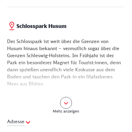
Schlosspark Husum
Der Schlosspark ist weit über die Grenzen von
Husum hinaus bekannt – vermutlich sogar über die
Grenzen Schleswig-Holsteins. Im Frühjahr ist der
Park ein besonderer Magnet für Tourist:innen, denn
dann sprießen unendlich viele Krokusse aus dem
Boden und tauchen den Park in ein lilafarbenes
Meer aus Blüten.
Doch auch in allen anderen Jahreszeiten ist der Park
einen Besuch wert. Im Herbst lockt das goldene
Mehr anzeigen
Farbenspiel zu einem kleinen Indian Summer im
Norden und auch der Eingang, das Gartenportal aus
Adresse
Sandstein, das noch aus der Renaissance stammt, ist