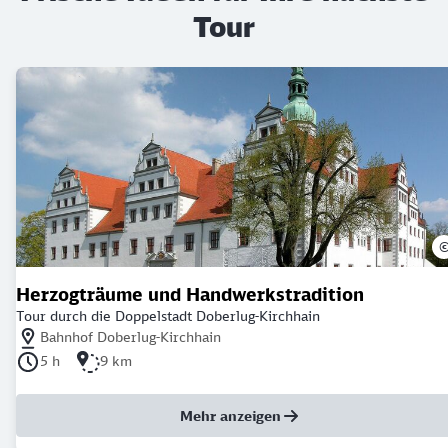
Tour
Herzogträume und Handwerkstradition
Tour durch die Doppelstadt Doberlug-Kirchhain
Nächstgelegener Bahnhof: Bahnhof Doberlug-Kirchhain
Bahnhof Doberlug-Kirchhain
Dauer der Tour: 5 Stunden
Länge der Tour: 9 Kilometer
5 h
9 km
Mehr anzeigen