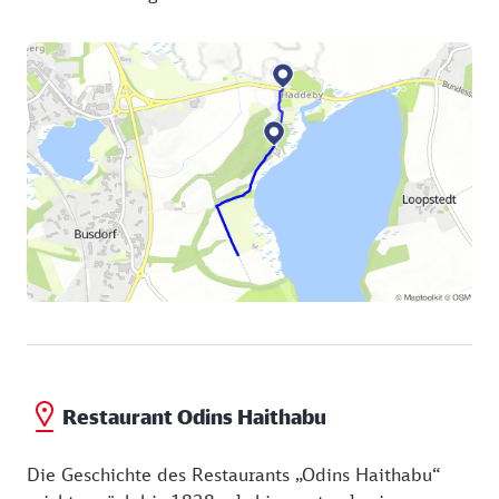
Wikingersiedlung Haithabu
Auf dem historischen Gelände der ehemaligen
Wikingersiedlung Haithabu wird mit sieben
rekonstruierten Häusern das frühmittelalterliche
Leben erlebbar gemacht. Dank zahlreicher
gefundener Holzreste sowie der Bergung ganzer
Flechtwände und Dachsparren konnten die Gebäude
detailgetreu nachgebaut werden. Jeder Bau diente
einem besonderen Zweck, beispielsweise die
nachgebildeten Behausungen eines Tuchhändlers und
eines Holzhandwerkers, oder aber das
Versammlungshaus des Dorfes.
Über die Besichtigung der Häuser hinaus bietet das
Restaurant Odins Haithabu
Wikinger Museum Haithabu über das Jahr verteilt
verschiedene Veranstaltungen, Vorführungen,
Die Geschichte des Restaurants „Odins Haithabu“
Mitmach-Aktionen und Märkte an.