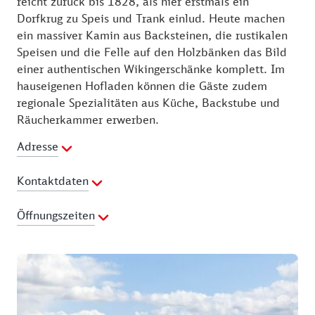
reicht zurück bis 1828, als hier erstmals ein
Dorfkrug zu Speis und Trank einlud. Heute machen
ein massiver Kamin aus Backsteinen, die rustikalen
Speisen und die Felle auf den Holzbänken das Bild
einer authentischen Wikingerschänke komplett. Im
hauseigenen Hofladen können die Gäste zudem
regionale Spezialitäten aus Küche, Backstube und
Räucherkammer erwerben.
Adresse
Kontaktdaten
Telefon:
04621 850500
Öffnungszeiten
E-Mail Adresse:
info@odins-haithabu.de
Webseite:
http://www.odins-haddeby.de
Montag:
08:00 - 22:00 Uhr
Dienstag:
08:00 - 22:00 Uhr
Mittwoch:
08:00 - 22:00 Uhr
Donnerstag:
08:00 - 22:00 Uhr
Freitag:
08:00 - 22:00 Uhr