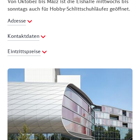
Von Oktober bis März ist die Eishalle mittwochs bis
sonntags auch für Hobby-Schlittschuhläufer geöffnet.
Adresse
Kontaktdaten
E-Mail Adresse:
post@icefighters-leipzig.de
Eintrittspreise
Webseite:
http://eiszirkus-leipzig.de/
Preisliste
Erwachsene: 10,00 € Tageskarte
Andere: 9,00 €
Familien: 35,00 € Tageskarte