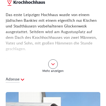
Krochhochhaus
Das erste Leipziger Hochhaus wurde von einem
jüdischen Bankier mit einem eigentlich nur Kirchen
und Stadthäusern vorbehaltenen Glockenwerk
ausgestattet. Seitdem wird am Augustusplatz auf
dem Dach des Krochhochhauses von zwei Männern,
Vater und Sohn, mit großen Hämmern die Stunde
geschlagen.
Der Vorschlag des Architekten, das schmale
Grundstück mit elf Geschossen effektiver zu nutzen,
Mehr anzeigen
löste zunächst Proteste aus. Zur endgültigen
Entscheidung wurde auf die neu gefertigten sieben
Adresse
Geschosse eine viergeschossige Attrappe aufgesetzt.
Erst danach entschied man über den Bau des
Hochhauses mit noch vier weiteren Geschossen. Der
mit Kalkstein verkleidete Stahlbetonbau lehnt sich in
der Gestaltung an den Uhrturm auf dem Markusplatz