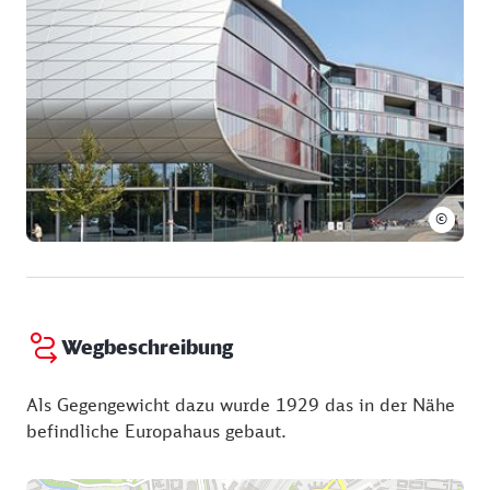
in Venedig an. Die Verkleidung und die
bauplastischen Teile des Hochhauses bestehen aus
Muschelkalk. Unterhalb der Figuren befindet sich
die lateinische Inschrift „Omnia vincit labar“ (Arbeit
überwindet alles). Die Uhr im 10. Obergeschoss wird
von zwei Löwendarstellungen flankiert. Auch können
die Mondphasen an der Uhr abgelesen werden. In
der ehemaligen mit Art déco-Interieur ausgestatteten
©
Schalterhalle des Bankhauses Kroch befindet sich
das Ausstellungszentrum der Universität Leipzig.
Wegbeschreibung
Als Gegengewicht dazu wurde 1929 das in der Nähe
befindliche Europahaus gebaut.