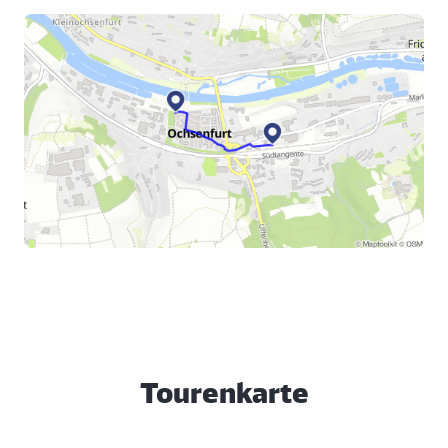
Die „Wein.Wunder.Bar“ ist ein beliebtes Pop-up-
Weinbar-Format in Ochsenfurt, oft in Verbindung mit
lokalen Veranstaltungen wie dem Ochsenfest.
Betrieben von Steinmanns Töchter, bietet sie
fränkische Weine und besondere Highlights in
gemütlicher Atmosphäre. Es ist ein Treffpunkt für
Weinliebhaber und Genießer in der fränkischen
Stadt.
In der „Wein.Wunder.Bar“ könnt Ihr zum Abschluss
noch ein fränkisches Glas Wein und den Blick über
den Main genießen, bevor Ihr den Rückweg über die
Brückenstraße und Hauptstraße zurück zum Bahnhof
antretet. Auf Eurem Weg dorthin heißen Euch
verschiedene Gastronomen gern willkommen.
Beispielsweise der Gasthof Bären, unweit des
Tourenkarte
Bahnhofes. Rundet doch Euren Ausflug mit einem
typisch fränkischen Essen, wie etwa einem