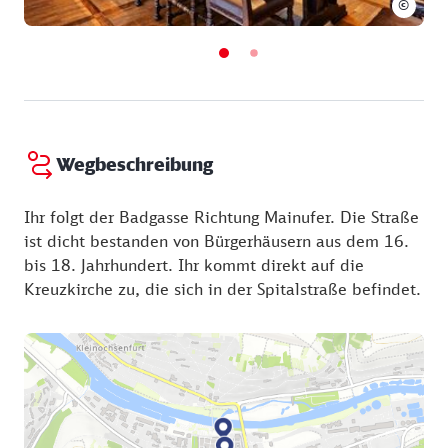
©
Wirtshausbesuch zu später Stunde betrunken über
die Strenge schlugen. Über dem Fenster gibt es
daher eine Inschrift:
"hüt.dich.gee.nit.aus.der.greift.man.dich.man.legt.dich.i
Wegbeschreibung
Ihr folgt der Badgasse Richtung Mainufer. Die Straße
ist dicht bestanden von Bürgerhäusern aus dem 16.
bis 18. Jahrhundert. Ihr kommt direkt auf die
Kreuzkirche zu, die sich in der Spitalstraße befindet.