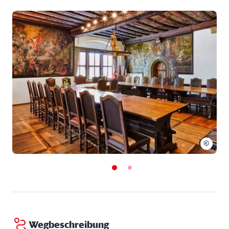
Süd oder umgekehrt zu transportieren, den Main
überqueren. Dies konnte man nur in Würzburg oder
eben hier in Ochsenfurt. Bei der Überquerung war
Wegzoll zu entrichten, eine nicht unwichtige
Einnahmequelle der Stadt, und es wechselten nicht
wenige Waren auch gleich vor Ort den Besitzer.
Diese Nord-Süd-Passage war auch der Weg der
Pilger. Mit Start in Bergen in Norwegen und Ziel in
Rom mussten auch sie den Main überqueren. Auch
die heutige Via Romea verläuft über die alte
Mainbrücke.
©
Wegbeschreibung