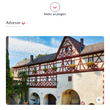
das den mutigen Frauen gewidmet ist, die im März
1945 dafür sorgten, dass Ochsenfurth unzerstört
Mehr anzeigen
blieb.
Adresse
Im Taubenturm selbst befindet sich ein sogenanntes
Lochgefängnis. Steigt man die Stufen an der Seite
des Turms ca. 3 Meter empor, kommt man in einen
Raum mit einem Loch im Boden, das ungefähr den
Durchmesser eines menschlichen Körpers hat. Durch
dieses Loch wurden die Gefangenen in den unteren
Teil des Turms hinabgelassen, wo sie dann in völliger
Dunkelheit und Stille ihre Strafe absaßen. Man
erzählt sich, dass der Taubenturm seinen Namen von
der Tatsache hat, dass der Turmwärter taub gewesen
sein muss, ansonsten wären die Schreie der
Gefangenen nicht zu ertragen gewesen.
©