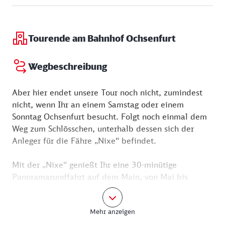
Tourende am Bahnhof Ochsenfurt
Wegbeschreibung
Aber hier endet unsere Tour noch nicht, zumindest
nicht, wenn Ihr an einem Samstag oder einem
Sonntag Ochsenfurt besucht. Folgt noch einmal dem
Weg zum Schlösschen, unterhalb dessen sich der
Anleger für die Fähre „Nixe“ befindet.
Mit der „Nixe“ genießt Ihr eine 30-minütige
Panoramarundfahrt auf dem Main, von Mai bis
Oktober jeweils Sa, So und feiertags von 11 – 17 Uhr
(www.die-nixe.de).
Mehr anzeigen