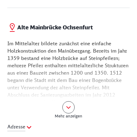
Alte Mainbrücke Ochsenfurt
Im Mittelalter bildete zunächst eine einfache
Holzkonstruktion den Mainübergang. Bereits im Jahr
1359 bestand eine Holzbrücke auf Steinpfeilern;
mehrere Pfeiler enthalten mittelalterliche Strukturen
aus einer Bauzeit zwischen 1200 und 1350. 1512
begann die Stadt mit dem Bau einer Bogenbrücke
unter Verwendung der alten Steinpfeiler. Mit
Abschluss der Sanierungsarbeiten im Jahr 2012
gelang es, die Alte Mainbrücke als historisches
Wahrzeichen zu erhalten.
Mehr anzeigen
Die Brücke war eine wichtige Handelsroute. Man
Adresse
musste hier, um seine Waren im Land von Nord nach