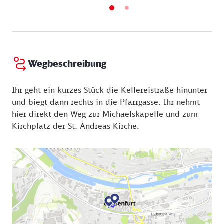
bildet die südwestliche Ecke der Stadtmauer, er
wurde um 1505 um zwei Stockwerke erhöht. Als
1613 das Dach erneuert wurde, fand man dort noch
Zeugnisse aus der Zeit der Errichtung des Turmes im
14. Jahrhundert. Der Turm diente als Pulverturm,
weil er wie sein Nachbar, der Dicke Turm, für
Wegbeschreibung
kanonensicher gehalten wurde.
Ihr geht ein kurzes Stück die Kellereistraße hinunter
und biegt dann rechts in die Pfarrgasse. Ihr nehmt
hier direkt den Weg zur Michaelskapelle und zum
Kirchplatz der St. Andreas Kirche.