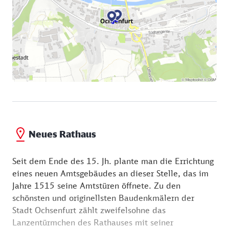
einen Pranger vorzuweisen hat. Es wurde in der
Das Thympanon zeigt in einem Relief, wie beim
zweiten Hälfte des 15. Jahrhunderts gebaut.
jüngsten Gericht geschieden wird in jene, die
himmelwärts geführt und jene, die zum Weg in die
Vom Kirchplatz und der Fachwerkhauszeile nach
Hölle verdammt werden. In der Gruppe jener, die
rechts folgt Ihr der Hauptstraße und kommt direkt
den Weg in die Hölle antreten sind auch weltliche
auf das rote Gebäude, das „Neue Rathaus", zu.
und kirchliche Würdenträger und Mächtige zu sehen.
Im Innern des Obergeschosses erfreuen vor allem die
bunten, modernen Glasfenster der Glaswerkstätten
Rothkegel, die in die dreiteiligen Spitzbogenfenster
gefügt sind.
Neues Rathaus
Seit dem Ende des 15. Jh. plante man die Errichtung
eines neuen Amtsgebäudes an dieser Stelle, das im
Jahre 1515 seine Amtstüren öffnete. Zu den
schönsten und originellsten Baudenkmälern der
Stadt Ochsenfurt zählt zweifelsohne das
Lanzentürmchen des Rathauses mit seiner