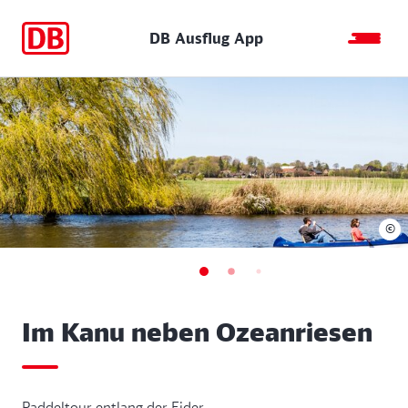
DB Ausflug App
©
Im Kanu neben Ozeanriesen
Paddeltour entlang der Eider