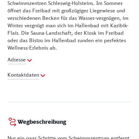
Schwimmzentren Schleswig-Holsteins. Im Sommer
öffnet das Freibad mit großzügiger Liegewiese und
verschiedenen Becken für das Wasser-vergnügen, im
Winter vergnügt man sich im Hallenbad mit Karibik-
Flair. Die Sauna-Landschaft, der Kiosk im Freibad
oder das Bistro im Hallenbad runden ein perfektes
Wellness-Erlebnis ab.
Adresse
Kontaktdaten
Telefon:
04331 209600
E-Mail Adresse:
aquacity@stadtwerke-sh.de
Webseite:
http://www.aquacity.sh
Wegbeschreibung
Nur ein paar Schritte vom Schwimmzentrum entfernt