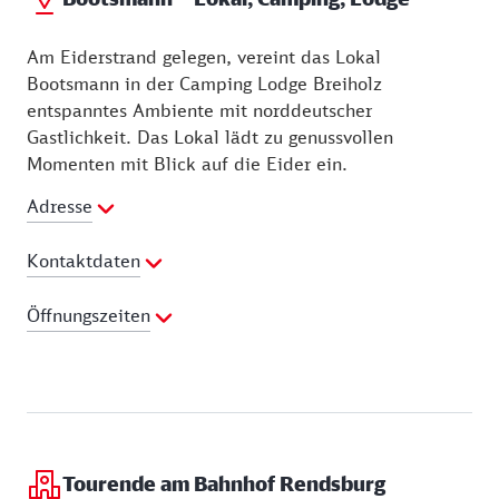
Am Eiderstrand gelegen, vereint das Lokal
Bootsmann in der Camping Lodge Breiholz
entspanntes Ambiente mit norddeutscher
Gastlichkeit. Das Lokal lädt zu genussvollen
Momenten mit Blick auf die Eider ein.
Adresse
Kontaktdaten
Telefon:
04332 9964200
Öffnungszeiten
E-Mail Adresse:
ahoi@bootsmamm-lodge.de
Webseite:
http://www.bootsmann-lodge.de
Mittwoch:
17:30 - 20:00 Uhr
Donnerstag:
17:30 - 20:00 Uhr
Freitag:
17:30 - 20:00 Uhr
Samstag:
17:30 - 20:00 Uhr
Tourende am Bahnhof Rendsburg