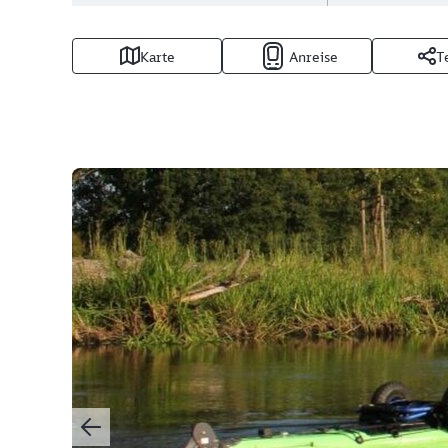
Karte
Anreise
T