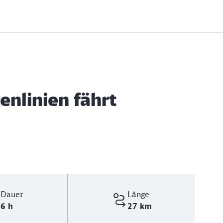
enlinien fährt
Dauer
Länge
6 h
27 km