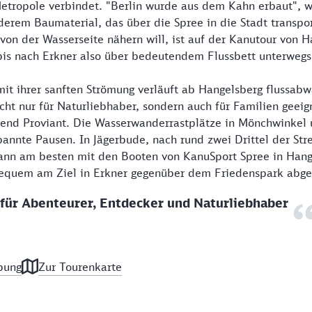
tropole verbindet. "Berlin wurde aus dem Kahn erbaut", wi
nderem Baumaterial, das über die Spree in die Stadt transpor
 von der Wasserseite nähern will, ist auf der Kanutour von 
bis nach Erkner also über bedeutendem Flussbett unterwegs
it ihrer sanften Strömung verläuft ab Hangelsberg flussabwä
cht nur für Naturliebhaber, sondern auch für Familien geeign
end Proviant. Die Wasserwanderrastplätze in Mönchwinkel 
pannte Pausen. In Jägerbude, nach rund zwei Drittel der Stre
kann am besten mit den Booten von KanuSport Spree in Hang
equem am Ziel in Erkner gegenüber dem Friedenspark abg
für Abenteurer, Entdecker und Naturliebhaber
bung
Zur Tourenkarte