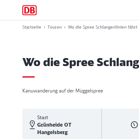
Zur
Zum
Zum
Hauptnavigation
Hauptinhalt
Footer
springen
springen
springen
Startseite
Touren
Wo die Spree Schlangenlinien fährt
Wo die Spree Schlang
Kanuwanderung auf der Müggelspree
Start
Grünheide OT
Hangelsberg