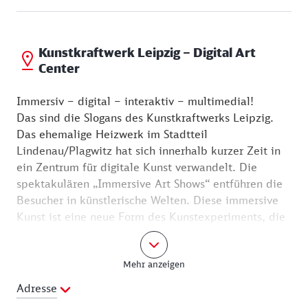
Kunstkraftwerk Leipzig – Digital Art
Center
Immersiv – digital – interaktiv – multimedial!
Das sind die Slogans des Kunstkraftwerks Leipzig.
Das ehemalige Heizwerk im Stadtteil
Lindenau/Plagwitz hat sich innerhalb kurzer Zeit in
ein Zentrum für digitale Kunst verwandelt. Die
spektakulären „Immersive Art Shows“ entführen die
Besucher in künstlerische Welten. Diese immersive
Kunst ist eine neue Form des Kunstexperiments, die
es einem breiten Publikum ermöglicht, eine neue
Sinneserfahrung zu erleben. Die Betrachter stehen
Mehr anzeigen
nicht mehr vor dem Kunstwerk, sondern werden zum
integralen Bestandteil des Werkes.
Adresse
Sonderausstellungen flankieren das Programm der