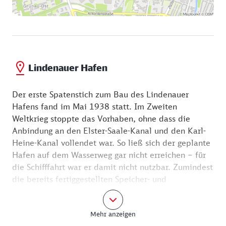
Lindenauer Hafen
Der erste Spatenstich zum Bau des Lindenauer
Hafens fand im Mai 1938 statt. Im Zweiten
Weltkrieg stoppte das Vorhaben, ohne dass die
Anbindung an den Elster-Saale-Kanal und den Karl-
Heine-Kanal vollendet war. So ließ sich der geplante
Hafen auf dem Wasserweg gar nicht erreichen – für
die Schifffahrt war er damit nicht nutzbar. Zumindest
die bereits fertiggestellten Speicher- und
Lagergebäude wurden in Gebrauch genommen,
verfallen jedoch seit Anfang der 1990er Jahre. Sie
Mehr anzeigen
wurden zu einem fotogenen Lost Place.