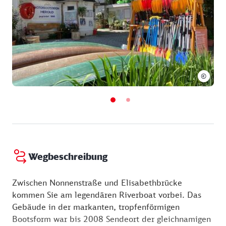
Bild und Text mit freundlicher Genehmigung von:
Leipzig Tourismus und Marketing GmbH,
Augustusplatz 9, 04109 Leipzig, E-Mail info@ltm-
leipzig.de, Telefon 0341 7104 260,
www.leipzig.travel
©
Wegbeschreibung
Zwischen Nonnenstraße und Elisabethbrücke
kommen Sie am legendären Riverboat vorbei. Das
Gebäude in der markanten, tropfenförmigen
Bootsform war bis 2008 Sendeort der gleichnamigen