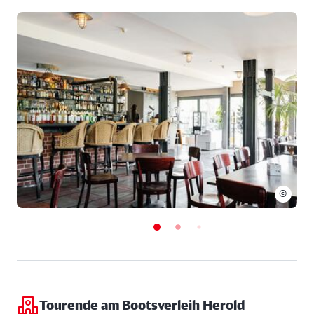
Im Juli 2012 schließlich beschloss der Stadtrat, den
Lindenauer Hafen endlich mit dem Karl-Heine-Kanal
zu verbinden. Anfang 2015 konnte die 665 Meter
lange Anbindung geflutet werden. Dadurch ist es
mittlerweile möglich, mit dem Boot über den Karl-
Heine-Kanal aus Leipzig bis in das Leipziger
Neuseenland zu fahren.
Das Projekt „Wasserstadt Leipzig“ gab dem Ausbau
des Lindenauer Hafens neuen Schwung. Es ist
geplant, durch eine Verbindung zum Elster-Saale-
©
Kanal den Anschluss an das europäische
Wasserstraßennetz herzustellen.
Tourende am Bootsverleih Herold