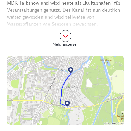
MDR-Talkshow und wird heute als „Kulturhafen“ für
Veranstaltungen genutzt. Der Kanal ist nun deutlich
weiter geworden und wird teilweise von
Wasserpflanzen wie Seerosen bewachsen.
Drei Brücken und eine leichte Rechtskurve weiter
Mehr anzeigen
lockt der Anleger am Stelzenhaus am linken Ufer zu
einer kurzen Rast. Nur ein kurzes Stück weiter in der
nächsten Biegung des Kanals ist auch rechter Hand
ein Anleger zu finden. Oberhalb der Steintreppe
liegen ein kleiner Spielplatz und die
Helmholtzschule.
Nach vier Brücken dicht hintereinander entdecken
Sie am rechten Ufer das Leipziger Kunstkraftwerk,
ein weiteres Industriedenkmal.