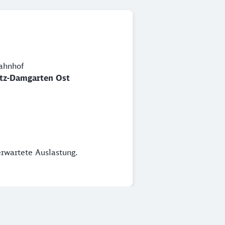
ahnhof
itz-Damgarten Ost
erwartete Auslastung.