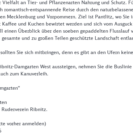
r Vielfalt an Tier- und Pflanzenarten Nahrung und Schutz. Fü
ch romantisch-entspannende Reise durch den naturbelassene
hen Mecklenburg und Vorpommern. Ziel ist Pantlitz, wo Si
it Kaffee und Kuchen bewirtet werden und sich vom Ausguc
ll einen Überblick über den soeben gepaddelten Flusslauf 
e gesamte und zu großen Teilen geschützte Landschaft entla
 sollten Sie sich mitbringen, denn es gibt an den Ufern kein
Ribnitz-Damgarten West aussteigen, nehmen Sie die Buslini
uch zum Kanuverleih.
amgarten“
rten
 Ruderverein Ribnitz.
tte vorher anmelden)
6