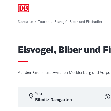
Zur
Zum
Zum
Hauptnavigation
Hauptinhalt
Footer
springen
springen
springen
Startseite
Touren
Eisvogel, Biber und Fischadler
Eisvogel, Biber und F
Auf dem Grenzfluss zwischen Mecklenburg und Vorp
Start
Ribnitz-Damgarten