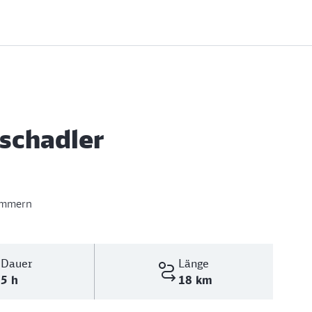
ischadler
ommern
Dauer
Länge
5 h
18 km